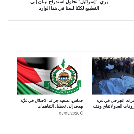
ئ
بري: "إسرائيل" تحاول استدراج لبنان إلى
ي
التطبيع لكنّنا لسنا في هذا الوارد
ل
"
ت
ح
ا
و
ل
ا
س
ت
د
ر
ا
ج
وعشرات الجرحى في غزة
حماس: تصعيد جرائم الاحتلال في غزّة
ل
وقات العدو لاتفاق وقف
يهدف إلى تعطيل التفاهمات
ب
03/08/2026
ن
ا
ن
إ