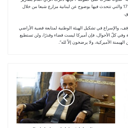
الأمين العام للأمم المتحدة حول القرار 425 والقرار 1701 والتي تتحدث فيها بوضوح عن لبنانية مزارع شبعا من خلال
ق.
قف، والإسراع في تشكيل الهيئة الوطنية لمتابعة قضية الأراضي
وفي كلّ الأحوال، فإن أميركا ليست قضاء وقدرًا، ولن تستطيع
لهيمنة الأميركية، ولا يرضخون إلاّ لله”.
ب
ر
ي
:
"
إ
س
ر
ا