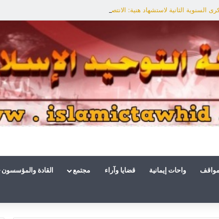
ى السنوية الثانية لاستشهاد هنية: الانتصار لفلسطين أقرب
مواقف
واحات إيمانية
قضايا وآراء
مجتمع
القادة والمؤسسون