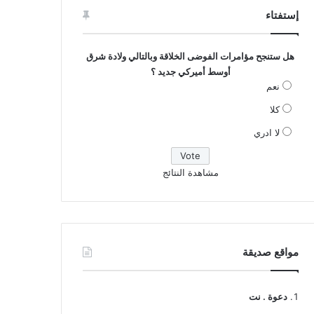
إستفتاء
هل ستنجح مؤامرات الفوضى الخلاقة وبالتالي ولادة شرق
أوسط أميركي جديد ؟
نعم
كلا
لا ادري
مشاهدة النتائج
مواقع صديقة
دعوة . نت