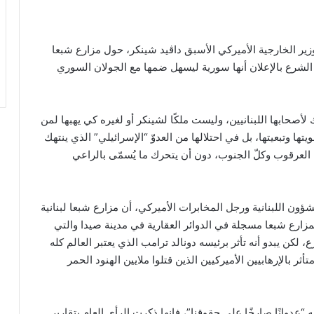
زير الخارجية الأميركي الأسبق داڤيد شينكر، حول مزارع شبعا
الشرع بالإعلان أنها سورية ليسهل ضمها مع الجولان السوري
لأصحابها اللبنانيين، وليست ملكًا لشينكر أو لغيره كي يهبها لمن
تها وتبعيتها، بل في احتلالها من العدوّ “الإسرائيلي” الذي ينتهك
ة العرقوب وكلّ الجنوب، دون أن يتحرك ما يُسمّى بالراعي
شؤون اللبنانية ورجل المخابرات الأميركي، أن مزارع شبعا لبنانية
زارع شبعا مسجلة في الدوائر العقارية في مدينة صيدا والتي
 لكن يبدو أنه تأثر برئيسه دونالد ترامب الذي يعتبر العالم كله
أثر بالإرهابيين الأميركيين الذين قتلوا ملايين الهنود الحمر
 “عدوانًا صارخًا على حقوقنا”، فإنها ذكرت الرأي العام بتقارير