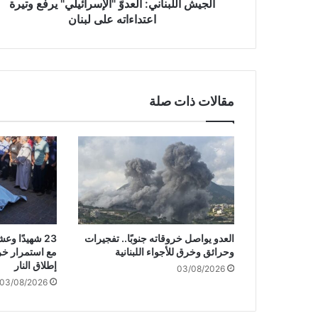
ن
الجيش اللبناني: العدوّ "الإسرائيلي" يرفع وتيرة
ا
اعتداءاته على لبنان
ن
ي
:
ا
ل
مقالات ذات صلة
ع
د
وّ
"
ا
ل
إ
س
ر
العدو يواصل خروقاته جنوبًا.. تفجيرات
23 شهيدًا 
ا
وحرائق وخرق للأجواء اللبنانية
مع استمرار خر
ئ
إطلاق النار
03/08/2026
ي
03/08/2026
ل
ي
"