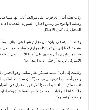
ردّت هيئة أبناء العرقوب على مواقف أدلى بها مساعد و
وطلبه الواضح من رئيس الإدارة السورية الجديدة أحمد 
المحتل إلى كيان الاحتلال.
وقالت الهيئة في بيان: “إن مزارع شبعا هي لبنانية وملك 
يشاء”، لافتًا إلى أن “مشكلة مزارع شبعا، لا تكمن في هوي
سيادة لبنان يوميًّا ويعتدي على أهلنا الآمنين في منطق
الأميركي لردعه أو حتّى إدانة اعتداءاته”.
ولفتت إلى أن “السيد شينكر يعلم تمامًا، وهو الخبير بال
ونحن أصحاب الأرض، ويعرف جيّدًا أن سندات الملكية لم
تثبت ملكية أبناء شبعا حصرًا للأرض والمنازل في المزارع،
ملكًا خاصًا للولايات المتحدة وليس فقط غزّة وكندا، أو مت
واحتلوا أراضيهم”.
وإذ استنكرت الهيئة كلام شينكر جملة وتفصيلًا، ورأت فيه