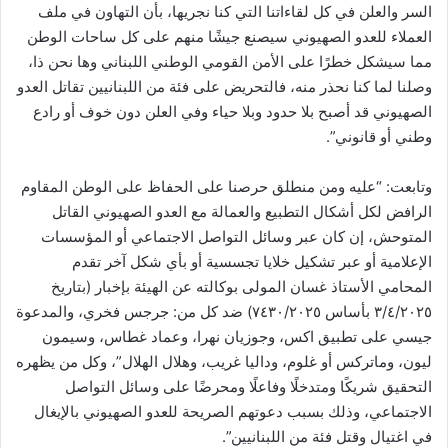
السر والعلن في كل لقاءاتنا التي كنا نجريها، بأن التهاون في ملف
العملاء للعدو الصهيوني سيصنع جيشًا منهم على كل ساحات الوطن
مما سيشكل خطرًا على الأمن القومي الوطني اللبناني وها نحن ذا،
وصلنا لما كنا نحذر منه، فالتحريض على فئة من اللبنانيين تقاتل العدو
الصهيوني قد أصبح بلا حدود وبلا حياء وفي العلن دون خوف أو رادع
وطني أو قانوني”.
وتابعت: “عليه ومن منطلق حرصنا على الحفاظ على الوطن المقاوم
الرافض لكل أشكال التطبيع والعمالة مع العدو الصهيوني القاتل
المتوحش، إن كان عبر وسائل التواصل الاجتماعي أو المؤسسات
الإعلامية أو عبر تشكيل خلايا تجسسية أو بأي شكل آخر تقدم
المحامي الأستاذ غسان المولى بوكالته عن الهيئة بإخبار (بتاريخ
٣/٤/٢٠٢٥ بأساس ٧٤٣٠/٢٠٢٥) ضد كل من: جرجس فخري، والمدعوة
جيسي على تطبيق اكس، وجوزيان نهرا، وعماد غطاس، وسيمون
ليون، وماتركس أو غلوم، وداليا غريب، وهلال الهلال”، وكل من يظهره
التحقيق شريكًا ومتدخلًا وفاعلًا ومحرضًا على وسائل التواصل
الاجتماعي، وذلك بسبب دعوتهم الصريحة للعدو الصهيوني بالإيغال
في اغتيال وقتل فئة من اللبنانيين”.