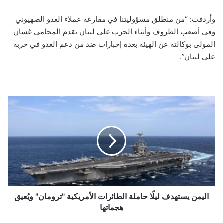
وأردفت: “من منطلق مسؤوليتنا في مقارعة عملاء العدو الصهيوني
وفي أصعب الظروف وأثناء الحرب على لبنان تقدم المحامي غسان
المولى بوكالته عن الهيئة بعدة إخبارات ضد من دعم العدو في حربه
على لبنان”.
ا
ل
ي
م
ن
ي
س
ت
ه
د
اليمن يستهدف ليلًا حاملة الطائرات الأمريكية "ترومان" ويُعيق
ف
هجماتها
ل