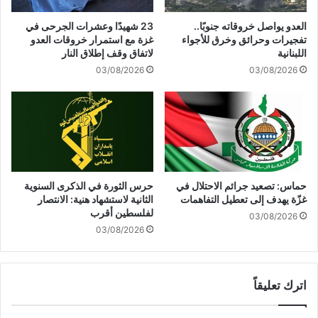
ي
م
ك
خ
العدو يواصل خروقاته جنوبًا..
23 شهيدًا وعشرات الجرحى في
ي
ي
تفجيرات وحرائق وخرق للأجواء
غزة مع استمرار خروقات العدو
ة
م
اللبنانية
لاتفاق وقف إطلاق النار
"
ا
03/08/2026
03/08/2026
ت
ت
ر
ا
و
ل
م
ش
ا
م
ن
ا
"
ل
و
ر
حماس: تصعيد جرائم الاحتلال في
حرس الثورة في الذكرى السنوية
يُ
ف
غزّة يهدف إلى تعطيل التفاهمات
الثانية لاستشهاد هنية: الانتصار
ع
ضً
لفلسطين أقرب
03/08/2026
ي
ا
03/08/2026
ق
ل
ه
ل
ج
ع
م
اترك تعليقاً
د
ا
و
ت
ا