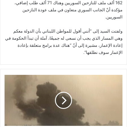
162 ألف ملف للنازحين السوريين وهناك 71 ألف طلب إضافي،
مؤكدة أنّ الجانب السوري متعاون في ملف عودة النازحين
السوريين.
ولفتت السيد إلى “أنني أقول للمواطن اللبناني بأن الدولة معكم
وهي المسار الذي يجب أن نسعى له جميعًا، آملة أن تبدأ الحكومة في
إعادة الإعمار، مشيرة إلى أنّ “هناك عدة برامج متعلقة بإعادة
الإعمار سوف نطلقها”.
و
ز
ا
ر
ة
ا
ل
ص
ح