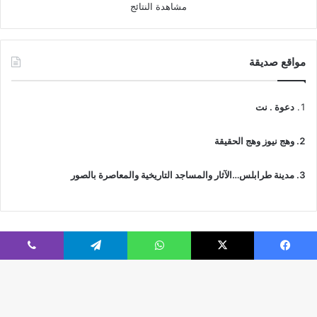
مشاهدة النتائج
مواقع صديقة
دعوة . نت
وهج نيوز وهج الحقيقة
مدينة طرابلس…الآثار والمساجد التاريخية والمعاصرة بالصور
فيسبوك
‫X
واتساب
تيلقرام
ڤايبر
© جميع الحقوق محفوظة 2026 | IslamicTawhid
Webs2Host تم تصميمه من قِبل
زر