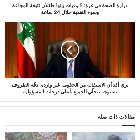
ة
وزارة الصحة في غزة: 5 وفيات بينها طفلان نتيجة المجاعة
ف
وسوء التغذية خلال 24 ساعة
ي
غ
ب
ز
ر
ة
ي
:
أ
5
ك
و
د
ف
أ
ي
ن
ا
ا
ت
ل
بري أكد أن الاستقالة من الحكومة غير واردة: دقّة الظروف
ب
ا
تستوجب تحلّي الجميع بأعلى درجات المسؤولية
ي
س
ن
ت
ه
ق
مقالات ذات صلة
ا
ا
ط
ل
ف
ة
ل
م