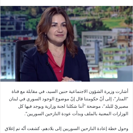
أشارت وزيرة الشؤون الاجتماعية ​حنين السيد​، في مقابلة مع قناة
“المنار”، إلى أنّ حكومتنا قال إنّ موضوع الوجود السوري في ​لبنان​
مصيريّ للبلد”، موضحة “أننا شكلنا لجنة وزارية ويوجد فيها كل
الوزارات المعنية بالملف وبدأت عودة النازحين السوريين”.
وحول خطة إعادة النازحين السوريين إلى بلادهم، كشفت أنّه تم إغلاق