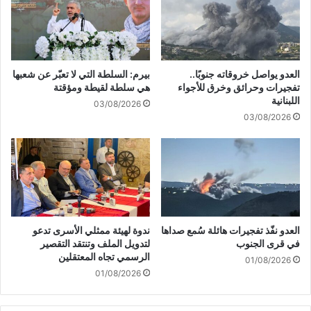
ا
ن
ن
ا
ن
ل
ت
ح
ي
ك
العدو يواصل خروقاته جنوبًا..
بيرم: السلطة التي لا تعبّر عن شعبها
ج
و
تفجيرات وحرائق وخرق للأجواء
هي سلطة لقيطة ومؤقتة
ة
م
اللبنانية
03/08/2026
ا
ة
03/08/2026
ل
غ
م
ي
ج
ر
ا
و
ع
ا
ة
ر
و
د
س
ة
العدو نفّذ تفجيرات هائلة سُمع صداها
ندوة لهيئة ممثلي الأسرى تدعو
و
:
في قرى الجنوب
لتدويل الملف وتنتقد التقصير
ء
د
الرسمي تجاه المعتقلين
01/08/2026
ا
قّ
01/08/2026
ل
ة
ت
ا