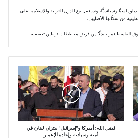
بلوماسيًّا وسياسيًّا، وسيعمل مع الدول العربية والإسلامية على
نية من سكّانها الأصليين.
وق الفلسطينيين، بدلًا من فرض مخططات توطين تعسفية.
ف
ض
ل
ا
ل
ل
ه
:
أ
م
فضل الله: أميركا و"إسرائيل" يبتزان لبنان في
ي
أمنه وسيادته وإعادة الإعمار