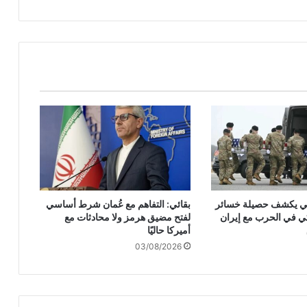
ر
ك
ا
و
"
إ
س
ر
ا
ئ
ي
ل
"
ي
ركي يكشف حصيلة خسائر
بقائي: التفاهم مع عُمان شرط أساسي
ب
ي في الحرب مع إيران
لفتح مضيق هرمز ولا محادثات مع
ت
أميركا حاليًا
ز
03/08/2026
ا
ن
ل
ب
ن