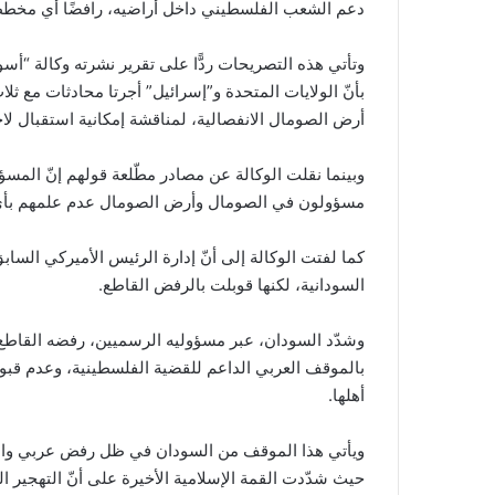
دعم الشعب الفلسطيني داخل أراضيه، رافضًا أي مخطط
وتأتي هذه التصريحات ردًّا على تقرير نشرته وكالة “أسو
بأنّ الولايات المتحدة و”إسرائيل” أجرتا محادثات مع ث
أرض الصومال الانفصالية، لمناقشة إمكانية استقبال ل
وبينما نقلت الوكالة عن مصادر مطّلعة قولهم إنّ المسؤ
مسؤولون في الصومال وأرض الصومال عدم علمهم بأي 
كما لفتت الوكالة إلى أنّ إدارة الرئيس الأميركي ال
السودانية، لكنها قوبلت بالرفض القاطع.
وشدّد السودان، عبر مسؤوليه الرسميين، رفضه القاطع 
بالموقف العربي الداعم للقضية الفلسطينية، وعدم قبوله
أهلها.
ويأتي هذا الموقف من السودان في ظل رفض عربي واسع
حيث شدّدت القمة الإسلامية الأخيرة على أنّ التهجير 