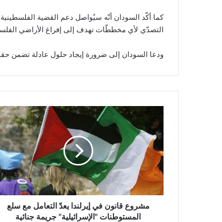
كما أكّد السودان أنّه سيُواصل دعم القضية الفلسطينية د
التصدّي لأي مخططّات تهدف إلى إفراغ الأراضي الفلسطي
ودعا السودان إلى ضرورة إيجاد حلول عادلة تضمن حق
م
ش
ر
و
ع
ق
ا
ن
و
ن
مشروع قانون في إيرلندا يعدّ التعامل مع سلع
ف
المستوطنات "الإسرائيلية" جريمة جنائية