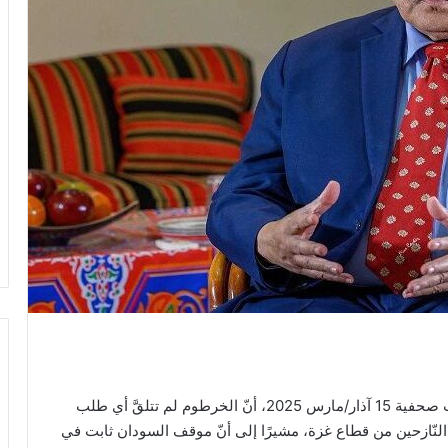
أكّد وزير الخارجية السوداني علي يوسف، في تصريحات صحفية 15 آذار/مارس 2025، أنّ الخرطوم لم تتلقَّ أي طلب
نّازحين من قطاع غزة، مشيرًا إلى أنّ موقف السودان ثابت في