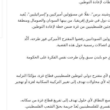
ات لإعادة التوطين.
شيتد برس”، نقلًا عن مسؤولين أميركيين و”إسرائيليين”، يُفيد
لاث دول في شرق إفريقيا، من بينها السودان والصومال ومنطقة
اجئين فلسطينيين من غزة ضمن خطة لإعادة التوطين.
ولين السودانيين رفضوا المقترح الأميركي فور طرحه، أكّد
اتصالات رسمية حول هذه القضية.
سابق جو بايدن سبق وأن طرحت نفس الفكرة على الحكومة
لأي مقترح دولي لتوطين فلسطينيي قطاع غزة، مؤكدًا التزامه
 لأي محاولات تهدف إلى تغيير التركيبة السكانية لغزة أو تهجير
 النطاق لأي حلول تهدف إلى تفريغ قطاع غزة من سكانه،
القسري للفلسطينيين يُعدّ جريمة بحقّ الشعب الفلسطيني.