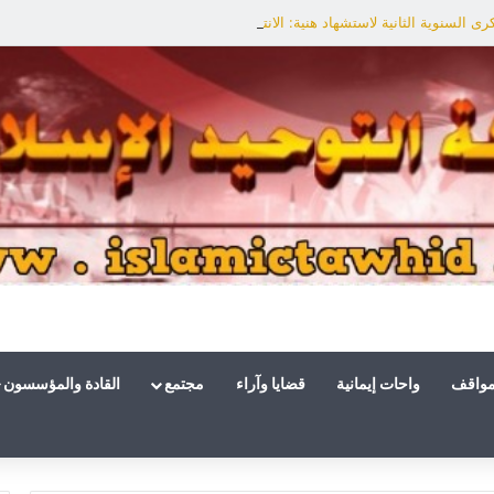
ى السنوية الثانية لاستشهاد هنية: الانتصار لفلسطين أقرب
مواقف
واحات إيمانية
قضايا وآراء
مجتمع
القادة والمؤسسون