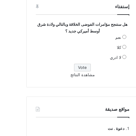
إستفتاء
هل ستنجح مؤامرات الفوضى الخلاقة وبالتالي ولادة شرق
أوسط أميركي جديد ؟
نعم
كلا
لا ادري
مشاهدة النتائج
مواقع صديقة
دعوة . نت