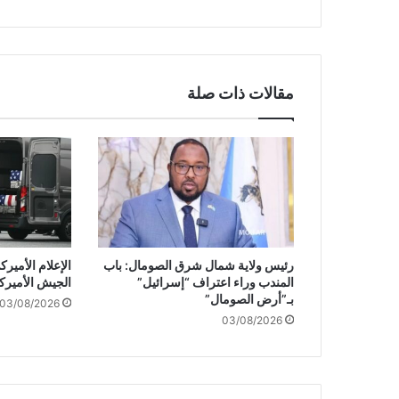
ي
إ
ي
ر
ل
مقالات ذات صلة
ن
د
ا
ي
ع
دّ
ا
ل
ت
رئيس ولاية شمال شرق الصومال: باب
الإعلام الأمي
ع
المندب وراء اعتراف “إسرائيل”
الجيش الأميرك
ا
بـ”أرض الصومال”
03/08/2026
م
03/08/2026
ل
م
ع
س
ل