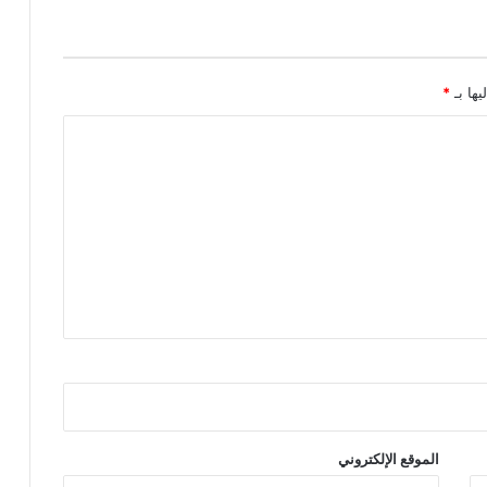
ا
ن
ف
ي
يها بـ
*
أ
م
ن
ه
و
س
ي
ا
د
ت
ه
و
إ
ع
ا
د
الموقع الإلكتروني
ة