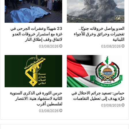
ع
ا
ا
ل
ر
ق
ي
ت
ف
العدو يواصل خروقاته جنوبًا..
23 شهيدًا وعشرات الجرحى في
ا
"
تفجيرات وحرائق وخرق للأجواء
غزة مع استمرار خروقات العدو
ل
:
اللبنانية
لاتفاق وقف إطلاق النار
ف
5
03/08/2026
03/08/2026
ي
8
غ
%
ز
م
ة
ن
"
ا
ل
إ
حماس: تصعيد جرائم الاحتلال في
حرس الثورة في الذكرى السنوية
س
غزّة يهدف إلى تعطيل التفاهمات
الثانية لاستشهاد هنية: الانتصار
ر
لفلسطين أقرب
03/08/2026
ا
03/08/2026
ئ
ي
ل