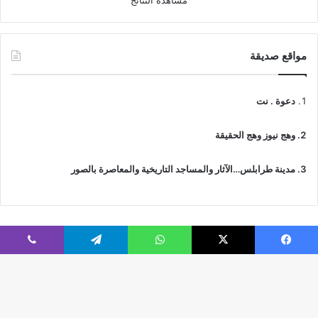
مشاهدة النتائج
مواقع صديقة
دعوة . نت
وهج نيوز وهج الحقيقة
مدينة طرابلس…الآثار والمساجد التاريخية والمعاصرة بالصور
فيسبوك
‫X
واتساب
تيلقرام
ڤايبر
© جميع الحقوق محفوظة 2026 | IslamicTawhid
Webs2Host تم تصميمه من قِبل
زر