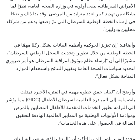
الأمراض السرطانية يبقى أولوية في وزارة الصحة العامة، نظرًا لما
يشكله من تهديد كبير لعدد متزايد من المرضى. وقد بدا ذلك واضحًا
في إرساء الخطة الوطنية للسرطان التي تمّ وضعها بدعم من شركاء
محليين ودوليين”.
وأضاف: “إن تعزيز الحوكمة وأنظمة البيانات يشكل ركنًا مهمًا في
الخطة الوطنية من خلال تطوير وتحديث السجل الوطني للسرطان”،
مشيرًا إلى أن “إرساء نظام موثوق لمراقبة السرطان هو أمر ضروري
لتحديد سياسات الصحة العامة وتقييم النتائج واستخدام الموارد
المتاحة بشكل فعال”.
وأوضح أن “لبنان حقق خطوة مهمة في الفترة الأخيرة تمثلت
بانضمامه إلى المبادرة العالمية لسرطان الأطفال (GICC) مما يؤشر
إلى التزامه تطوير الخدمات المقدمة للأطفال المصابين بالمرض
ومواءمة الأولويات الوطنية مع المعايير العالمية الهادفة لتحقيق
العدالة في الحصول على هذه الخدمات”.
وجدد الوزير ناصر الدين التأكيد أن “الهدف الذي يسعى إليه لبنان