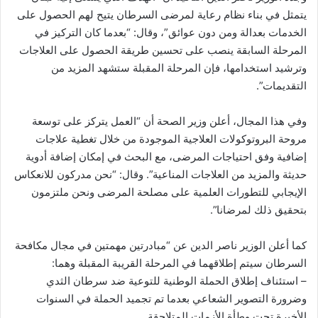
يتمثل في بناء نظام رعاية لمرضى السرطان يتيح لهم الحصول على
الخدمات بعدالة ومن دون عوائق”، وقال: “بعدما كان التركيز في
المرحلة السابقة ينصب على تحسين طريقة الحصول على العلاجات
وترشيد استخدامها، فإن المرحلة المقبلة ستشهد المزيد من
التقديمات”.
وفي هذا المجال، أعلن وزير الصحة أن “العمل يتركز على توسعة
مروحة البروتوكولات العلاجية الموجودة من خلال تغطية علاجات
إضافية وفق احتياجات المرضى، مع البحث في إمكان إضافة أدوية
حديثة والمزيد من العلاجات المناعية”. وقال: “نحن مدركون للانعكاس
الإيجابي للتطورات العلمية على مصلحة المرضى ونحن ملتزمون
بتحقيق ذلك لمرضانا”.
كما أعلن الوزير ناصر الدين عن “مبادرتين مهمتين في مجال مكافحة
السرطان سيتم إطلاقهما في المرحلة القريبة المقبلة وهما:
– استئناف إطلاق الحملة الوطنية للتوعية ضد سرطان الثدي
وضرورة التصوير الشعاعي بعدما تم تجميد الحملة في السنوات
الأخيرة تحت وطأة الأزمات المتلاحقة.