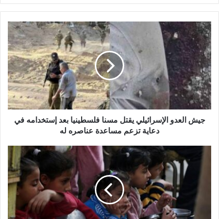
ج
ي
ش
ا
ل
ع
د
و
ا
ل
جيش العدو الإسرائيلي يقتل مسنا فلسطينيا بعد إستخدامه في
إ
دعاية تزعم مساعدة عناصره له
س
ر
"
ا
ا
ئ
ل
ي
ي
ل
و
ي
ن
ي
ي