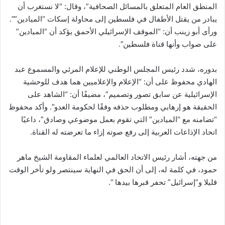
المنطق العام المتعلق بالمسائل الصحافية”، وقال: “لا نستغرب أن
يبادر من يقتل الأطفال في فلسطين إلى محاولة إسكات “الميادين””.
ورأى أبو زينب أن: “الموقف الإسرائيلي الأحمق يؤكد أن “الميادين”
على صواب وأنها قناة فلسطين”.
بدوره، شدد رئيس المجلس الوطني للإعلام المرئي والمسموع عبد
الهادي محفوظ على أن: “الإعلام والإعلاميين هما هدف للوحشية
الإسرائيلية عن سابق تصور وتصميم”، مضيفًا أن: “الشاهد على
الحقيقة هو إرهابي ومطلوب حذفه وفقًا لحكومة العدو”. وأكد محفوظ
“تضامنه مع “الميادين” التي تقوم بعمل موضوعي وصادق”، داعيًا
اتحاد الإذاعات العربية إلى رفع صوته إزاء ما تعرضته له القناة.
من جهته، أشار رئيس الاتحاد العالمي لعلماء المقاومة الشيخ ماهر
حمود، في كلمة له، إلى أن الحق في النهاية سينتصر ولو تأخر الوقت
قليلا و”إسرائيل” تحفر قبرها بيدها “.