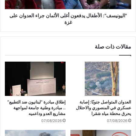
ق
س
ت
ف
ل
"
"اليونيسف": الأطفال يدفعون أغلى الأثمان جراء العدوان على
م
:
غزة
س
ا
ن
ل
ا
أ
مقالات ذات صلة
ف
ط
ل
ف
س
ا
ط
ل
ي
ي
ن
د
ي
ف
ا
ع
ب
و
العدوان المتواصل جنوبًا: إصابة
إطلاق مبادرة “لبنانيون ضد التطبيع”
ع
ن
عسكري في المنصوري والاحتلال
.. مبادرة وطنية جامعة لمواجهة
د
أ
يحرق محطة مياه شقرا
مشاريع العدو وداعميه
إ
غ
07/08/2026
07/08/2026
س
ل
ت
ى
خ
ا