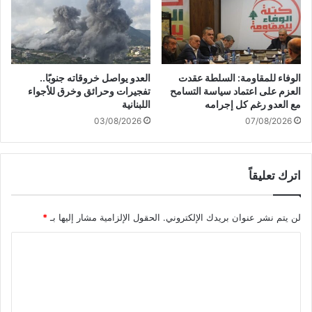
د
ل
ا
أ
م
ث
ه
م
ف
ا
الوفاء للمقاومة: السلطة عقدت
العدو يواصل خروقاته جنوبًا..
ي
ن
العزم على اعتماد سياسة التسامح
تفجيرات وحرائق وخرق للأجواء
د
ج
مع العدو رغم كل إجرامه
اللبنانية
ع
ر
03/08/2026
07/08/2026
ا
ا
ي
ء
ة
ا
ت
اترك تعليقاً
ل
ز
ع
ع
د
لن يتم نشر عنوان بريدك الإلكتروني.
الحقول الإلزامية مشار إليها بـ
*
م
و
م
ا
ا
س
ن
ا
ع
ل
ع
ل
ت
د
ى
ع
ة
غ