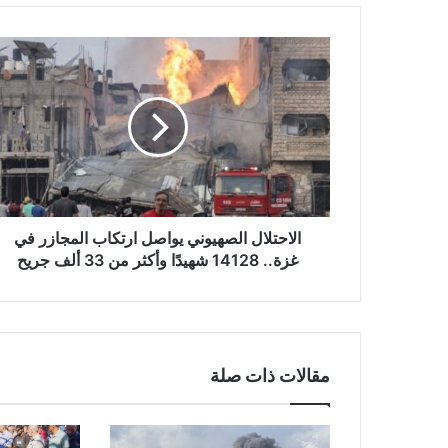
ا
ل
ا
ح
ت
ل
ا
ل
ا
ل
الاحتلال الصهيوني يواصل ارتكاب المجازر في
ص
غزة.. 14128 شهيدًا وأكثر من 33 ألف جريح
ه
ي
و
ن
ي
مقالات ذات صلة
ي
و
ا
ص