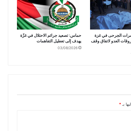
ن
ي
ن
ا
ق
وعشرات الجرحى في غزة
حماس: تصعيد جرائم الاحتلال في غزّة
ت
وقات العدو لاتفاق وقف
يهدف إلى تعطيل التفاهمات
ح
03/08/2026
م
و
ا
ا
ل
م
س
ج
د
ا
يها بـ
*
ل
أ
ق
ص