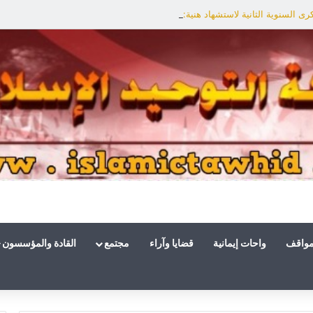
ى السنوية الثانية لاستشهاد هنية: الانتصار لفلسطين أقرب
مواقف
واحات إيمانية
قضايا وآراء
مجتمع
القادة والمؤسسون