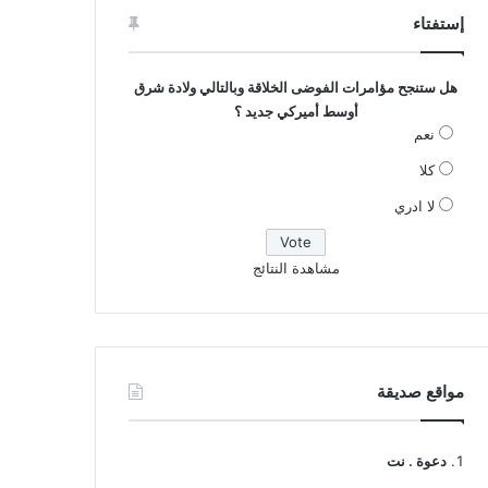
إستفتاء
هل ستنجح مؤامرات الفوضى الخلاقة وبالتالي ولادة شرق
أوسط أميركي جديد ؟
نعم
كلا
لا ادري
مشاهدة النتائج
مواقع صديقة
دعوة . نت