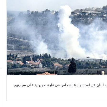
في اعتداء صهيوني جديد، أعلن الدفاع المدني في جنوب لبنان عن استشهاد 4 أشخاص في غارة صهيونية على سيارتهم