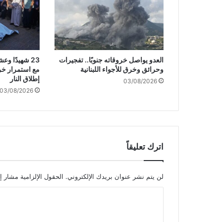
ل
ا
ر
ت
ك
العدو يواصل خروقاته جنوبًا.. تفجيرات
23 شهيدًا 
ا
وحرائق وخرق للأجواء اللبنانية
مع استمرار خر
ب
إطلاق النار
03/08/2026
ا
03/08/2026
ل
م
ج
ا
ز
ر
اترك تعليقاً
ف
ي
غ
لن يتم نشر عنوان بريدك الإلكتروني.
الحقول الإلزامية مشار إل
ز
ا
ة
.
ل
.