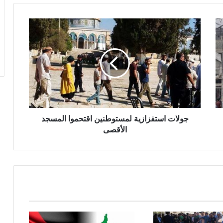
ج
و
ل
ا
ت
ا
س
ت
ف
ز
جولات استفزازية لمستوطنين اقتحموا المسجد
ا
الأقصى
ز
ي
ة
ل
م
س
ت
و
ط