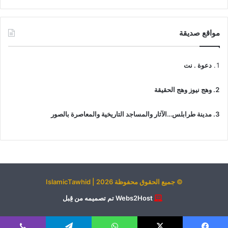
مواقع صديقة
دعوة . نت
وهج نيوز وهج الحقيقة
مدينة طرابلس…الآثار والمساجد التاريخية والمعاصرة بالصور
© جميع الحقوق محفوظة 2026 | IslamicTawhid
Webs2Host تم تصميمه من قِبل