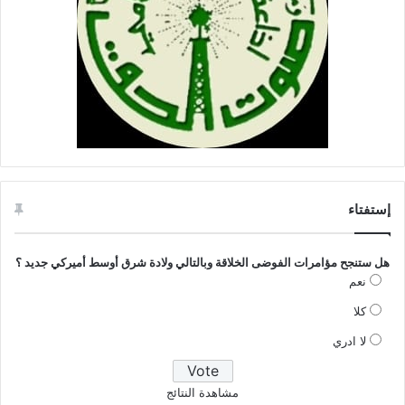
إستفتاء
هل ستنجح مؤامرات الفوضى الخلاقة وبالتالي ولادة شرق أوسط أميركي جديد ؟
نعم
كلا
لا ادري
مشاهدة النتائج