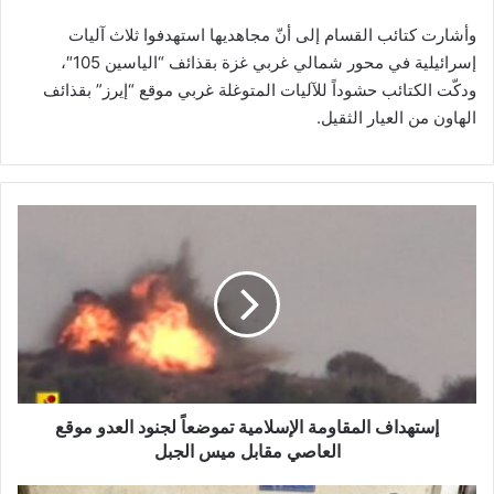
وأشارت كتائب القسام إلى أنّ مجاهديها استهدفوا ثلاث آليات
إسرائيلية في محور شمالي غربي غزة بقذائف “الياسين 105″،
ودكّت الكتائب حشوداً للآليات المتوغلة غربي موقع “إيرز” بقذائف
الهاون من العيار الثقيل.
إ
س
ت
ه
د
ا
ف
ا
ل
م
إستهداف المقاومة الإسلامية تموضعاً لجنود العدو موقع
ق
العاصي مقابل ميس الجبل
ا
و