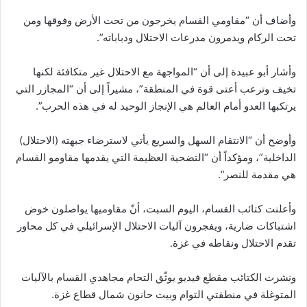
وأضاف أن “مقاومي القسام يخرجون من تحت الأرض وفوقها ومن
تحت الركام ويدمرون مدرعات الاحتلال ودباباته”.
وأشار أبو عبيدة إلى أن “المواجهة مع الاحتلال غير متكافئة لكنها
تخيف وترعب أعتى قوة في المنطقة”، مشيراً إلى أن “المجازر التي
يرتكبها العدو أمام العالم هي الإنجاز الوحيد له في هذه الحرب”.
وأوضح أن “الانتقام السهل والسريع يأتي لاسترضاء جبهته (الاحتلال)
الداخلية”، ومؤكداً أن “التضحية العظيمة التي يقدمها مقاومو القسام
هي مقدمة للنصر”.
وأعلنت كتائب القسام، اليوم السبت، أنّ مقاوميها يواصلون خوض
اشتباكات ضارية، ويفجرون آليات الاحتلال الإسرائيلي في كل محاور
تقدم الاحتلال ونقاطه في غزة.
ونشرت الكتائب مقطع فيديو يوثّق التحام مجاهدي القسام بالآليات
المتوغلة في منطقتي التوام وبيت حانون شمال قطاع غزة.