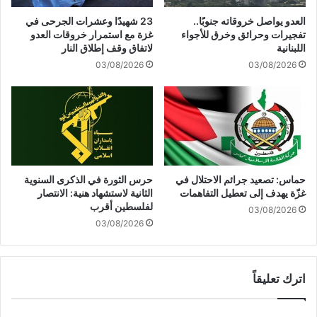
د
ل
العدو يواصل خروقاته جنوبًا..
23 شهيدًا وعشرات الجرحى في
ا
ا
تفجيرات وحرائق وخرق للأجواء
غزة مع استمرار خروقات العدو
ل
ح
اللبنانية
لاتفاق وقف إطلاق النار
ع
ت
03/08/2026
03/08/2026
د
ل
و
ا
م
ل
و
ي
ق
و
ع
ا
ا
ص
ل
ل
حماس: تصعيد جرائم الاحتلال في
حرس الثورة في الذكرى السنوية
ع
ق
غزّة يهدف إلى تعطيل التفاهمات
الثانية لاستشهاد هنية: الانتصار
ا
ص
لفلسطين أقرب
03/08/2026
ص
ف
03/08/2026
ي
ا
م
ل
ق
م
ا
اترك تعليقاً
ن
ب
ا
ل
ز