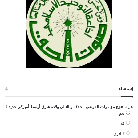
إستفتاء
هل ستنجح مؤامرات الفوضى الخلاقة وبالتالي ولادة شرق أوسط أميركي جديد ؟
نعم
كلا
لا ادري