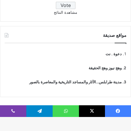
مشاهدة النتائج
مواقع صديقة
دعوة . نت
وهج نيوز وهج الحقيقة
مدينة طرابلس…الآثار والمساجد التاريخية والمعاصرة بالصور
فيسبوك
‫X
واتساب
تيلقرام
ڤايبر
© جميع الحقوق محفوظة 2026 | IslamicTawhid
Webs2Host تم تصميمه من قِبل