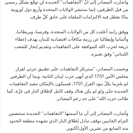
وأشارت المصادر إلى أنّ “التفاهمات” الجديدة لن توقّع بشكل رسمي
من قبل الطرفين، إنما ستنشر الولايات المتحدة وأربع دول أوروبية
بيانًا تفصّل فيه الالتزامات الملقاة على عاتق كلّ طرف.
ووفق رابيد أعلنت كل من الولايات المتحدة، وفرنسا، وبريطانيا،
وألمانيا وإيطاليا عن رزمة مكافآت اقتصادية للبنان بهدف إعطاء
ذريعة لحزب الله للموافقة على التفاهمات وتقديم إنجاز للشعب
اللبناني” وفق تعبيره.
وبحسب المصادر، “سترتكز التفاهمات على تطبيق جزئي لقرار
مجلس الأمن 1701 الذي أنهى حرب لبنان الثانية، وبما أن الطرفين
لم يلتزما بكلّ بنود القرار 1701، فسيكون بالإمكان تنفيذ التفاهمات
الجديدة حتّى ولو لم يكن هناك وقف كامل لإطلاق النار في غزّة، كما
طالب حزب الله” على حد زعم المصادر.
وأشارت المصادر إلى أن ما أسمتها “التفاهمات” الجديدة ستتضمن
التزام الجانبين بوقف تبادل إطلاق النار الذي تشهده منطقة الحدود
منذ السابع من تشرين الأول/أكتوبر.