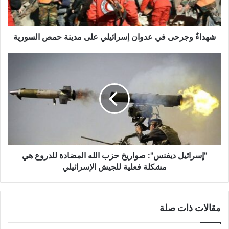
ج
ر
ح
ى
شهداءٌ وجرحى في عدوان إسرائيلي على مدينة حمص السورية
ف
ي
"
ع
إ
د
س
و
ر
ا
ا
ن
ئ
إ
ي
س
ل
ر
د
ا
ي
"إسرائيل ديفنس": صواريخ حزب الله المضادة للدروع هي
ئ
ف
مشكلة فعلية للجيش الإسرائيلي
ي
ن
ل
س
ي
"
مقالات ذات صلة
ع
:
ل
ص
ى