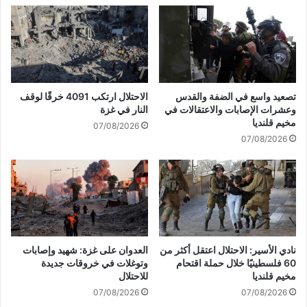
و
م
ا
د
ر
ي
ي
ن
خ
ة
ح
ح
ز
تصعيد واسع في الضفة والقدس
الاحتلال ارتكب 4091 خرقًا لوقف
م
ب
وعشرات الإصابات والاعتقالات في
النار في غزة
ص
ا
مخيم قلنديا
07/08/2026
ا
ل
07/08/2026
ل
ل
س
ه
و
ا
ر
ل
ي
م
ة
ض
ا
د
نادي الأسير: الاحتلال اعتقل أكثر من
العدوان على غزة: شهيد وإصابات
ة
60 فلسطينيًا خلال حملة اقتحام
وتوغلات في خروقات جديدة
ل
مخيم قلنديا
للاحتلال
ل
07/08/2026
07/08/2026
د