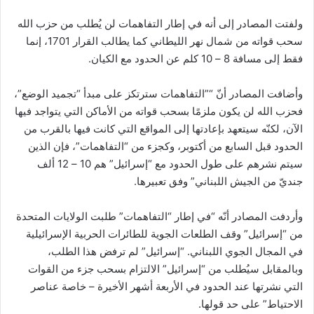
ولفتت المصادر إلى أنه في إطار التفاهمات لن يُطلب من حزب الله
سحب قواته من شمال نهر الليطاني كما يطالب القرار 1701، إنما
فقط إلى مسافة 8 – 10 كلم عن الحدود مع الكيان.
وأضافت المصادر أنّ “”التفاهمات سترتكز على مبدأ “تجميد الوضع”،
فحزب الله لن يكون ملزمًا بسحب قواته من الأماكن التي يتواجد فيها
الآن، لكنّه سيتعهد بإعادتها إلى المواقع التي كانت فيها بالقرب من
الحدود قبل السابع من أكتوبر، وكجزء من “التفاهمات”، فإن الذين
سيتم نشرهم على طول الحدود مع “إسرائيل” هم 10 – 12 ألف
جنديّ من الجيش اللبناني” وفق تعبيرها.
وأردفت المصادر أنّه “في إطار “التفاهمات” طلبت الولايات المتحدة
من “إسرائيل” وقف الطلعات الجوية للطائرات الحربية الإسرائيلية
في المجال الجوي اللبناني. “إسرائيل” لم ترفض هذا الطلب،
وبالمقابل سيُطلب من “إسرائيل” الالتزام بسحب جزء من القوات
التي نشرتها عند الحدود في الأربعة أشهر الأخيرة – خاصة عناصر
الاحتياط” على حد قولها.