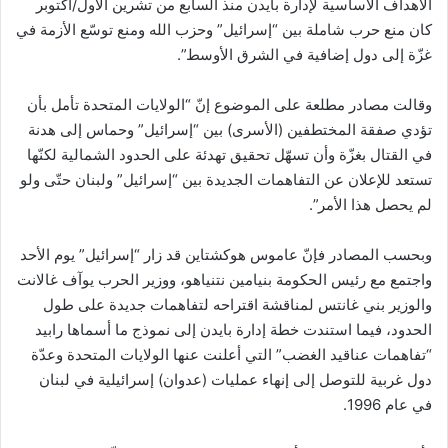
الأهداف الأساسية لإدارة بايدن منذ السابع من تشرين الأول/أكتوبر
كان منع حرب شاملة بين “إسرائيل” وحزب الله ومنع توسّع الأزمة في
غزّة إلى دول إضافية في الشرق الأوسط”.
وقالت مصادر مطلعة على الموضوع إنّ “الولايات المتحدة تأمل بأن
تؤدي صفقة المختطفين (الأسرى) بين “إسرائيل” وحماس إلى هدنة
في القتال بغزّة وأن تسهّل تحقيق تهدئة على الحدود الشمالية لكنّها
تستعد للإعلان عن التفاهمات الجديدة بين “إسرائيل” ولبنان حتّى ولو
لم يحصل هذا الأمر”.
وبحسب المصادر فإنّ عاموس هوكشتاين قد زار “إسرائيل” يوم الأحد
واجتمع مع رئيس الحكومة بنيامين نتنياهو، ووزير الحرب يوآف غالانت
والوزير بني غانتس لمناقشة اقتراحه لتفاهمات جديدة على طول
الحدود، فيما استندت خطة إدارة بايدن إلى نموذج ما أسماها رابيد
“تفاهمات عناقيد الغضب” التي أعلنت عنها الولايات المتحدة وعدّة
دول غربية للتوصل إلى إنهاء عمليات (عدوان) إسرائيلية في لبنان
في عام 1996.