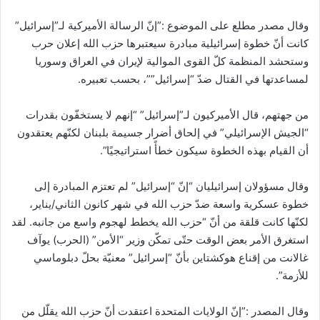
وقال مصدر مطلع على الموضوع :”إنّ الرسالة الأميركية لـ”إسرائيل”
كانت أنّ خطوة إسرائيلية مبادرة سيعتبرها حزب الله إعلان حرب
وستحشد المنظمة كلّ القوى الموالية لإيران في العراق وسوريا
لمساعدتها في القتال ضدّ “إسرائيل””، بحسب تعبيره.
من جهتهم، قال الأميركيون لـ”إسرائيل” “إنهم لا يستخفّون بقدرات
“الجيش الإسرائيلي” في إلحاق أضرار جسيمة بلبنان لكنّهم يعتقدون
أن القيام بهذه الخطوة سيكون خطأً استراتيجيًا”.
وقال مسؤولان إسرائيليان “إنّ “إسرائيل” لم تعتزم المبادرة إلى
خطوة عسكرية واسعة ضدّ حزب الله في شهر كانون الثاني/يناير،
لكنّها كانت قلقة من أنّ “حزب الله يخطط لهجوم واسع من جانبه. لقد
استغرق الأمر بعض الوقت حتّى تمكّن وزير “الأمن” (الحرب) يوآف
غالانت من إقناع هوكشتاين بأنّ “إسرائيل” معنيّة بحلّ دبلوماسي
للأزمة”.
وقال المصدر :”إنّ الولايات المتحدة اعتقدت أنّ حزب الله يقلّل من