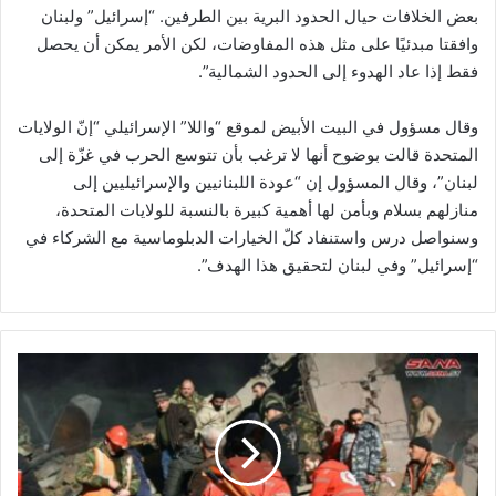
بعض الخلافات حيال الحدود البرية بين الطرفين. “إسرائيل” ولبنان
وافقتا مبدئيًا على مثل هذه المفاوضات، لكن الأمر يمكن أن يحصل
فقط إذا عاد الهدوء إلى الحدود الشمالية”.
وقال مسؤول في البيت الأبيض لموقع “واللا” الإسرائيلي “إنّ الولايات
المتحدة قالت بوضوح أنها لا ترغب بأن تتوسع الحرب في غزّة إلى
لبنان”، وقال المسؤول إن “عودة اللبنانيين والإسرائيليين إلى
منازلهم بسلام وبأمن لها أهمية كبيرة بالنسبة للولايات المتحدة،
وسنواصل درس واستنفاد كلّ الخيارات الدبلوماسية مع الشركاء في
“إسرائيل” وفي لبنان لتحقيق هذا الهدف”.
ش
ه
د
ا
ءٌ
و