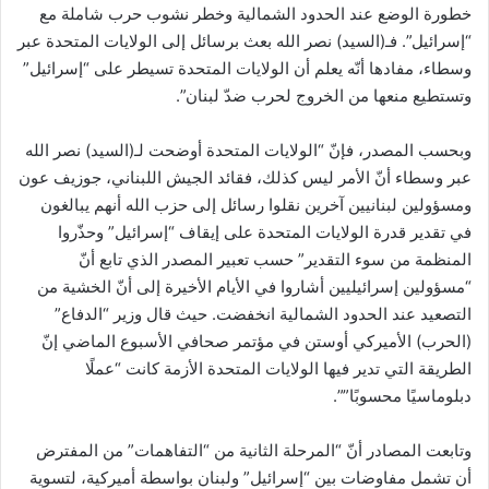
خطورة الوضع عند الحدود الشمالية وخطر نشوب حرب شاملة مع
“إسرائيل”. فـ(السيد) نصر الله بعث برسائل إلى الولايات المتحدة عبر
وسطاء، مفادها أنّه يعلم أن الولايات المتحدة تسيطر على “إسرائيل”
وتستطيع منعها من الخروج لحرب ضدّ لبنان”.
وبحسب المصدر، فإنّ “الولايات المتحدة أوضحت لـ(السيد) نصر الله
عبر وسطاء أنّ الأمر ليس كذلك، فقائد الجيش اللبناني، جوزيف عون
ومسؤولين لبنانيين آخرين نقلوا رسائل إلى حزب الله أنهم يبالغون
في تقدير قدرة الولايات المتحدة على إيقاف “إسرائيل” وحذّروا
المنظمة من سوء التقدير” حسب تعبير المصدر الذي تابع أنّ
“مسؤولين إسرائيليين أشاروا في الأيام الأخيرة إلى أنّ الخشية من
التصعيد عند الحدود الشمالية انخفضت. حيث قال وزير “الدفاع”
(الحرب) الأميركي أوستن في مؤتمر صحافي الأسبوع الماضي إنّ
الطريقة التي تدير فيها الولايات المتحدة الأزمة كانت “عملًا
دبلوماسيًا محسوبًا””.
وتابعت المصادر أنّ “المرحلة الثانية من “التفاهمات” من المفترض
أن تشمل مفاوضات بين “إسرائيل” ولبنان بواسطة أميركية، لتسوية