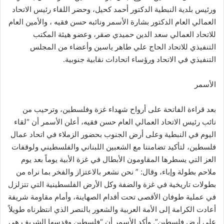
ورئيس بلدية النبطية الدكتور أحمد كحيل، وحضر اللقاء رئيس الاتحاد
العمالي العام الدكتور بشارة الأسمر ونائبه حسن فقيه ، والأمين العام
للاتحاد العمالي سعد الدين حميدي صقر، وعضو هيئة المكتب
التنفيذي للاتحاد الحاج علي طاهر ياسين وأعضاء من المجلس
التنفيذي في الاتحاد ورؤساء اتحادات نقابية جنوبية.
الأسمر
بعد قراءة الفاتحة على أرواح شهداء غزة وفلسطين، وترحيب من
نائب رئيس الاتحاد العمالي العام حسن فقيه، أعلن الأسمر أن “لقاء
اليوم في النبطية وعلى أرض الجنوب بحضور الزملاء في اتحاد عمال
فلسطين، لتأكيد تضامننا مع الشعبين اللبناني والفلسطيني ولوقفات
العز التي يسطرها المقاومون الأبطال في غزة الأبية يوماً بعد يوم
ملاحم بطولة وإباء، وقال: ” نحن نشعر بالاعتزاز والفخر بما نراه من
بطولات تاريخية في غزة والضفة وكل الأرض الفلسطينية التي تتزلزل
في عملية طوفان الأقصى تحت أقدام الصهاينة، وأمام مقاومة شريفة
أعادت الكرامة إلى الأمة العربية والشعور بالنصر الذي انتظرناه طويلاً
على أرض فلسطين”. وأكد الأسمر أن “فلسطين وقدسها الشريف هي