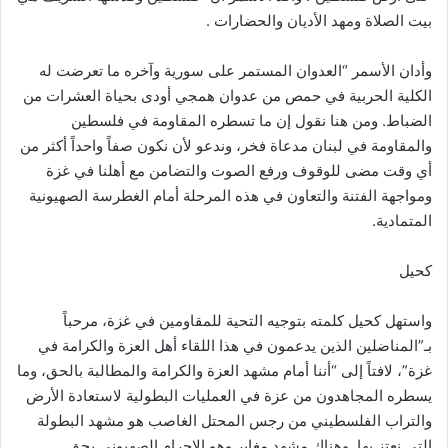
بيت الصلاة ومهد الأديان والحضارات .
وأدان الأسمر “العدوان المستمر على سورية وآخره ما تعرضت له
الكلية الحربية في حمص من عدوان همجي أودى بحياة العشرات من
الضباط. ومن هنا نقول إن ما تسطره المقاومة في فلسطين
والمقاومة في لبنان مدعاة فخر، وندعو لأن نكون صفاً واحداً أكثر من
أي وقت مضى للوقوف ورفع الصوت والتضامن مع أهلنا في غزة
ومواجهة الفتنة والتعاون في هذه المرحلة أمام الغطرسة الصهيونية
المتمادية.
كحيل
واستهل كحيل كلمته بتوجيه التحية للمقاومين في غزة، مرحباً
بـ”المناضلين الذين يدعمون في هذا اللقاء أهل العزة والكرامة في
غزة”، لافتاً إلى “أننا أمام مشهد العزة والكرامة والمطالبة بالحق، وما
يسطره المجاهدون من عزة في العمليات البطولية لاستعادة الأرض
والتراب الفلسطيني من رجس المحتل الغاصب هو مشهد البطولة
التي نعتز بها. وهناك مشهد مغاير وهو الإجرام الصهيوني بحق