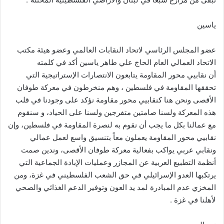
ياسين
عضو المجلس الرئاسي لاتحاد النقابات العالمي وعضو هيئة مكتب
الاتحاد العمالي العام الحاج علي طاهر ياسين أكد في كلمته
أن نقابيي محور المقاومة يتابعون الانتصارات الإستراتيجية التي
تحققها المقاومة في فلسطين ، وهم منخرطون في معركة طوفان
الأقصى ونحن هنا كنقابيي محور مقاومة نؤكد على وجودنا في قلب
هذه المعركة ولسنا صامتين متفرجين ولسنا على الحياد، و سنقوم
مع عمالنا بكل ما يجب أن نقوم به لنصرة المقاومة في فلسطين، وإن
نقابيي محور المقاومة يعملون معاً بتنسيق واسع لعمل عمالي
ونقابي عربي يواكب بفعالية معركة طوفان الأقصى، وندين صمت
أنظمة التطبيع العربية عن المجازر وعمليات الإبادة الجماعية التي
يرتكبها العدو الإسرائيلي في حق الشعب الفلسطيني في غزة، ومن
المخزي عدم المبادرة لمد يد العون وتوفير الدعم الغذائي والصحي
لأهلنا في غزة .