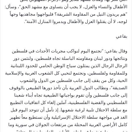
الأطفال والنساء والعزل، لا يجب أن يتساوى مع مشهد الحق”، وسأل:
“هم يريدون النيل من المقاومة الشريفة؟ فليواجهوا مجاهديها وجهاً
لوجه، لا أن يقتلوا العزل والأطفال ويدمروا المنازل الآمنة”.
بقاعي
وقال بقاعي: “نجتمع اليوم لنواكب مجريات الأحداث في فلسطين
ونتائجها ودور لبنان ومقاومته الباسلة تجاه فلسطين، ولنثمن دور
الرجال الرجال الذين يمثلون سياج الوطن الحامي للحدود اللبنانية
وللمقاومة ولفلسطين، ونجتمع لنحيي كل الشعوب العربية والإسلامية
الحية، وكل من يقف إلى جانب فلسطين من الدول والشعوب
الصديقة”، ونطالب الدول العربية بأن تأخذ دورها الطبيعي بالوقوف
إلى جانب فلسطين وأن تقوم بواجباتها الطبيعية تجاه أبناء شعبنا
الفلسطيني والقضية الفلسطينية، آملين إلغاء كل اتفاقيات التطبيع
مع سلطة الاحتلال تلبية لرغبة شعوبها. إذ نأمل أن تتوحد اليوم قبل
الغد في مواجهة سلطة الاحتلال الإسرائيلية وأن نستطيع معاً تطهير
كامل الأراضي العربية المحتلة من مرتفعات الجولان في سورية وما
تبقى من مزارع شبعا في لبنان والأراضي الفلسطينية المحتلة”.