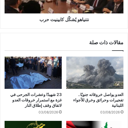
ل
و
ى
يُ
غ
ش
ز
كّ
نتنياهو يُشكّل كابينيت حرب
ة
ل
ه
ك
ي
ا
مقالات ذات صلة
ح
ب
ر
ي
ب
ن
ع
ي
ل
ت
ى
ح
أ
ر
ح
ب
ر
العدو يواصل خروقاته جنوبًا..
23 شهيدًا وعشرات الجرحى في
ا
تفجيرات وحرائق وخرق للأجواء
غزة مع استمرار خروقات العدو
ر
اللبنانية
لاتفاق وقف إطلاق النار
ا
03/08/2026
03/08/2026
ل
ع
ا