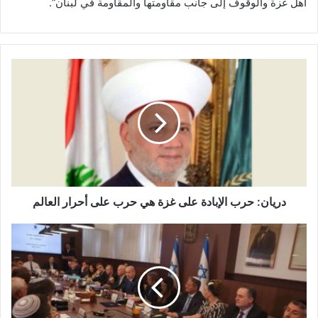
أهل غزة والوقوف إلى جانب مقاومتها والمقاومة في لبنان”.
د
ر
ي
ا
ن
:
ح
ر
ب
ا
دريان: حرب الإبادة على غزة هي حرب على أحرار العالم
ل
إ
ن
ب
ت
ا
ن
د
ي
ة
ا
ع
ه