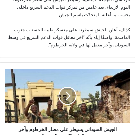
اليوم الأربعاء، بعد عامين من تمركز قوات الدعم السريع داخله،
بحسب ما أعلنه المتحدّث باسم الجيش.
كذلك، أعلن الجيش سيطرته على معسكر طيبة الحسناب جنوب
العاصمة، واصفًا إياه بأنّه “آخر معاقل قوات الدعم السريع في وسط
السودان، وآخر معقل لها في ولاية الخرطوم”.
ا
ل
ج
ي
ش
ا
ل
س
و
د
الجيش السوداني يسيطر على مطار الخرطوم وآخر
ا