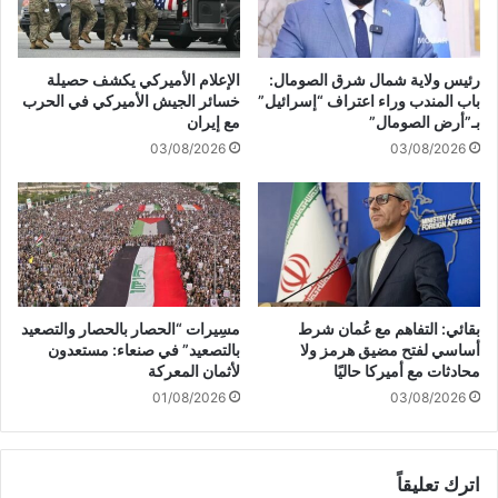
و
ل
آ
ى
خ
س
رئيس ولاية شمال شرق الصومال:
الإعلام الأميركي يكشف حصيلة
ر
و
باب المندب وراء اعتراف “إسرائيل”
خسائر الجيش الأميركي في الحرب
م
ر
بـ”أرض الصومال”
مع إيران
ع
ي
03/08/2026
03/08/2026
س
ة
ك
م
ر
س
ا
ت
ت
م
"
ر
ا
و
ل
ا
بقائي: التفاهم مع عُمان شرط
مسِيرات “الحصار بالحصار والتصعيد
د
ل
أساسي لفتح مضيق هرمز ولا
بالتصعيد” في صنعاء: مستعدون
ع
غ
محادثات مع أميركا حاليًا
لأثمان المعركة
م
ا
01/08/2026
03/08/2026
ا
ر
ل
ا
س
ت
ر
اترك تعليقاً
ت