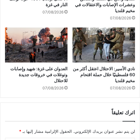
ة
د
وعشرات الإصابات والاعتقالات في
النار في غزة
ت
ا
مخيم قلنديا
07/08/2026
ع
ر
07/08/2026
ت
س
ق
ا
ل
ل
ا
ض
ل
ا
م
ح
ن
ي
ف
ة
نادي الأسير: الاحتلال اعتقل أكثر من
العدوان على غزة: شهيد وإصابات
ذ
ا
60 فلسطينيًا خلال حملة اقتحام
وتوغلات في خروقات جديدة
ل
مخيم قلنديا
للاحتلال
ج
07/08/2026
07/08/2026
ن
و
ب
اترك تعليقاً
ي
ة
و
لن يتم نشر عنوان بريدك الإلكتروني.
الحقول الإلزامية مشار إليها بـ
*
ا
ل