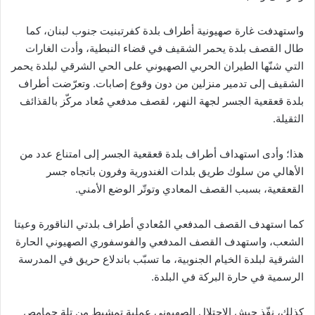
واستهدفت غارة صهيونية أطراف بلدة كفرتبنيت جنوب لبنان، كما
طال القصف بلدة يحمر الشقيف في قضاء النبطية، وأدت الغارات
التي شنّها الطيران الحربي الصهيوني على الحي الشرقي لبلدة يحمر
الشقيف إلى تدمير منزلين من دون وقوع إصابات. وتعرّضت أطراف
بلدة قعقعية الجسر لجهة النهر، لقصف مدفعي مُعاد مركّز بالقذائف
الثقيلة.
هذا؛ وأدى استهداف أطراف بلدة قعقعية الجسر إلى امتناع عدد من
الأهالي من سلوك طريق بلدات الغندورية وفرون باتجاه جسر
القعقعية، بسبب القصف المعادي وتوتّر الوضع الأمني.
كما استهدف القصف المدفعي المُعادي أطراف بلدتي الناقورة وعيتا
الشعب، واستهدف القصف المدفعي والفوسفوري الصهيوني الحارة
الشرقية لبلدة الخيام الجنوبية، ما تسبّب باندلاع حريق في المدرسة
الرسمية في حارة البركة في البلدة.
كذلك، نفّذ جيش الاحتلال الصهيوني عملية تمشيط من تلة حمامص