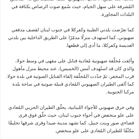
المُشرفة على سهل الخيام، حيث سُمع صوت الرصاص بكثافة في
البلدات المجاورة.
كما تعرّضت بلدتي الطيبة وكفركلا في جنوب لبنان لقصف مدفعي
صهيوني، كما استهدف منزلًا مدمّرًا على الطريق الداخلية بين بلدتي
العديسة وكفركلا، ما أدى إلى قطعها.
وألقت مُحلّقة صهيونية مُعادية قنابل على مقهى في وسط حولا،
والذي كان قد استُهدف أمس (الخميس)، عند محيط منزل مأهول
قرب المخفر، ثمّ جدّدت المُحلّقة إلقاء القنابل الصوتية في بلدة حولا.
كما ألقى الطيران الصهيوني المُعادي قنبلة صوتية في ساحة بلدة
مركبا الجنوبية.
وفي خرق صهيوني للأجواء اللبنانية، يحلّق الطيران الحربي المُعادي
على علو منخفض في أجواء جنوب لبنان، حيث حلّق فوق قرى
قضاءي صور وبنت جبيل، كما تشهد مدينة صيدا وقرى شرقها تحليقًا
مكثّفًا للطيران المُعادي على علو منخفض.