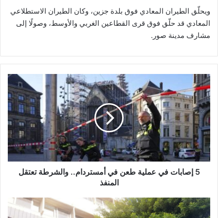
ويحلّق الطيران المعادي فوق بلدة جزين، وكان الطيران الاستطلاعي
المعادي قد حلّق فوق قرى القطاعين الغربي والأوسط، وصولًا إلى
مشارف مدينة صور.
5
إ
ص
ا
ب
ا
ت
ف
ي
ع
5 إصابات في عملية طعن في أمستردام.. والشرطة تعتقل
م
المنفذ
ل
ي
ب
ة
ع