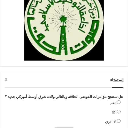
إستفتاء
هل ستنجح مؤامرات الفوضى الخلاقة وبالتالي ولادة شرق أوسط أميركي جديد ؟
نعم
كلا
لا ادري