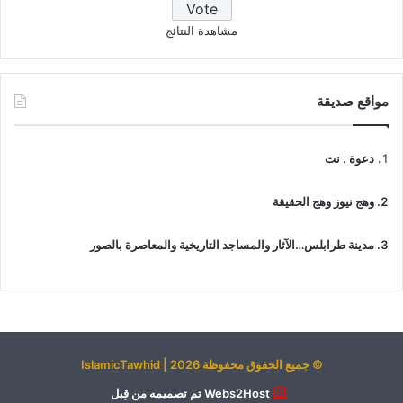
مشاهدة النتائج
مواقع صديقة
دعوة . نت
وهج نيوز وهج الحقيقة
مدينة طرابلس…الآثار والمساجد التاريخية والمعاصرة بالصور
© جميع الحقوق محفوظة 2026 | IslamicTawhid
Webs2Host تم تصميمه من قِبل