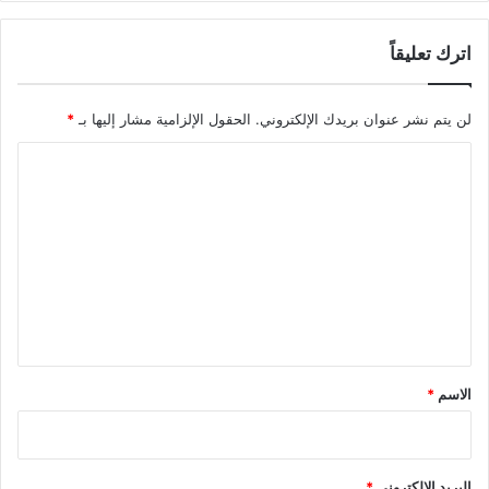
ا
e
ل
اترك تعليقاً
ق
ط
ا
لن يتم نشر عنوان بريدك الإلكتروني.
الحقول الإلزامية مشار إليها بـ
*
ع
و
ا
م
د
ل
ي
ت
ن
ع
ة
غ
ل
ز
ي
ة
ق
*
الاسم
*
البريد الإلكتروني
*