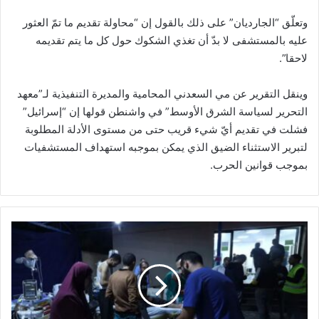
وتعلّق “الجارديان” على ذلك بالقول إن “محاولة تقديم ما تمّ العثور
عليه بالمستشفى لا بدّ أن تغذي الشكوك حول كل ما يتم تقديمه
لاحقا”.
وينقل التقرير عن مي السعدني المحامية والمديرة التنفيذية لـ”معهد
التحرير لسياسة الشرق الأوسط” في واشنطن قولها إن “إسرائيل”
فشلت في تقديم أيّ شيء قريب حتى من مستوى الأدلة المطلوبة
لتبرير الاستثناء الضيق الذي يمكن بموجبه استهداف المستشفيات
بموجب قوانين الحرب.
ا
ل
م
د
ي
ر
ا