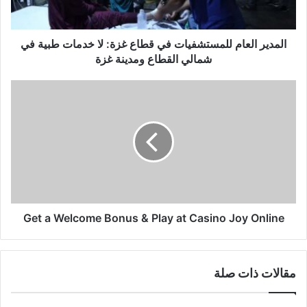
ل
ع
ا
المدير العام للمستشفيات في قطاع غزة: لا خدمات طبية في
م
شمالي القطاع ومدينة غزة
ل
ل
G
م
e
س
t
ت
a
ش
W
ف
e
ي
l
ا
c
ت
o
ف
Get a Welcome Bonus & Play at Casino Joy Online
m
ي
e
ق
B
ط
o
مقالات ذات صلة
ا
n
ع
u
غ
s