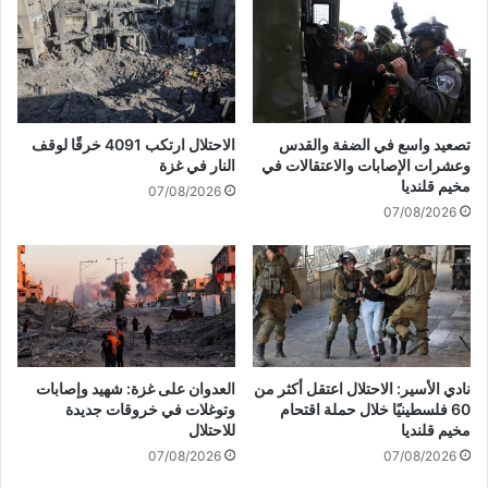
ز
&
ة
P
:
l
ل
a
ا
y
خ
a
تصعيد واسع في الضفة والقدس
الاحتلال ارتكب 4091 خرقًا لوقف
د
t
وعشرات الإصابات والاعتقالات في
النار في غزة
م
C
مخيم قلنديا
07/08/2026
ا
a
07/08/2026
ت
s
ط
i
ب
n
ي
o
ة
J
ف
o
ي
y
ش
O
نادي الأسير: الاحتلال اعتقل أكثر من
العدوان على غزة: شهيد وإصابات
م
n
60 فلسطينيًا خلال حملة اقتحام
وتوغلات في خروقات جديدة
ا
l
مخيم قلنديا
للاحتلال
ل
i
07/08/2026
07/08/2026
ي
n