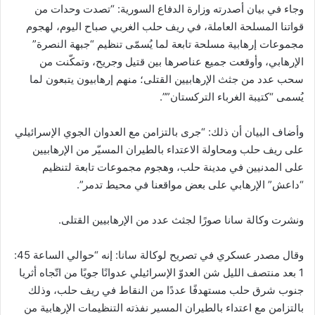
وجاء في بيان أصدرته وزارة الدفاع السورية: “تصدت وحدات من
قواتنا المسلحة العاملة، في ريف حلب الغربي صباح اليوم، لهجوم
مجموعات إرهابية مسلحة تابعة لما يُسمّى تنظيم “جبهة النصرة”
الإرهابي، وأوقعت جميع عناصرها بين قتيل وجريح، وتمكّنت من
سحب عدد من جثث الإرهابيين القتلى؛ منهم إرهابيون يتبعون لما
يُسمى “كتيبة الغرباء التركستان””.
وأضاف البيان أن ذلك: “جرى بالتزامن مع العدوان الجوي الإسرائيلي
على ريف حلب ومحاولة الاعتداء بالطيران المسيّر من الإرهابيين
على المدنيين في مدينة حلب، وهجوم مجموعات تابعة لتنظيم
“داعش” الإرهابي على بعض مواقعنا في محيط تدمر”.
ونشرت وكالة سانا صورًا لجثث عدد من الإرهابيين القتلى.
وقال مصدر عسكري في تصريح لوكالة سانا: إنه “حوالي الساعة 45:
1 بعد منتصف الليل شن العدوّ الإسرائيلي عدوانًا جويًا من اتّجاه أثريا
جنوب شرق حلب مستهدفًا عددًا من النقاط في ريف حلب، وذلك
بالتزامن مع اعتداء بالطيران المسير نفذته التنظيمات الإرهابية من