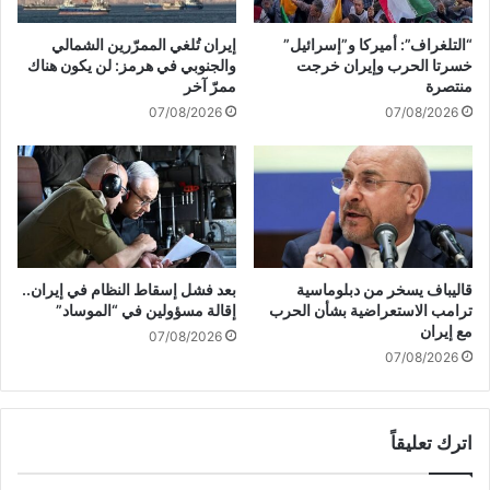
ل
و
ا
ف
“التلغراف”: أميركا و”إسرائيل”
إيران تُلغي الممرّرين الشمالي
و
ش
خسرتا الحرب وإيران خرجت
والجنوبي في هرمز: لن يكون هناك
ج
ل
منتصرة
ممرّ آخر
ب
و
07/08/2026
07/08/2026
ه
ي
ا
د
ت
ف
ا
ع
ل
ب
إ
ـ
س
"
ن
إ
قاليباف يسخر من دبلوماسية
بعد فشل إسقاط النظام في إيران..
ا
س
ترامب الاستعراضية بشأن الحرب
إقالة مسؤولين في “الموساد”
د
ر
مع إيران
07/08/2026
م
ا
07/08/2026
س
ئ
ت
ي
م
ل
اترك تعليقاً
ر
"
ة
ن
ح