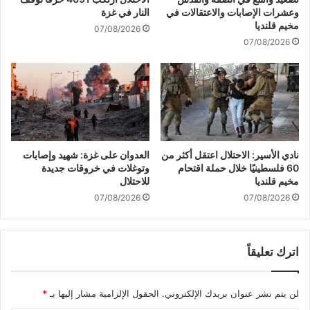
ي
ا
وعشرات الإصابات والاعتقالات في
النار في غزة
ر
ء
مخيم قلنديا
07/08/2026
و
ل
07/08/2026
ض
ه
ة
ا
ا
و
ل
ت
ح
ش
و
يّ
ر
ع
ا
آ
نادي الأسير: الاحتلال اعتقل أكثر من
العدوان على غزة: شهيد وإصابات
ء
خ
60 فلسطينيًا خلال حملة اقتحام
وتوغلات في خروقات جديدة
ز
ر
مخيم قلنديا
للاحتلال
ي
ي
07/08/2026
07/08/2026
ن
ن
ب
ف
ي
اترك تعليقاً
ع
د
د
لن يتم نشر عنوان بريدك الإلكتروني.
الحقول الإلزامية مشار إليها بـ
*
م
ن