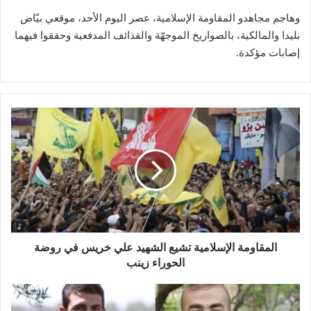
وهاجم مجاهدو المقاومة الإسلامية، عصر اليوم الأحد، موقعي بيّاض
بليدا والمالكية، ‏بالصواريخ الموجهّة ‏والقذائف المدفعية وحققوا فيهما
إصابات مؤكدة. ‏
ا
ل
م
ق
ا
و
م
ة
ا
ل
المقاومة الإسلامية تشيع الشهيد علي خريس في روضة
إ
الحوراء زينب
س
ل
ا
ا
ل