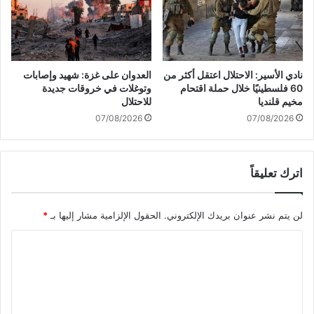
"
ع
ل
ى
ا
نادي الأسير: الاحتلال اعتقل أكثر من
العدوان على غزة: شهيد وإصابات
ل
60 فلسطينيًا خلال حملة اقتحام
وتوغلات في خروقات جديدة
ق
مخيم قلنديا
للاحتلال
ط
07/08/2026
07/08/2026
ا
ع
و
اترك تعليقاً
غَ
رَ
ق
لن يتم نشر عنوان بريدك الإلكتروني.
الحقول الإلزامية مشار إليها بـ
*
1
0
ا
آ
ل
ل
ا
ت
ف
ع
خ