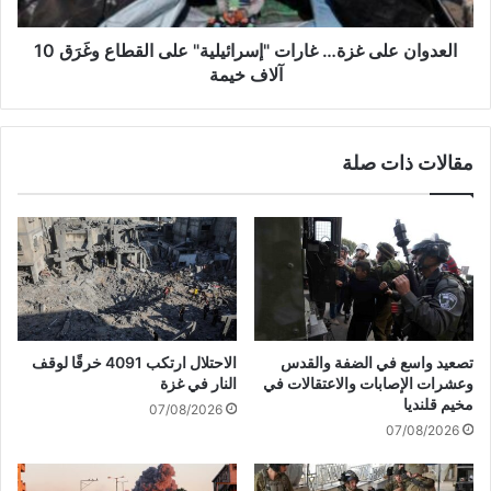
ح
ع
ت
ل
ع
ى
العدوان على غزة… غارات "إسرائيلية" على القطاع وغَرَق 10
ر
غ
آلاف خيمة
ض
ز
ت
ة
ل
…
مقالات ذات صلة
ل
غ
ت
ا
ل
ر
ف
ا
ب
ت
س
"
ب
إ
ب
س
ا
ر
تصعيد واسع في الضفة والقدس
الاحتلال ارتكب 4091 خرقًا لوقف
ل
ا
وعشرات الإصابات والاعتقالات في
النار في غزة
ش
ئ
مخيم قلنديا
07/08/2026
ت
ي
07/08/2026
ا
ل
ء
ي
ة