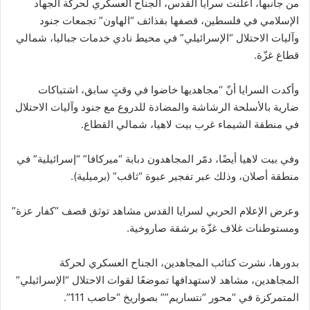
من جانبها، أعلنت سرايا القدس، الجناح العسكري لحركة الجهاد
الإسلامي في فلسطين، قصفها بقذائف “الهاون” تجمعات جنود
وآليات الاحتلال “الإسرائيلي” في محيط نادي خدمات جباليا، شمالي
قطاع غزّة.
وأكدت السرايا أنّ “مجاهديها خاضوا في وقتٍ سابق، اشتباكات
ضارية بالأسلحة الرشاشة والمضادة للدروع مع جنود وآليات الاحتلال
في منطقة الشيماء غرب بيت لاهيا، شمالي القطاع.
وفي بيت لاهيا أيضًا، دمّر المجاهدون دبابة “ميركافا” “إسرائيلية” في
منطقة أصلان، وذلك عبر تفجير عبوة “ثاقب” (برميلية).
وعرض الإعلام الحربي لسرايا القدس مشاهد توثق قصف “كفار عزة”
ومستوطنات غلاف غزّة برشقة صاروخية.
بدورها، نشرت كتائب المجاهدين، الجناح العسكري لحركة
المجاهدين، مشاهد لاستهدافها تموضعًا لقوات الاحتلال “الإسرائيلي”
المتمركزة في “محور “نتساريم”” بصواريخ “حاصب 111”.