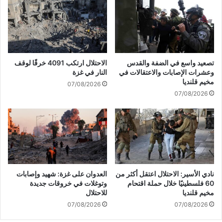
ه
ل
ا
ح
ر
ر
:
ك
ل
ة
ا
ع
تصعيد واسع في الضفة والقدس
الاحتلال ارتكب 4091 خرقًا لوقف
مُ
ن
وعشرات الإصابات والاعتقالات في
النار في غزة
ق
د
مخيم قلنديا
07/08/2026
ا
ا
07/08/2026
ت
ل
ل
ح
ي
د
ن
و
ف
د
ي
ا
ا
ل
ل
أ
نادي الأسير: الاحتلال اعتقل أكثر من
العدوان على غزة: شهيد وإصابات
ح
ر
60 فلسطينيًا خلال حملة اقتحام
وتوغلات في خروقات جديدة
ر
د
مخيم قلنديا
للاحتلال
ب
ن
07/08/2026
07/08/2026
ا
ي
ل