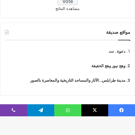
مشاهدة النتائج
مواقع صديقة
دعوة . نت
وهج نيوز وهج الحقيقة
مدينة طرابلس…الآثار والمساجد التاريخية والمعاصرة بالصور
فيسبوك
‫X
واتساب
تيلقرام
ڤايبر
© جميع الحقوق محفوظة 2026 | IslamicTawhid
Webs2Host تم تصميمه من قِبل