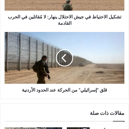
ا
ح
ت
تشكيل الاحتياط في جيش الاحتلال ينهار: لا مُقاتلين في الحرب
ي
القادمة
ا
ط
ق
ف
ل
ي
ق
ج
"
ي
إ
ش
س
ا
ر
ل
ا
ا
ئ
ح
ي
قلق "إسرائيلي" من الحركة عند الحدود الأردنية
ت
ل
ل
ي
ا
"
مقالات ذات صلة
ل
م
ي
ن
ن
ا