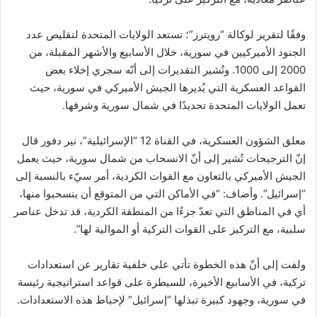
وفقًا لتقرير لوكالة “رويترز”؛ تستعد الولايات المتحدة لتقليص عدد
الجنود الأميركيين في سورية، خلال الأسابيع والأشهر المقبلة، من
2000 إلى 1000. وتُشير التقديرات إلى أنّه سجري إخلاء بعض
القواعد العسكرية التي يُديرها الجيش الأميركي في سورية، حيث
تعمل الولايات المتحدة تحديدًا في شمال سورية وشرقها.
معلق الشؤون العسكرية، في القناة 12 “الإسرائيلية”، نير دفور قال
إنّ الترجيحات تُشير إلى أنّ الانسحاب من شمال سورية، حيث يعمل
الجيش الأميركي بالتعاون مع القوات الكردية، أمر سيّء بالنسبة إلى
“إسرائيل”. وأضاف: “في الأماكن التي من المتوقع أن ينسحبوا منها،
أي في المناطق التي تعدّ جزءًا من المنطقة الكردية، قد تدخل عناصر
سلبية، مع التركيز على القوات التركية أو الموالية لها”.
ولفت إلى أنّ هذه الخطوة تأتي على خلفية تقارير عن استعدادات
تركية، في الأسابيع الأخيرة، للسيطرة على قواعد استراتيجية رئيسة
في سورية، وجهود كبيرة تبذلها “إسرائيل” لإحباط هذه الاستعدادات.