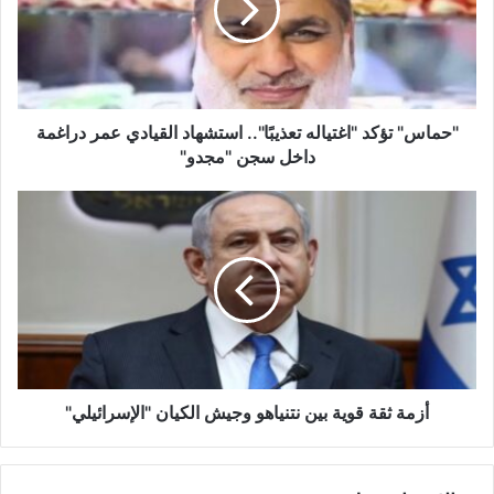
س
"
ت
ؤ
ك
د
"حماس" تؤكد "اغتياله تعذيبًا".. استشهاد القيادي عمر دراغمة
"
داخل سجن "مجدو"
ا
غ
أ
ت
ز
ي
م
ا
ة
ل
ث
ه
ق
ت
ة
ع
ق
ذ
و
ي
ي
أزمة ثقة قوية بين نتنياهو وجيش الكيان "الإسرائيلي‎"
بً
ة
ا
ب
"
ي