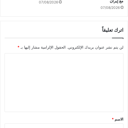
إ
مع إيران
07/08/2026
غ
س
07/08/2026
م
ر
ة
ا
د
ئ
اترك تعليقاً
ا
ي
خ
ل
ل
ي
لن يتم نشر عنوان بريدك الإلكتروني.
الحقول الإلزامية مشار إليها بـ
*
س
ج
"
ا
ن
"
ل
م
ت
ج
ع
د
و
ل
"
ي
ق
*
الاسم
*