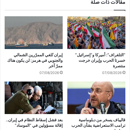
مقالات ذات صلة
.
ن
.
ن
ا
ت
س
ن
ت
ي
ش
ا
ه
ه
ا
و
د
و
“التلغراف”: أميركا و”إسرائيل”
إيران تُلغي الممرّرين الشمالي
ا
ج
خسرتا الحرب وإيران خرجت
والجنوبي في هرمز: لن يكون هناك
ل
ي
منتصرة
ممرّ آخر
ق
ش
07/08/2026
07/08/2026
ي
ا
ا
ل
د
ك
ي
ي
ع
ا
م
ن
ر
"
د
ا
قاليباف يسخر من دبلوماسية
بعد فشل إسقاط النظام في إيران..
ر
ل
ترامب الاستعراضية بشأن الحرب
إقالة مسؤولين في “الموساد”
ا