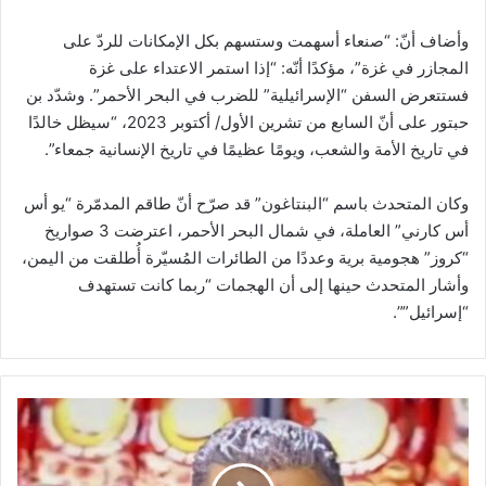
وأضاف أنّ: “صنعاء أسهمت وستسهم بكل الإمكانات للردّ على
المجازر في غزة”، مؤكدًا أنّه: “إذا استمر الاعتداء على غزة
فستتعرض السفن “الإسرائيلية” للضرب في البحر الأحمر”. وشدّد بن
حبتور على أنّ السابع من تشرين الأول/ أكتوبر 2023، “سيظل خالدًا
في تاريخ الأمة والشعب، ويومًا عظيمًا في تاريخ الإنسانية جمعاء”.
وكان المتحدث باسم “البنتاغون” قد صرّح أنّ طاقم المدمّرة “يو أس
أس كارني” العاملة، في شمال البحر الأحمر، اعترضت 3 صواريخ
“كروز” هجومية برية وعددًا من الطائرات المُسيّرة أُطلقت من اليمن،
وأشار المتحدث حينها إلى أن الهجمات “ربما كانت تستهدف
“إسرائيل””.
"
ح
م
ا