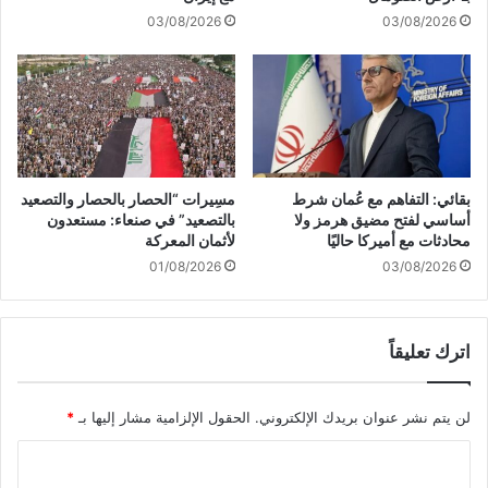
ل
أ
03/08/2026
03/08/2026
ك
س
ن
ع
ا
ا
ت
ر
و
ا
ص
ل
ل
و
ن
ق
بقائي: التفاهم مع عُمان شرط
مسِيرات “الحصار بالحصار والتصعيد
ا
و
أساسي لفتح مضيق هرمز ولا
بالتصعيد” في صنعاء: مستعدون
إ
د
محادثات مع أميركا حاليًا
لأثمان المعركة
ل
ي
01/08/2026
03/08/2026
ى
ت
ا
ط
ت
لّ
ف
اترك تعليقاً
ب
ا
ا
ق
ت
لن يتم نشر عنوان بريدك الإلكتروني.
الحقول الإلزامية مشار إليها بـ
*
م
ف
ن
ا
ا
ذ
قً
ز