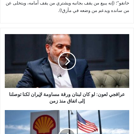
خانقو”؛ (إنه يبيع من يقف بجانبه ويشتري من يقف أمامه، ويتخلى عن
من سانده ويدعم من وضعه في مأزق!).
ع
ر
ا
ق
ج
ي
ل
ع
و
ن
عراقجي لعون: لو كان لبنان ورقة مساومة لإيران لكنا توصلنا
:
إلى اتفاق منذ زمن
ل
و
و
ك
ز
ا
ي
ن
ر