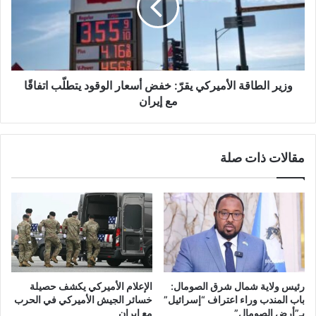
ل
ا
ب
ل
ن
ط
ا
ا
ن
ق
و
ة
وزير الطاقة الأميركي يقرّ: خفض أسعار الوقود يتطلّب اتفاقًا
ر
ا
مع إيران
ق
ل
ة
أ
م
م
مقالات ذات صلة
س
ي
ا
ر
و
ك
م
ي
ة
ي
ل
ق
إ
رّ
ي
:
ر
خ
رئيس ولاية شمال شرق الصومال:
الإعلام الأميركي يكشف حصيلة
ا
ف
باب المندب وراء اعتراف “إسرائيل”
خسائر الجيش الأميركي في الحرب
ن
ض
بـ”أرض الصومال”
مع إيران