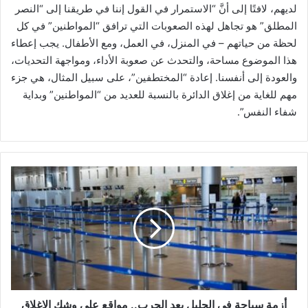
لديهم، لافتًا إلى أنَّ “الاستمرار في القول إننا في طريقنا إلى “النصر
المطلق” هو تجاهل لهذه الصعوبات التي ترافق “المواطنين” في كل
لحظة من حياتهم – في المنزل، في العمل، ومع الأطفال. يجب إعطاء
هذا الموضوع مساحة، والتحدث عن صعوبة الأداء، ومواجهة التحديات،
والعودة إلى أنفسنا. إعادة “المختطفين”، على سبيل المثال، هي جزء
مهم للغاية من إغلاق الدائرة بالنسبة للعديد من “المواطنين” وبداية
شفاء النفس”.
أ
ز
م
ة
س
ي
ا
ح
ة
ف
أزمة سياحة في الجليل بعد الحرب.. مواقع على وشك الإغلاق‎