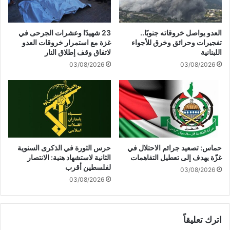
ع
ا
ع
ن
ل
:
العدو يواصل خروقاته جنوبًا..
23 شهيدًا وعشرات الجرحى في
ى
ب
تفجيرات وحرائق وخرق للأجواء
غزة مع استمرار خروقات العدو
و
د
اللبنانية
لاتفاق وقف إطلاق النار
ش
ك
03/08/2026
03/08/2026
ك
ت
ا
ر
ل
ف
إ
ع
غ
ا
ل
ل
ا
أ
ق
س
حماس: تصعيد جرائم الاحتلال في
حرس الثورة في الذكرى السنوية
ع
غزّة يهدف إلى تعطيل التفاهمات
الثانية لاستشهاد هنية: الانتصار
ا
لفلسطين أقرب
03/08/2026
ر
03/08/2026
ش
و
ي
اترك تعليقاً
و