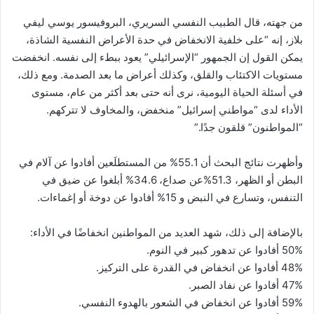
من جهته، قال الطبيب النفسي السريري، البروفيسور يوسي ليفي
بلاز، إنه “على خلفية الانخفاض في حدة الأعراض النفسية الشاذة،
يمكن القول إن الجمهور “الإسرائيلي” يعود ببطء إلى نفسه. انخفضت
مستويات الاكتئاب والقلق، وكذلك أعراض ما بعد الصدمة. ومع ذلك،
في أسئلة الحياة اليومية، نرى أنه حتى بعد أكثر من عام، مستوى
الأداء لدى “مواطني إسرائيل” منخفض، والمخاوف لا تتركهم.
“المواطنون” قلقون جدًا.”
وأظهرت نتائج البحث أن 55.1% من المستطلَعين أفادوا عن آلام في
البطن أو الظهر، 51.3%عن صداع، 34.6% أبلغوا عن ضيق في
التنفس، وتسارع في النبض و 15% أفادوا عن دوخة أو إغماءات.
بالإضافة إلى ذلك، شهد العديد من المواطنين انخفاضًا في الأداء:
50% أفادوا عن تدهور كبير في النوم.
48% أفادوا عن انخفاض في القدرة على التركيز.
47% أفادوا عن نفاد الصبر.
59% أفادوا عن انخفاض في الشعور بالهدوء النفسي.