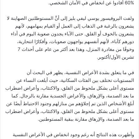
60% أفادوا عن انخفاض في الأمان الشخصي.
ولفت البروفيسور يوسي ليفي بليز إلى أنَّ المستوطلنين الصهاينة لا
يشعرون بالرغبة في الذهاب إلى العمل أو القيام بمهامهم، لأنهم
يشعرون بالخوف أو القلق. حتى الآباء يجدون صعوبة اليوم في أداء
دورهم كآباء، لأنهم أنفسهم يواجهون صعوبات، وأفكارًا انتحارية،
وخوفًا من مغادرة المنزل، وهذا بعد أكثر من عام على أحداث 7
تشرين الأول/أكتوبر.
في ما يتعلق بشدة الأعراض النفسية، يظهر في البحث أن
المستويات تختلف بين الفئات السكانية، حيث أبلغت النساء عن
مستوى أعلى بشكل ملحوظ من القلق، والاكتئاب، وأعراض اضطراب
ما بعد الصدمة، والإرهاق، والأعراض الجسدية مقارنة بالرجال. كما
أبلغ الأشخاص الذين تم إجلاؤهم من منازلهم وجنود الاحتياط أيضًا عن
مستوى أعلى بشكل ملحوظ من القلق، والاكتئاب، وأعراض اضطراب
ما بعد الصدمة، والإرهاق مقارنة ببقية المستوطنين.
وأظهرت هذه النتائج أنه رغم وجود انخفاض في الأعراض النفسية