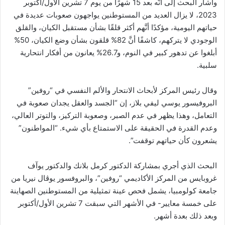
وأشار البحث إلى أنَّه بعد 15 شهرًا من يوم 7 تشرين الأول/أكتوبر
2023، لا يزال العديد من المستوطنين يواجهون صعوبات عديدة في
حياتهم اليومية، مؤكدًا أنَّهم أكثر قلقًا بشأن مستقبل الكيان، والقلق
الوجودي لا يتركهم، كاشفًا أنَّ 82% قلقون بشأن وضع الكيان، 50%
أبلغوا عن تدهور كبير في النوم، و26.7% يعانون من أفكار انتحارية
سلبية.
وقال رئيس المركز لأبحاث الانتحار والألم النفسي في “روفين”
البروفيسور يوسي ليفي بلاز، إن “الجسد والعقل يجدان صعوبة في
التعامل، وهذا يظهر في عدم الصبر، وصعوبة التركيز، والتوتر العالي،
وعدم القدرة في الحقيقة على الاستمتاع بأي شيء. “المواطنون”
يشعرون كأن حياتهم توقفت”.
البحث الذي أجري بمشاركة الدكتور كرمل بلانك والدكتور يوآف
غروبايس من المركز الأكاديمي “روفين”، والبروفسور يوڤال نيريا من
جامعة كولومبيا، يشمل فحص عينة تمثيلية من المستوطنين الصهاينة
على خمسة معايير- في الأشهر التي سبقت 7 تشرين الأول/أكتوبر
وبعد ذلك بعدة أشهر.