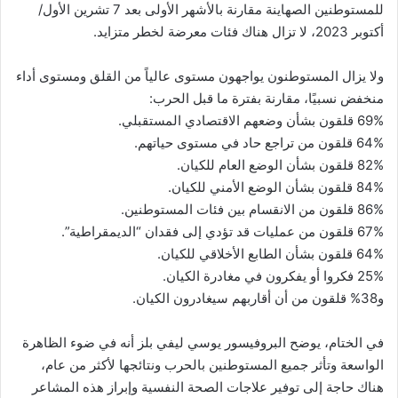
للمستوطنين الصهاينة مقارنة بالأشهر الأولى بعد 7 تشرين الأول/
أكتوبر 2023، لا تزال هناك فئات معرضة لخطر متزايد.
ولا يزال المستوطنون يواجهون مستوى عالياً من القلق ومستوى أداء
منخفض نسبيًا، مقارنة بفترة ما قبل الحرب:
69% قلقون بشأن وضعهم الاقتصادي المستقبلي.
64% قلقون من تراجع حاد في مستوى حياتهم.
82% قلقون بشأن الوضع العام للكيان.
84% قلقون بشأن الوضع الأمني للكيان.
86% قلقون من الانقسام بين فئات المستوطنين.
67% قلقون من عمليات قد تؤدي إلى فقدان “الديمقراطية”.
64% قلقون بشأن الطابع الأخلاقي للكيان.
25% فكروا أو يفكرون في مغادرة الكيان.
و38% قلقون من أن أقاربهم سيغادرون الكيان.
في الختام، يوضح البروفيسور يوسي ليفي بلز أنه في ضوء الظاهرة
الواسعة وتأثر جميع المستوطنين بالحرب ونتائجها لأكثر من عام،
هناك حاجة إلى توفير علاجات الصحة النفسية وإبراز هذه المشاعر