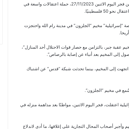
وفي هذا السياق، شنت قوات الاحتلال الصهيوني بدءًا من فجر اليوم الاثنين 27/11/2023، حملة اعتقالات واسعة في
5 فلسطينيًا.
“إسرائيلية” مخيم “الجلزون” في مدينة رام الله واحتجزت
ريحا.
م عقبة جبر، بالتزامن مع حصار قوات الاحتلال أحد المنازل”،
ول إلى المخيم بعد أنباء عن إصابة بالرصاص”.
 اتجهت إلى المخيم، بينما تحدثت شبكة “قدس” عن اشتباك
سُمع في مخيم “الجلزون”.
ئيلية اعتقلت، فجر اليوم الاثنين، مواطنًا بعد مداهمة منزله في
م وأجبر أصحاب المحال التجارية على إغلاقها، ما أدى لاندلاع