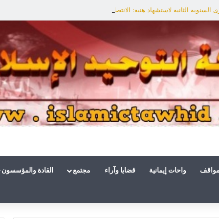
السنوية الثانية لاستشهاد هنية: الانتصار لفلسطين أقرب
مواقف
واحات إيمانية
قضايا وآراء
مجتمع
القادة والمؤسسون