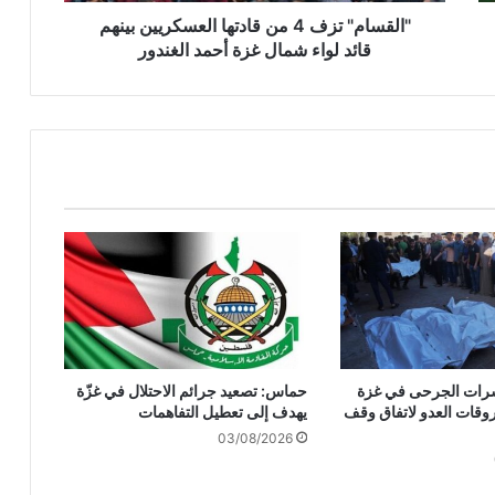
ز
"القسام" تزف 4 من قادتها العسكريين بينهم
ف
قائد لواء شمال غزة أحمد الغندور
4
م
ن
ق
ا
د
ت
ه
ا
ا
ل
ع
س
ك
وعشرات الجرحى في غزة
حماس: تصعيد جرائم الاحتلال في غزّة
ر
وقات العدو لاتفاق وقف
يهدف إلى تعطيل التفاهمات
ي
03/08/2026
ي
ن
ب