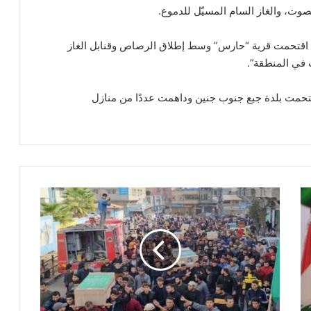
وت، والغاز السام المسيّل للدموع.
ية اقتحمت قرية “حارس” وسط إطلاق الرصاص وقنابل الغاز
 في المنطقة”.
اقتحمت بلدة جبع جنوب جنين وداهمت عددًا من منازل
"
ا
ل
ق
س
ا
م
"
ت