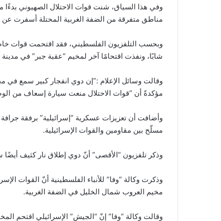
مناطق متفرقة من الضفة الغربية المحتلة أسفرت عن اعتقال نحو 0
وبحسب التلفزيون الفلسطيني، فقد اقتحمت قوات خاصة 
شابًا، ونفذت اقتحامًا آخر لمخيم “عقبة جبر” في مدينة أ
وقالت وسائل الإعلام :”إن دوي انفجار كبير سمع في مخي
مؤكدةً أن “قوات الاحتلال منعت سيارة إسعاف من الوص
وأضافت أن تعزيزات عسكرية “إسرائيلية” برفقة جرافة
مسلّح بين مقاومين والقوات الإسرائيلية.
وذكر تلفزيون “الأقصى” أنّ دوي إطلاق نار كثيف أيضًا 
وذكرت وكالة “وفا” للأنباء الفلسطينية أنّ القوات الإسرا
مخيم العروب شمال الخليل في الضفة الغربية.
وقالت وكالة “وفا” إنّ “الجيش” الإسرائيلي اقتحم المخي