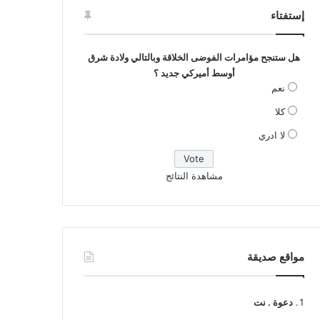
إستفتاء
هل ستنجح مؤامرات الفوضى الخلاقة وبالتالي ولادة شرق
أوسط أميركي جديد ؟
نعم
كلا
لا ادري
مشاهدة النتائج
مواقع صديقة
دعوة . نت