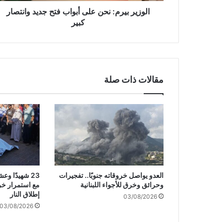
م
الوزير بيرم: نحن على أبواب فتح جديد وانتصار
:
كبير
ن
ح
ن
ع
ل
مقالات ذات صلة
ى
أ
ب
و
ا
ب
ف
ت
ح
العدو يواصل خروقاته جنوبًا.. تفجيرات
23 شهيدًا 
ج
وحرائق وخرق للأجواء اللبنانية
مع استمرار خر
د
إطلاق النار
03/08/2026
ي
03/08/2026
د
و