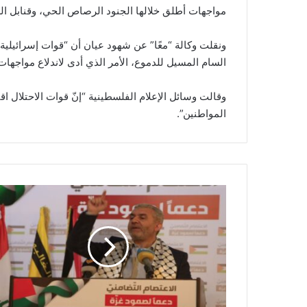
مواجهات أطلق خلالها الجنود الرصاص الحي، وقنابل الص
ونقلت وكالة “معًا” عن شهود عيان أن “قوات إسرائيل
السام المسيل للدموع، الأمر الذي أدى لاندلاع مواجهات
وقالت وسائل الإعلام الفلسطينية “إنّ قوات الاحتلال 
المواطنين”.
ا
ل
و
ز
ي
ر
ب
ي
ر