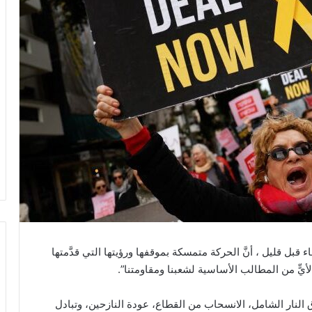
بل قليل ، أنَّ الحركة متمسكة بموقفها ورؤيتها التي قدَّمتها
لنار الشامل، الانسحاب من القطاع، عودة النازحين، وتبادل