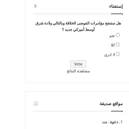
إستفتاء
هل ستنجح مؤامرات الفوضى الخلاقة وبالتالي ولادة شرق
أوسط أميركي جديد ؟
نعم
كلا
لا ادري
مشاهدة النتائج
مواقع صديقة
دعوة . نت