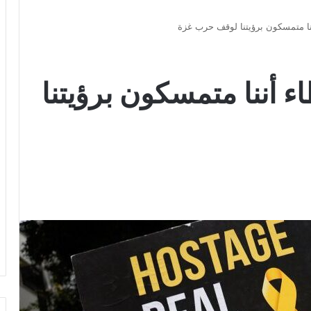
نا متمسكون برؤيتنا لوقف حرب غزة
ء أننا متمسكون برؤيتنا