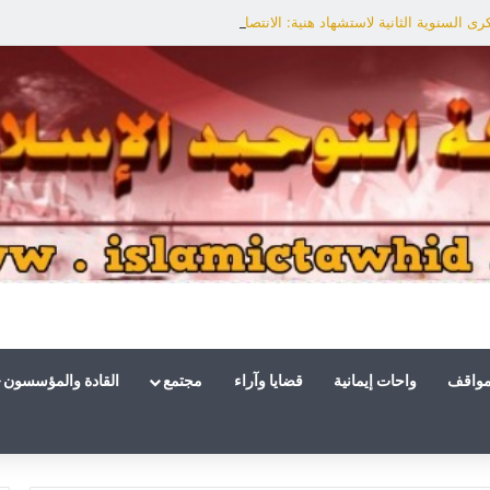
ى السنوية الثانية لاستشهاد هنية: الانتصار لفلسطين أقرب
مواقف
واحات إيمانية
قضايا وآراء
مجتمع
القادة والمؤسسون