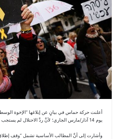
أعلنت حركة حماس في بيانٍ عن إبلاغها “الإخوة الوسطاء ق
يوم 14 آذار/مارس الجاري؛ لأنَّ ردَّ الاحتلال لم يستجب لأيٍّ من المطالب الأساسية لشعبنا ومقاومتنا”.
وأشارت إلى أنَّ المطالب الأساسية تشمل “وقف إطلاق ا