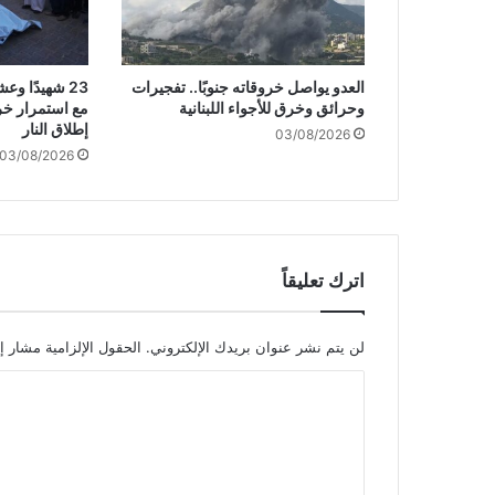
ح
و
ل
العدو يواصل خروقاته جنوبًا.. تفجيرات
23 شهيدًا 
ا
وحرائق وخرق للأجواء اللبنانية
مع استمرار خر
ل
إطلاق النار
03/08/2026
و
03/08/2026
ق
ف
ا
ل
ف
و
اترك تعليقاً
ر
ي
ل
لن يتم نشر عنوان بريدك الإلكتروني.
الحقول الإلزامية مشار إل
إ
ا
ط
ل
ل
ا
ت
ق
ا
ع