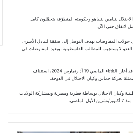
حتلال بنيامين نتنياهو وحكومته المتطرّفة يتحمَّلون كامل
ل لاتفاق حتى الآن.
 خلال جولات المفاوضات بهدف التوصل إلى صفقة لتبادل الأسرى
د العدو لا يستجيب للمطالب الفلسطينية، ويعيد المفاوضات في
وكان المتحدث باسم الخارجية القطرية ماجد الأنصاري قد أعلن الثلاثاء الماضي 19 آذار/مارس 2024، استئناف
ُمثلة بحركة حماس وكيان الاحتلال في الدوحة.
نية وكيان الاحتلال بوساطة قطرية ومصرية وبمشاركة الولايات
لماضي.