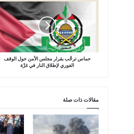
ح
م
ا
س
ت
ر
حَّ
ب
ب
ق
حماس ترحَّب بقرار مجلس الأمن حول الوقف
ر
الفوري لإطلاق النار في غزّة
ا
ر
م
ج
ل
مقالات ذات صلة
س
ا
ل
أ
م
ن