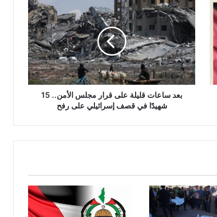
ب
ع
د
س
ا
ع
ا
ت
ق
ل
بعد ساعات قليلة على قرار مجلس الأمن.. 15
ي
شهيدًا في قصف إسرائيلي على رفح
ل
ة
ع
ل
ى
ق
ر
ا
ر
م
ج