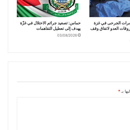
ل
س
ا
وعشرات الجرحى في غزة
حماس: تصعيد جرائم الاحتلال في غزّة
ل
وقات العدو لاتفاق وقف
يهدف إلى تعطيل التفاهمات
أ
03/08/2026
م
ن
.
.
1
5
ش
ه
ي
دً
يها بـ
*
ا
ف
ي
ق
ص
ف