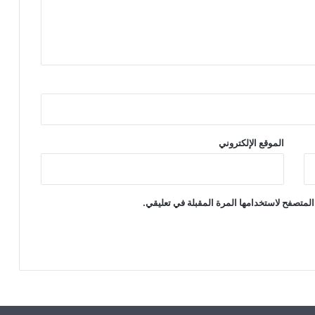
إ
س
ر
ا
ئ
ي
ل
ي
ع
ل
الموقع الإلكتروني
ى
ر
ف
ح
المتصفح لاستخدامها المرة المقبلة في تعليقي.