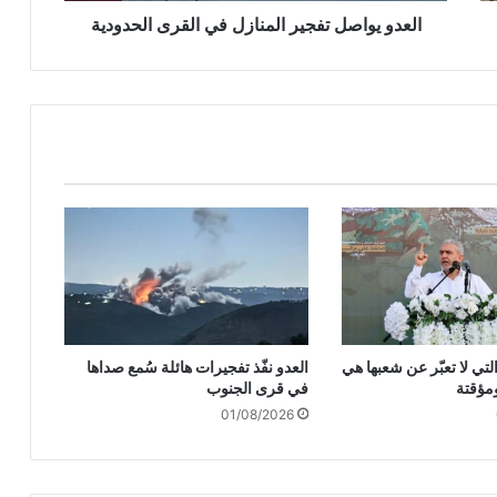
ل
العدو يواصل تفجير المنازل في القرى الحدودية
ت
ف
ج
ي
ر
ا
ل
م
ن
ا
ز
ل
ف
ي
لتي لا تعبّر عن شعبها هي
العدو نفّذ تفجيرات هائلة سُمع صداها
ا
مؤقتة
في قرى الجنوب
ل
01/08/2026
ق
ر
ى
ا