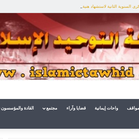
ى السنوية الثانية لاستشهاد هنية: الانتصار لفلسطين أقرب
مواقف
واحات إيمانية
قضايا وآراء
مجتمع
القادة والمؤسسون