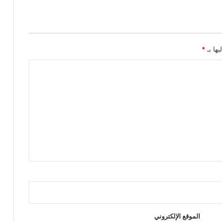
ل
ح
د
و
د
يها بـ
*
ي
ة
الموقع الإلكتروني