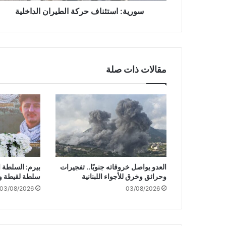
ئ
سورية: استئناف حركة الطيران الداخلية
ن
ا
ف
ح
ر
مقالات ذات صلة
ك
ة
ا
ل
ط
ي
ر
ا
ن
العدو يواصل خروقاته جنوبًا.. تفجيرات
بيرم: السلطة ا
ا
وحرائق وخرق للأجواء اللبنانية
سلطة لقيطة و
ل
03/08/2026
03/08/2026
د
ا
خ
ل