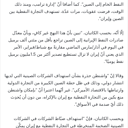
النفط الخام إلى الصين”. كما أضافا أنّ “إدارة ترامب، ومنذ ذلك
الوقت، فرضت عقوبات، مرات عدّة، تستهدف التجارة النفطية بين
الصين وإيران”.
إلّا أنّه، بحسب الكاتبان، “تبين بأنّ هذا النهج غير كافٍ، وبأنّ معدّل
صادرات النفط الإيرانية إلى الصين تراجع بأقل من مئتي ألف برميل
في اليوم في آذار/مارس الماضي مقارنةً مع شباط/فبراير، الأمر
الذي يعني أنّ إيران لا تزال تستطيع تصدير أكثر من 1.5مليون برميل
نفط يوميًا”.
وقالا إنّ “واشنطن حذرة بشأن استهداف الشركات الصينية التي لديها
انتشار دولي، وذلك في ظل حصّة الصين الكبيرة من التجارة الدولية
وارتباطها بالاقتصاد الأميركي”. غير أنّهما اعتبرا أنّ “بإمكان واشنطن
منع بكين من التجارة النفطية مع إيران بالإكراه، من دون أن يُحدِث
ذلك أيّ صدمة في الأسواق”.
وبحسب الكاتبان، فإنّ “استهداف ضبّاط الشركات في الشركات
الصينية الضخمة المنخرطة في التجارة النفطية مع إيران يمكّن