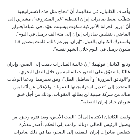
وأضاف الكاتبان، في مقالهما، أنّ “نجاح مثل هذه الاستراتيجية
يتطلّب ضبط صادرات إيران النفطية “غير المشروعة”، مشيرين إلى
أنّ “وزير الخزانة الأميركية سكوت بيسينت تعهّد، في شباط/فبراير
الماضي، بتقليص صادرات إيران إلى مئة ألف برميل في اليوم”.
واستدرك الكاتبان بالقول: “إيران، وبرغم ذلك، قامت بتصدير 1.6
مليون برميل في اليوم خلال الشهر نفسه”.
وتابع الكاتبان قولهما: “إنّ غالبية الصادرات ذهبت إلى الصين، وإيران
غالبًا ما تتفوّق على العقوبات القائمة من خلال النقل البحري،
و”الوثائق المزورة” و”أساطيل الظل”، وفق تعبيرهما. ودعيا الولايات
المتحدة إلى “تعديل استراتيجيتها للعقوبات والإعلان عن أنّه ليس
هناك من شركة صينية لن يطالها العقوبات، وذلك من أجل خنق
شريان حياة إيران النفطية”.
ولفت الكاتبان الانتباه إلى أنّ “البيت الأبيض، وبعد فترة وجيزة من
وصول الرئيس الحالي دونالد ترامب إلى الحكم، أصدر مذكّرة
بتقليص صادرات إيران النفطية إلى الصفر، بما في ذلك صادرات