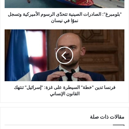
غ
"
:
"بلومبرغ": الصادرات الصينية تتحدّى الرسوم الأميركية وتسجل
ا
نموًا في نيسان
ل
ص
ف
ا
ر
د
ن
ر
س
ا
ا
ت
ت
ا
د
ل
ي
ص
ن
ي
"
فرنسا تدين "خطة" السيطرة على غزة: "إسرائيل" تنتهك
ن
خ
القانون الإنساني
ي
ط
ة
ة
ت
"
مقالات ذات صلة
ت
ا
ح
ل
دّ
س