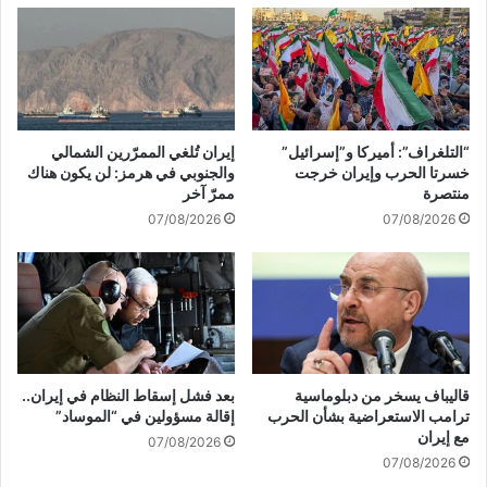
ى
ي
ا
ط
ل
ر
ر
ة
س
ع
و
ل
“التلغراف”: أميركا و”إسرائيل”
إيران تُلغي الممرّرين الشمالي
م
ى
خسرتا الحرب وإيران خرجت
والجنوبي في هرمز: لن يكون هناك
ا
غ
منتصرة
ممرّ آخر
ل
ز
07/08/2026
07/08/2026
أ
ة
م
:
ي
"
ر
إ
ك
س
ي
ر
ة
ا
و
ئ
قاليباف يسخر من دبلوماسية
بعد فشل إسقاط النظام في إيران..
ت
ي
ترامب الاستعراضية بشأن الحرب
إقالة مسؤولين في “الموساد”
س
ل
مع إيران
07/08/2026
ج
"
07/08/2026
ل
ت