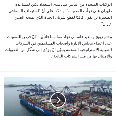
الولايات المتحدة من التأثير على مدى استعداد بكين لمساعدة
طهران على تجنُّب العقوبات”. وشدّدا على أنّ “استهداف المصافي
الصغيرة لن يكون كافيًا لقطع شريان الحياة الذي تمنحه الصين
لإيران”.
وختم زويج وسعيد قاسمي نجاد مقالهما قائلَيْن: “إنّ فرض العقوبات
على أعضاء مجلس الإدارة وأصحاب المساهمين في الشركات
الصينية الاستراتيجية الضخمة يمكِن أنْ يؤدّي إلى شلّال من العقوبات
والامتثال بها من قِبَل الشركات التابعة”.
"
ب
ل
و
م
ب
ر