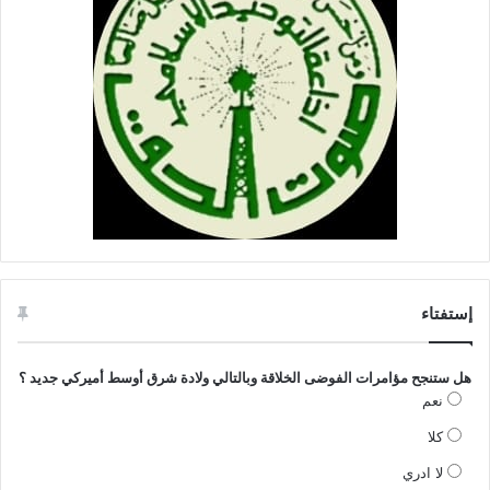
إستفتاء
هل ستنجح مؤامرات الفوضى الخلاقة وبالتالي ولادة شرق أوسط أميركي جديد ؟
نعم
كلا
لا ادري