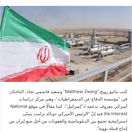
كتب ماثيو زويج “Matthew Zweig” وسعيد قاسمي نجاد، الباحثان
في “مؤسسة الدفاع عن الديمقراطيات”، وهي مركز دراسات
أميركي معروف بدعمه لـ”إسرائيل”، كتبا مقالًا في موقع National
Interest قالا فيه إنّ “الرئيس الأميركي دونالد ترامب يتبنّى
استراتيجية تجمع بين الدبلوماسية والعقوبات من أجل منع إيران من
إنتاج قنبلة نووية”.