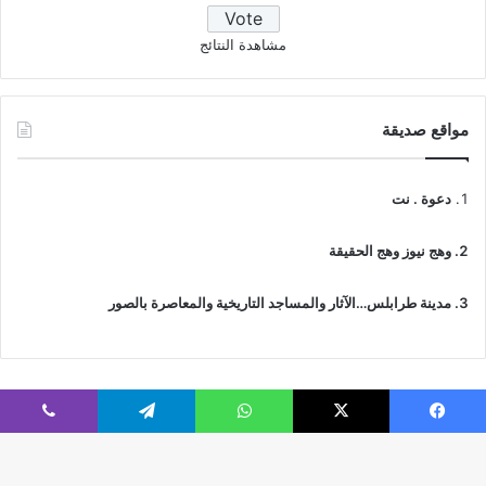
مشاهدة النتائج
مواقع صديقة
دعوة . نت
وهج نيوز وهج الحقيقة
مدينة طرابلس…الآثار والمساجد التاريخية والمعاصرة بالصور
فيسبوك
‫X
واتساب
تيلقرام
ڤايبر
© جميع الحقوق محفوظة 2026 | IslamicTawhid
Webs2Host تم تصميمه من قِبل