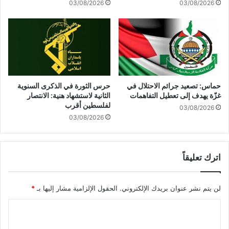
03/08/2026
03/08/2026
ى
ط
ر
ي
ق
ا
ل
ق
حماس: تصعيد جرائم الاحتلال في
حرس الثورة في الذكرى السنوية
د
غزّة يهدف إلى تعطيل التفاهمات
الثانية لاستشهاد هنية: الانتصار
س
لفلسطين أقرب
03/08/2026
ف
03/08/2026
ي
ب
ي
اترك تعليقاً
ر
و
ت
لن يتم نشر عنوان بريدك الإلكتروني.
الحقول الإلزامية مشار إليها بـ
*
ا
ل