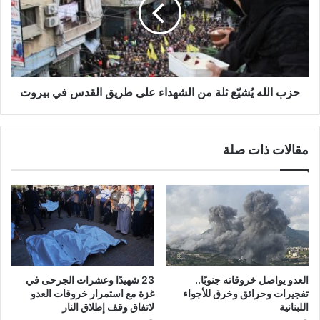
ا
و
ل
ل
ل
ة
ه
ت
يُ
ح
ش
ر
يّ
حزب الله يُشيّع ثلة من الشهداء على طريق القدس في بيروت
ي
ع
ر
ث
ج
ل
مقالات ذات صلة
ن
ة
د
م
ي
ن
إٍ
ا
س
ل
ر
ش
ا
ه
ئ
د
ي
ا
العدو يواصل خروقاته جنوبًا..
23 شهيدًا وعشرات الجرحى في
ل
ء
تفجيرات وحرائق وخرق للأجواء
غزة مع استمرار خروقات العدو
ي
ع
اللبنانية
لاتفاق وقف إطلاق النار
ل