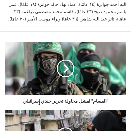
الله أحمد جوابرة (١٤ عامًا)، عماد نهاد خالد جوابرة (١٨ عامًا)، عمر
باسم محمود صبح (٢٣ عامًا)، قاسم محمد مصطفى دراغمة (٣٣
عامًا)، ثائر عبد الله شاهين (٣٦ عامًا) وبراء موسى الأمير (٣٠ عامًا).
"
ا
ل
ق
س
ا
م
"
تُ
ف
"القسام" تُفشل محاولة تحرير جندي إٍسرائيلي
ش
ل
ح
م
ز
ح
ب
ا