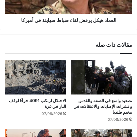
ه
ع
ي
ت
ك
د
ل
العماد هيكل يرفض لقاء ضباط صهاينة في أميركا
ا
ي
ء
ر
ا
ف
مقالات ذات صلة
ت
ض
ه
ل
ع
ق
ل
ا
ى
ء
ا
ض
ل
ب
ج
ا
ن
ط
تصعيد واسع في الضفة والقدس
الاحتلال ارتكب 4091 خرقًا لوقف
و
ص
وعشرات الإصابات والاعتقالات في
النار في غزة
ب
ه
مخيم قلنديا
07/08/2026
ت
ا
07/08/2026
ز
ي
ا
ن
م
ة