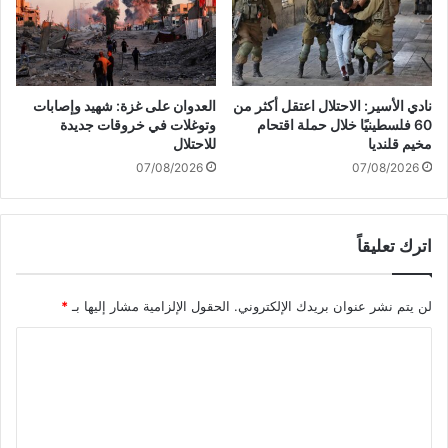
نً
ف
ا
ي
م
أ
ع
م
ز
ي
نادي الأسير: الاحتلال اعتقل أكثر من
العدوان على غزة: شهيد وإصابات
ي
ر
60 فلسطينيًا خلال حملة اقتحام
وتوغلات في خروقات جديدة
ا
ك
مخيم قلنديا
للاحتلال
ر
ا
07/08/2026
07/08/2026
ة
ب
ا
اترك تعليقاً
ب
ا
ا
لن يتم نشر عنوان بريدك الإلكتروني.
الحقول الإلزامية مشار إليها بـ
*
ل
ف
ا
ا
ت
ل
ي
ت
ك
ع
ا