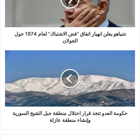
ا
ه
و
ي
ع
نتنياهو ‌‏يعلن انهيار اتفاق "فض الاشتباك" لعام 1974 حول
ل
الجولان
ن
ا
ح
ن
ك
ه
و
ي
م
ا
ة
ر
ا
ا
ل
ت
ع
ف
د
ا
و
حكومة العدو تتخذ قرار احتلال منطقة جبل الشيخ السورية
ق
ت
وإنشاء منطقة عازلة
"
ت
ف
خ
ض
ذ