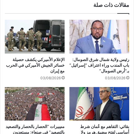
مقالات ذات صلة
ا
ق
ل
ر
ا
ا
ش
ر
ت
ا
ب
ح
ا
ت
ك
ل
"
ا
رئيس ولاية شمال شرق الصومال:
الإعلام الأميركي يكشف حصيلة
ل
ل
باب المندب وراء اعتراف “إسرائيل”
خسائر الجيش الأميركي في الحرب
ع
م
بـ”أرض الصومال”
مع إيران
ا
ن
03/08/2026
03/08/2026
م
ط
1
ق
9
ة
7
ج
4
ب
ح
ل
و
ا
ل
ل
بقائي: التفاهم مع عُمان شرط
مسِيرات “الحصار بالحصار والتصعيد
ا
ش
أساسي لفتح مضيق هرمز ولا
بالتصعيد” في صنعاء: مستعدون