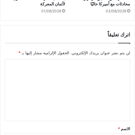
ل
ي
محادثات مع أميركا حاليًا
لأثمان المعركة
ج
خ
01/08/2026
03/08/2026
و
ا
ل
ل
ا
س
ن
اترك تعليقاً
و
ر
ي
لن يتم نشر عنوان بريدك الإلكتروني.
الحقول الإلزامية مشار إليها بـ
*
ة
و
ا
إ
ن
ل
ش
ت
ا
ع
ء
م
ل
ن
ي
ط
ق
ق
ة
*
الاسم
*
ع