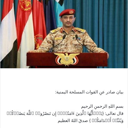
بيان صادر عنِ القوات المسلحة اليمنية:
بسمِ اللهِ الرحمنِ الرحيم
قال تعالى: {یَـٰۤأَیُّهَا ٱلَّذِینَ ءَامَنُوۤا۟ إِن تَنصُرُوا۟ ٱللَّهَ یَنصُرۡكُمۡ
وَیُثَبِّتۡ أَقۡدَامَكُمۡ } صدقَ اللهُ العظيم