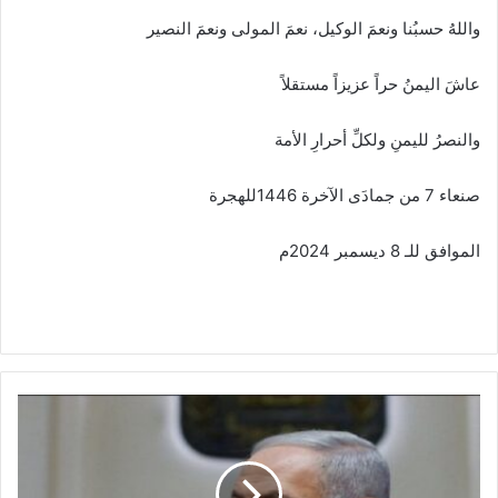
واللهُ حسبُنا ونعمَ الوكيل، نعمَ المولى ونعمَ النصير
عاشَ اليمنُ حراً عزيزاً مستقلاً
والنصرُ لليمنِ ولكلِّ أحرارِ الأمة
صنعاء 7 من جمادَى الآخرة 1446للهجرة
الموافق للـ 8 ديسمبر 2024م
ن
ت
ن
ي