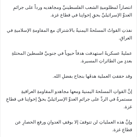
انتصاراً لمظلوميةِ الشعب الفلسطينيِّ ومجاهديه ورداً على جرائمِ
العدوِّ الإسرائيليِّ بحقِ إخوانِنا في قطاع غزة.
نفذتِ القواتُ المسلحةُ اليمنيةُ بالاشتراكِ مع المقاومةِ الإسلاميةِ في
العراقِ.
عمليةً عسكريةً استهدفت هدفاً حيوياً في جنوبيَّ فلسطينَ المحتلةِ
بعددٍ من الطائراتِ المسيرة.
وقد حققتِ العملية هدفَها بنجاح بفضلِ الله.
إنَّ القواتِ المسلحةَ اليمنيةَ ومعها مجاهدو المقاومةِ العراقيةِ
مستمرةٌ في الردِّ على جرائمِ العدوِّ الإسرائيليِّ بحقِّ إخوانِنا في قطاعِ
غزة.
وإنَّ هذه العملياتِ لن تتوقفَ إلا بوقفِ العدوانِ ورفعِ الحصارِ عن
قطاعِ غزة.