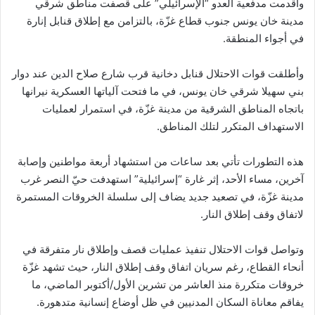
وأقدمت مدفعية العدو “الإسرائيلي” على قصفت مناطق شرقي
مدينة خان يونس جنوب قطاع غزّة، بالتزامن مع إطلاق قنابل إنارة
في أجواء المنطقة.
وأطلقت قوات الاحتلال قنابل دخانية قرب شارع صلاح الدين عند دوار
بني سهيلا شرقي خان يونس، في ما فتحت آلياتها العسكرية نيرانها
باتجاه المناطق الشرقية من مدينة غزّة، في استمرار لعمليات
الاستهداف المتكرر لتلك المناطق.
هذه التطورات تأتي بعد ساعات من استشهاد أربعة مواطنين وإصابة
آخرين، مساء الأحد، إثر غارة “إسرائيلية” استهدفت حيّ النصر غرب
مدينة غزّة، في تصعيد جديد يضاف إلى سلسلة الخروقات المستمرة
لاتفاق وقف إطلاق النار.
وتواصل قوات الاحتلال تنفيذ عمليات قصف وإطلاق نار متفرقة في
أنحاء القطاع، رغم سريان اتفاق وقف إطلاق النار، حيث تشهد غزّة
خروقات متكررة منذ العاشر من تشرين الأول/أكتوبر الماضي، ما
يفاقم معاناة السكان المدنيين في ظل أوضاع إنسانية متدهورة.