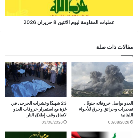
"
ا
ك
ل
و
م
خ
ق
عمليات المقاومة ليوم الاثنين 8 حزيران 2026
ا
ا
ف
و
ي
م
مقالات ذات صلة
ا
ة
ئ
ل
ي
ي
ر
و
"
م
ا
ا
ل
ل
ب
ا
ط
ث
العدو يواصل خروقاته جنوبًا..
23 شهيدًا وعشرات الجرحى في
و
ن
تفجيرات وحرائق وخرق للأجواء
غزة مع استمرار خروقات العدو
ل
ي
اللبنانية
لاتفاق وقف إطلاق النار
ي
ن
03/08/2026
03/08/2026
ة
8
:
ح
ل