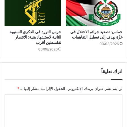
ز
ت
ي
ص
ر
ع
ا
ي
ن
د
2
حماس: تصعيد جرائم الاحتلال في
حرس الثورة في الذكرى السنوية
ا
0
غزّة يهدف إلى تعطيل التفاهمات
الثانية لاستشهاد هنية: الانتصار
ل
2
لفلسطين أقرب
03/08/2026
ع
6
03/08/2026
م
ل
ي
اترك تعليقاً
ا
ت
ض
لن يتم نشر عنوان بريدك الإلكتروني.
الحقول الإلزامية مشار إليها بـ
*
د
ا
ا
ل
ا
ل
ح
ت
ت
ع
ل