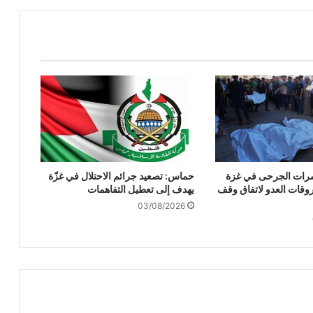
ا
ف
ا
ل
و
ح
د
ا
ت
ا
ل
س
وعشرات الجرحى في غزة
حماس: تصعيد جرائم الاحتلال في غزّة
ك
وقات العدو لاتفاق وقف
يهدف إلى تعطيل التفاهمات
ن
03/08/2026
ي
ة
ف
ي
غ
ز
ة