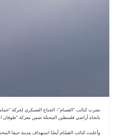
نشرت كتائب “القسام”- الجناج العسكري لحركة “حماس
باتجاه أراضي فلسطين المحتلة ضمن معركة “طوفان ال
وأعلنت كتائب القسّام أيضًا استهداف مدينة حيفا المحتلة ب