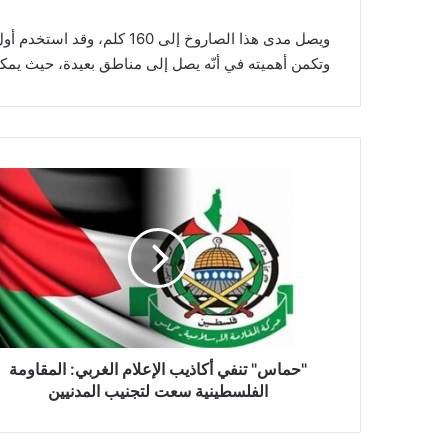
وتكمن أهميته في أنّه يصل إلى مناطق بعيدة، حيث يمكن
"
ح
م
ا
س
"
ت
ن
ف
ي
"حماس" تنفي أكاذيب الإعلام الغربي: المقاومة
أ
الفلسطينية سعت لتجنيب المدنيين
ك
ا