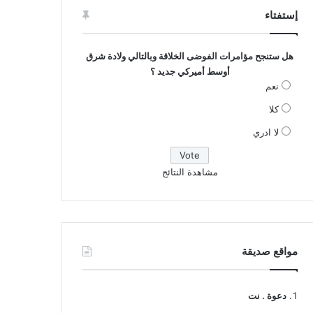
إستفتاء
هل ستنجح مؤامرات الفوضى الخلاقة وبالتالي ولادة شرق
أوسط أميركي جديد ؟
نعم
كلا
لا ادري
مشاهدة النتائج
مواقع صديقة
دعوة . نت