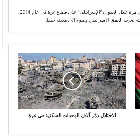
ويصل مدى هذا الصاروخ إلى 160 كلم، وقد استخدم أول مرة خلال العدوان “الإسرائيلي” على قطاع غزة في عام 2014،
ه ضرب العمق الإسرائيلي وصولاً إلى مدينة حيفا.
ا
ل
ا
ح
ت
ل
ا
ل
د
مّ
الاحتلال دمّر آلاف الوحدات السكنية في غزة
ر
آ
ل