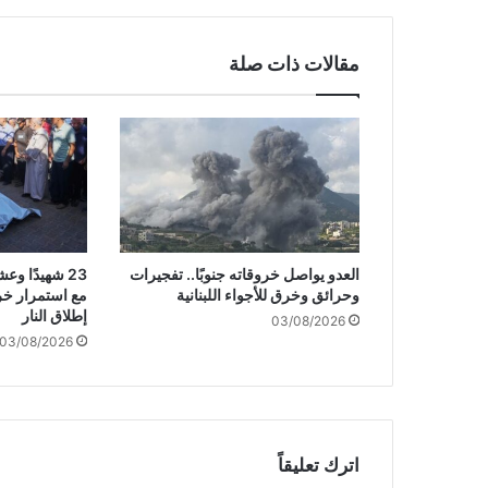
ذ
ي
ب
مقالات ذات صلة
ا
ل
إ
ع
ل
ا
م
ا
ل
العدو يواصل خروقاته جنوبًا.. تفجيرات
23 شهيدًا 
غ
وحرائق وخرق للأجواء اللبنانية
مع استمرار خر
ر
إطلاق النار
03/08/2026
ب
03/08/2026
ي
:
ا
ل
م
ق
اترك تعليقاً
ا