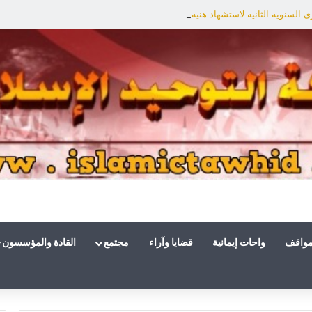
السنوية الثانية لاستشهاد هنية: الانتصار لفلسطين أقرب
مواقف
واحات إيمانية
قضايا وآراء
مجتمع
القادة والمؤسسون