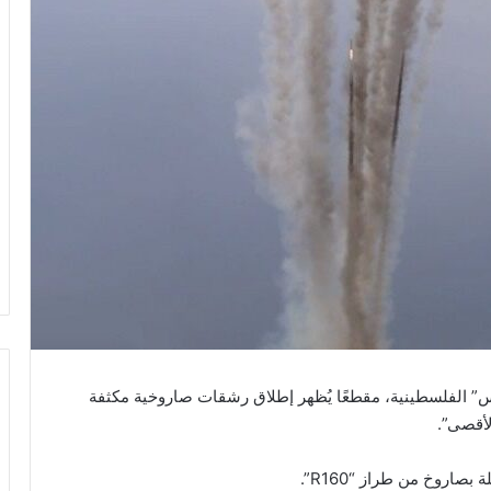
” الفلسطينية، مقطعًا يُظهر إطلاق رشقات صاروخية مكثفة
أقصى”.
صاروخ من طراز “R160”.