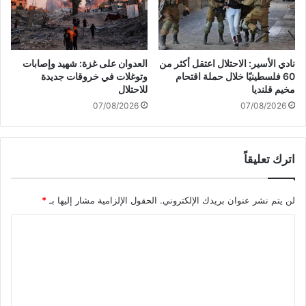
أ
ا
ز
ن
م
ا
ة
ل
ع
نادي الأسير: الاحتلال اعتقل أكثر من
العدوان على غزة: شهيد وإصابات
ص
ط
60 فلسطينيًا خلال حملة اقتحام
وتوغلات في خروقات جديدة
ه
ش
مخيم قلنديا
للاحتلال
ي
ك
07/08/2026
07/08/2026
و
ب
ن
ي
ي
ر
ع
اترك تعليقاً
ة
ل
ف
ى
ي
لن يتم نشر عنوان بريدك الإلكتروني.
الحقول الإلزامية مشار إليها بـ
*
غ
ا
ز
ل
ا
ة
م
د
ل
ي
ت
ن
ع
ة