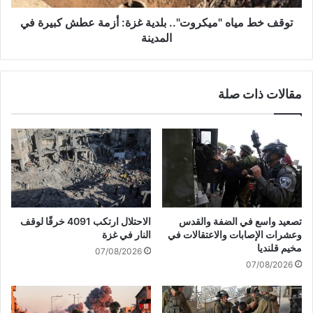
ي
ا
م
ه
توقف خط مياه "ميكروت".. بلدية غزة: أزمة عطش كبيرة في
خ
"
المدينة
ي
م
م
ي
ا
ك
مقالات ذات صلة
ت
ر
ا
و
ل
ت
ش
"
م
.
ا
.
ل
ب
ر
ل
ف
د
تصعيد واسع في الضفة والقدس
الاحتلال ارتكب 4091 خرقًا لوقف
ضً
ي
وعشرات الإصابات والاعتقالات في
النار في غزة
ا
ة
مخيم قلنديا
07/08/2026
ل
غ
07/08/2026
ل
ز
ع
ة
د
:
و