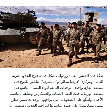
تفقَّدَ قائد الجيش العماد رودولف هيكل قيادة فوج الحدود البرية
الثاني، ومركزَي “قزحيا بيطار” و”المشرفة” التابعَين للفوج في
منطقة القاع، وإحدى الوحدات التابعة للواء المشاة التاسع في
منطقة الهرمل، حيث التقى الضباط والعسكريين وهنأهم بمناسبة
الأعياد، واطّلع على الصعوبات التي تواجهها الوحدات ضمن قطاع
مسؤوليتها، مثنيًا على جهود عناصرها لمراقبة الحدود وضبطها، ما