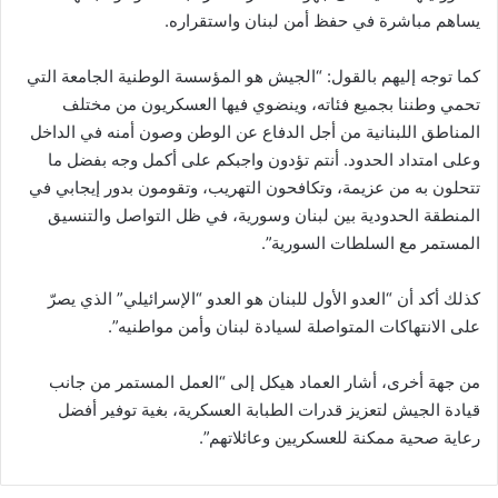
يساهم مباشرة في حفظ أمن لبنان واستقراره.
كما توجه إليهم بالقول: “الجيش هو المؤسسة الوطنية الجامعة التي
تحمي وطننا بجميع فئاته، وينضوي فيها العسكريون من مختلف
المناطق اللبنانية من أجل الدفاع عن الوطن وصون أمنه في الداخل
وعلى امتداد الحدود. أنتم تؤدون واجبكم على أكمل وجه بفضل ما
تتحلون به من عزيمة، وتكافحون التهريب، وتقومون بدور إيجابي في
المنطقة الحدودية بين لبنان وسورية، في ظل التواصل والتنسيق
المستمر مع السلطات السورية”.
كذلك أكد أن “العدو الأول للبنان هو العدو “الإسرائيلي” الذي يصرّ
على الانتهاكات المتواصلة لسيادة لبنان وأمن مواطنيه”.
من جهة أخرى، أشار العماد هيكل إلى “العمل المستمر من جانب
قيادة الجيش لتعزيز قدرات الطبابة العسكرية، بغية توفير أفضل
رعاية صحية ممكنة للعسكريين وعائلاتهم”.