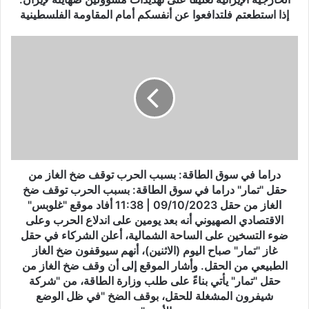
إ
إذا استطعتم فلتدافعوا عن أنفسكم أمام المقاومة الفلسطينية
ي
ر
د
ا
ر
ن
ا
ي
م
ة
ا
ت
ف
ع
ي
ل
س
ي
و
قً
ق
دراما في سوق الطاقة: بسبب الحرب توقف ضخ الغاز من
ا
ا
حقل "تمار" دراما في سوق الطاقة: بسبب الحرب توقف ضخ
ع
ل
الغاز من حقل 09/10/2023 | 11:38 أفاد موقع "غلوبس"
ل
ط
الاقتصادي الصهيوني أنه بعد يومين على اندلاع الحرب وعلى
ى
ا
ضوء التسخين على الساحة الشمالية، أعلن الشركاء في حقل
ت
ق
غاز "تمار" صباح اليوم (الاثنين)، أنهم سيوقفون ضخ الغاز
ه
ة
الطبيعي من الحقل. وأشار الموقع إلى أن وقف ضخ الغاز من
د
:
حقل "تمار" يأتي بناءً على طلب وزارة الطاقة، من "شركة
ي
ب
شيفرون المشغلة للحقل، بوقف الضخ "في ظل الوضع
د
س