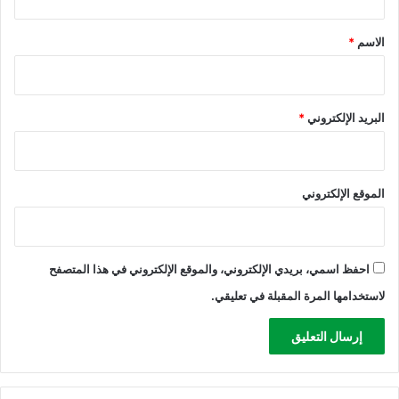
ق
أ
ق
ن
*
ة
الاسم
*
ف
:
س
ب
ك
س
م
ب
البريد الإلكتروني
*
أ
ب
م
ا
ا
ل
م
ح
الموقع الإلكتروني
ا
ر
ل
ب
م
ت
ق
و
احفظ اسمي، بريدي الإلكتروني، والموقع الإلكتروني في هذا المتصفح
ا
ق
لاستخدامها المرة المقبلة في تعليقي.
و
ف
م
ض
ة
خ
ا
ا
ل
ل
ف
غ