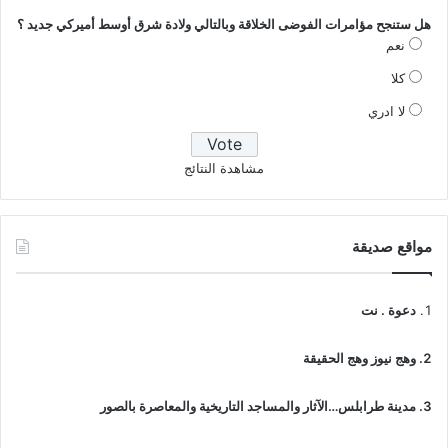
3
هل ستنجح مؤامرات الفوضى الخلاقة وبالتالي ولادة شرق أوسط أميركي جديد ؟
8
نعم
أ
ف
كلا
ا
لا ادري
د
م
و
مشاهدة النتائج
ق
ع
"
غ
مواقع صديقة
ل
و
ب
دعوة . نت
س
"
وهج نيوز وهج الحقيقة
ا
ل
ا
مدينة طرابلس…الآثار والمساجد التاريخية والمعاصرة بالصور
ق
ت