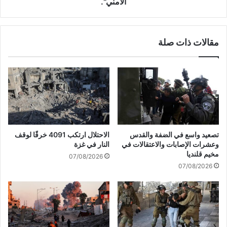
الأمني".
ا
ب
ت
ب
م
ا
س
ل
مقالات ذات صلة
ؤ
ح
و
ر
ل
ب
ي
ت
ن
و
ص
ق
ه
ف
ا
ض
ي
تصعيد واسع في الضفة والقدس
الاحتلال ارتكب 4091 خرقًا لوقف
خ
وعشرات الإصابات والاعتقالات في
النار في غزة
ن
ا
مخيم قلنديا
ة
ل
07/08/2026
ل
07/08/2026
غ
إ
ا
ي
ز
ر
م
ا
ن
ن
ح