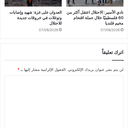
:
ق
إ
ل
نادي الأسير: الاحتلال اعتقل أكثر من
العدوان على غزة: شهيد وإصابات
ذ
"
60 فلسطينيًا خلال حملة اقتحام
وتوغلات في خروقات جديدة
ا
ت
مخيم قلنديا
للاحتلال
ا
م
07/08/2026
07/08/2026
س
ا
ت
ر
ط
"
ع
د
اترك تعليقاً
ت
ر
م
ا
ف
م
لن يتم نشر عنوان بريدك الإلكتروني.
الحقول الإلزامية مشار إليها بـ
*
ل
ا
ت
ا
ف
د
ي
ل
ا
س
ت
ف
و
ع
ق
ع
و
ا
ل
ا
ل
ع
ط
ي
ن
ا