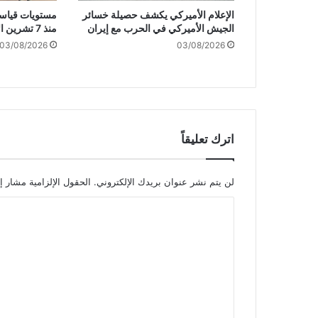
ي
الإعلام الأميركي يكشف حصيلة خسائر
مستويات قياسي
ة
الجيش الأميركي في الحرب مع إيران
منذ 7 تشرين الأول/ أكتوبر
"
03/08/2026
03/08/2026
إ
س
ر
ا
ئ
ي
ل
اترك تعليقاً
ي
ة
"
لن يتم نشر عنوان بريدك الإلكتروني.
الحقول الإلزامية مشار إل
ف
ا
ي
ل
م
ت
ث
ل
ع
ث
ل
ا
ي
ل