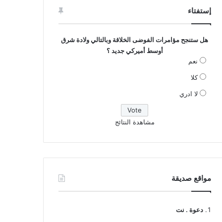
إستفتاء
هل ستنجح مؤامرات الفوضى الخلاقة وبالتالي ولادة شرق
أوسط أميركي جديد ؟
نعم
كلا
لا ادري
مشاهدة النتائج
مواقع صديقة
دعوة . نت