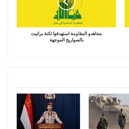
د
و
ا
ل
م
مجاهدو ‏المقاومة استهدفوا ثكنة برانيت
ق
بالصواريخ الموجهة
ا
و
م
ة
ا
س
ت
ه
د
ف
و
ا
ث
ك