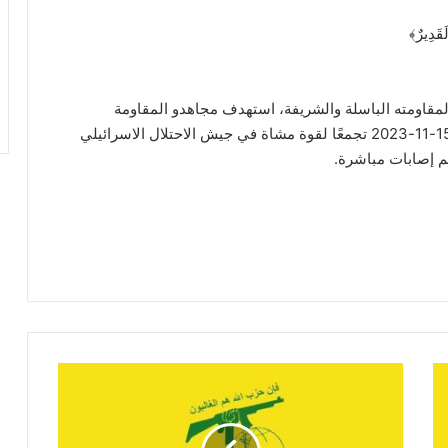
َقَدِيرٌ﴾‏
لمقاومته الباسلة والشريفة، استهدف مجاهدو ‏المقاومة
الإسلامية عند الساعة 04:10 من بعد ظهر يوم الأربعاء 15-11-2023 تجمعًا لقوة مشاة في جيش الاحتلال الاسرائيلي
 إصابات مباشرة. ‏
م
ج
ا
ه