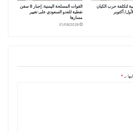
ن
ة لتكلفة حرب الكيان
القوات المسلحة اليمنية: إجبار 8 سفن
ة
نفطية للعدو السعودي على تغيير
ب
مسارها
ر
01/08/2026
ا
ن
ي
ت
ب
ا
ل
ص
و
يها بـ
*
ا
ر
ي
خ
ا
ل
م
و
ج