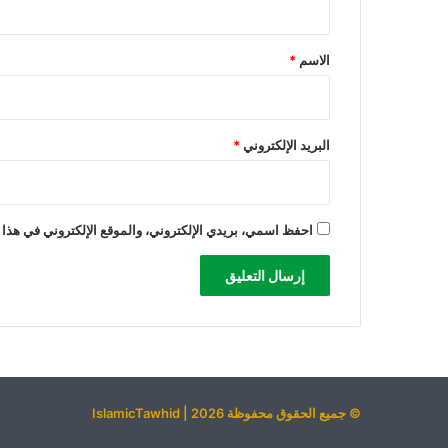
ط
ق
ي
*
ح
الاسم
*
ا
ت
ب
ا
البريد الإلكتروني
*
ل
ص
و
ا
احفظ اسمي، بريدي الإلكتروني، والموقع الإلكتروني في هذا 
ر
ي
خ
ا
ل
م
و
ج
© جميع الحقوق محفوظة 2026 | IslamicTawhid
ه
ة