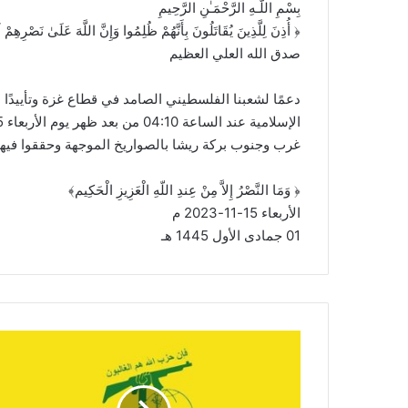
بِسْمِ اللَّـهِ الرَّحْمَـٰنِ الرَّحِيمِ
‏﴿ أُذِنَ لِلَّذِينَ يُقَاتَلُونَ بِأَنَّهُمْ ظُلِمُوا وَإِنَّ اللَّهَ عَلَىٰ نَصْرِهِمْ ل
صدق الله العلي العظيم
دعمًا لشعبنا الفلسطيني الصامد في قطاع غزة وتأييدًا 
غرب وجنوب بركة ريشا بالصواريخ الموجهة وحققوا فيهم
‏﴿‌‎ ‎وَمَا النَّصْرُ إِلاَّ مِنْ عِندِ اللّهِ الْعَزِيزِ الْحَكِيم﴾‏
الأربعاء 15-11-2023 م ‌‎ ‎
م
ج
ا
ه