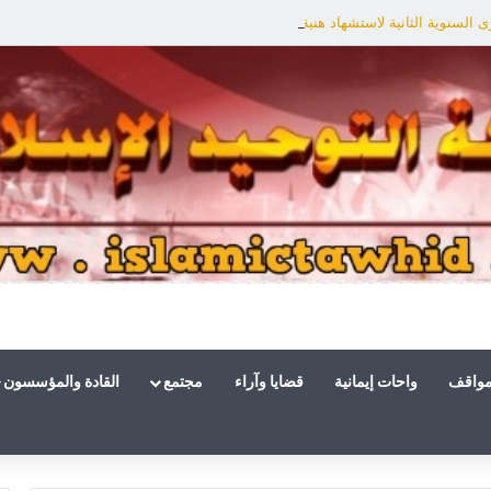
السنوية الثانية لاستشهاد هنية: الانتصار لفلسطين أقرب
مواقف
واحات إيمانية
قضايا وآراء
مجتمع
القادة والمؤسسون