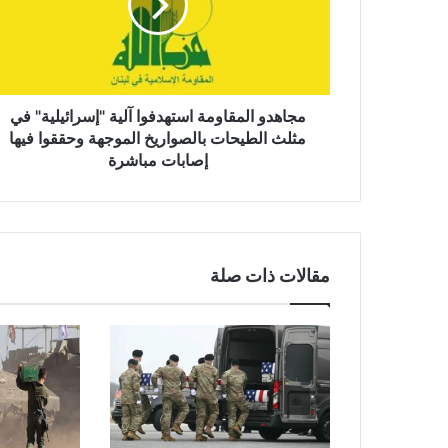
د
و
ا
ل
م
مجاهدو ‌‏المقاومة استهدفوا آلية "إسرائيلية" في
ق
‏مثلث الطيحات بالصواريخ الموجهة وحققوا فيها
ا
إصابات مباشرة
و
م
ة
ا
س
مقالات ذات صلة
ت
ه
د
ف
و
ا
آ
ل