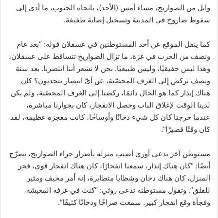
وابل من الصواريخ، مساء أمس (الأحد)، باتجاه الجنوب، ما أدى إلى
سقوط صاروخ في المدينة وتسجيل إصابة طفيفة.
كما ينقل الموقع عن أحد المستوطنين في عسقلان قوله: “بعد عام
ونصف من الحرب في غزة، ما تزال الصواريخ تتساقط على عسقلان،
وهذا ليس حقيقيًا، وليس طبيعيًا. نحن لا نشعر أننا انتصرنا. بعد سنة
ونصف نركض إلى الغرف المحصّنة، عن أيّ انتصار يتحدثون؟ كان
هناك إنذار كما هو الحال دائمًا، ركضنا إلى الغرف المحصّنة، ولم يكن
لدينا الوقت لإغلاق الباب وحصل الانفجار، كان بجوارنا مباشرة،
عندما خرجنا كان كل شيء دخانًا وأوساخًا، كانت معجزة عظيمة، لقد
كان وقتًا قصيرًا”.
مستوطن آخر يدعى أوري أصيب منزله بأضرار جراء الصواريخ، يصرّح
أيضًا: “كان هناك إنذار، سمعنا انفجارًا، كان هناك انفجار قوي، فجر
المنزل، كان هناك دخان وشظايا متطايرة، إنه أمر مخيف ومثير
للقلق”. وتقول مستوطنة تدعى روثي: “كنت في غرفة المعيشة،
وفجأة وقع انفجار كبير. سمعت صراخًا ودخانًا كثيفًا”.