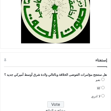
إستفتاء
هل ستنجح مؤامرات الفوضى الخلاقة وبالتالي ولادة شرق أوسط أميركي جديد ؟
نعم
كلا
لا ادري
مشاهدة النتائج