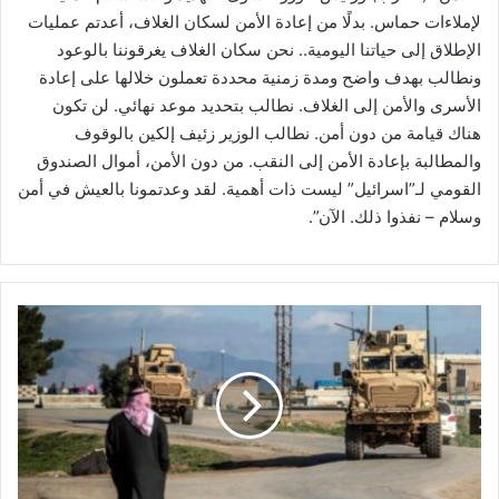
لإملاءات حماس. بدلًا من إعادة الأمن لسكان الغلاف، أعدتم عمليات
الإطلاق إلى حياتنا اليومية.. نحن سكان الغلاف يغرقوننا بالوعود
ونطالب بهدف واضح ومدة زمنية محددة تعملون خلالها على إعادة
الأسرى والأمن إلى الغلاف. نطالب بتحديد موعد نهائي. لن تكون
هناك قيامة من دون أمن. نطالب الوزير زئيف إلكين بالوقوف
والمطالبة بإعادة الأمن إلى النقب. من دون الأمن، أموال الصندوق
القومي لـ”اسرائيل” ليست ذات أهمية. لقد وعدتمونا بالعيش في أمن
وسلام – نفذوا ذلك. الآن”.
د
ع
و
ا
ت
أ
م
ي