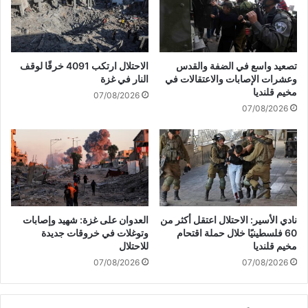
ا
ا
ل
ل
إ
ص
س
ه
تصعيد واسع في الضفة والقدس
الاحتلال ارتكب 4091 خرقًا لوقف
ر
ي
وعشرات الإصابات والاعتقالات في
النار في غزة
ا
و
مخيم قلنديا
07/08/2026
ئ
ن
07/08/2026
ي
ي
ل
:
ي
أ
ة
ك
"
ث
ف
ر
ي
م
س
ن
نادي الأسير: الاحتلال اعتقل أكثر من
العدوان على غزة: شهيد وإصابات
و
8
60 فلسطينيًا خلال حملة اقتحام
وتوغلات في خروقات جديدة
ر
0
مخيم قلنديا
للاحتلال
ي
0
07/08/2026
07/08/2026
ة
0
ع
ا