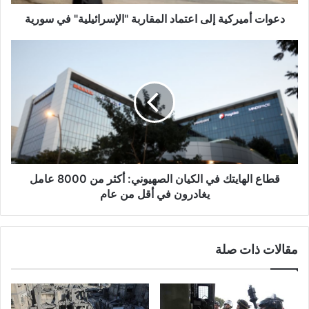
ر
ك
دعوات أميركية إلى اعتماد المقاربة "الإسرائيلية" في سورية
ي
ة
ق
إ
ط
ل
ا
ى
ع
ا
ا
ع
ل
ت
ه
م
ا
ا
ي
د
ت
قطاع الهايتك في الكيان الصهيوني: أكثر من 8000 عامل
ا
ك
يغادرون في أقل من عام‎
ل
ف
م
ي
ق
ا
مقالات ذات صلة
ا
ل
ر
ك
ب
ي
ة
ا
"
ن