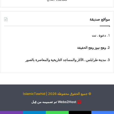
مواقع صديقة
دعوة . نت
وهج نيوز وهج الحقيقة
مدينة طرابلس…الآثار والمساجد التاريخية والمعاصرة بالصور
© جميع الحقوق محفوظة 2026 | IslamicTawhid
Webs2Host تم تصميمه من قِبل