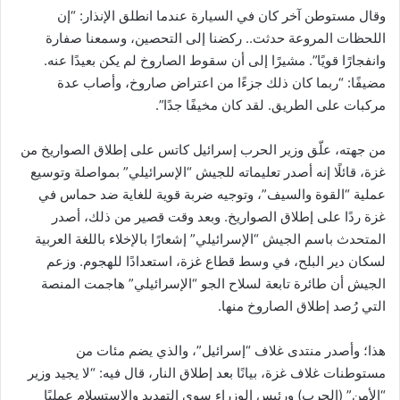
وقال مستوطن آخر كان في السيارة عندما انطلق الإنذار: “إن
اللحظات المروعة حدثت.. ركضنا إلى التحصين، وسمعنا صفارة
وانفجارًا قويًا”. مشيرًا إلى أن سقوط الصاروخ لم يكن بعيدًا عنه.
مضيفًا: “ربما كان ذلك جزءًا من اعتراض صاروخ، وأصاب عدة
مركبات على الطريق. لقد كان مخيفًا جدًا”.
من جهته، علّق وزير الحرب إسرائيل كاتس على إطلاق الصواريخ من
غزة، قائلًا إنه أصدر تعليماته للجيش “الإسرائيلي” بمواصلة وتوسيع
عملية “القوة والسيف”، وتوجيه ضربة قوية للغاية ضد حماس في
غزة ردًا على إطلاق الصواريخ. وبعد وقت قصير من ذلك، أصدر
المتحدث باسم الجيش “الإسرائيلي” إشعارًا بالإخلاء باللغة العربية
لسكان دير البلح، في وسط قطاع غزة، استعدادًا للهجوم. وزعم
الجيش أن طائرة تابعة لسلاح الجو “الإسرائيلي” هاجمت المنصة
التي رُصد إطلاق الصاروخ منها.
هذا؛ وأصدر منتدى غلاف “إسرائيل”، والذي يضم مئات من
مستوطنات غلاف غزة، بيانًا بعد إطلاق النار، قال فيه: “لا يجيد وزير
“الأمن” (الحرب) ورئيس الوزراء سوى التهديد والاستسلام عمليًا