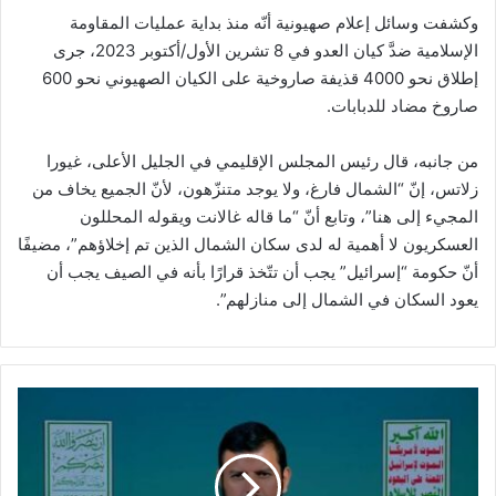
وكشفت وسائل إعلام صهيونية أنّه منذ بداية عمليات المقاومة
الإسلامية ضدَّ كيان العدو في 8 تشرين الأول/أكتوبر 2023، جرى
إطلاق نحو 4000 قذيفة صاروخية على الكيان الصهيوني نحو 600
صاروخ مضاد للدبابات.
من جانبه، قال رئيس المجلس الإقليمي في الجليل الأعلى، غيورا
زلاتس، إنّ “الشمال فارغ، ولا يوجد متنزّهون، لأنّ الجميع يخاف من
المجيء إلى هنا”، وتابع أنّ “ما قاله غالانت ويقوله المحللون
العسكريون لا أهمية له لدى سكان الشمال الذين تم إخلاؤهم”، مضيفًا
أنّ حكومة “إسرائيل” يجب أن تتّخذ قرارًا بأنه في الصيف يجب أن
يعود السكان في الشمال إلى منازلهم”.
ا
ل
س
ي
د