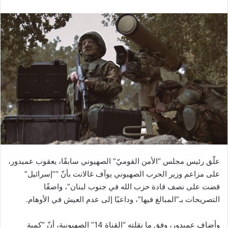
علّق رئيس مجلس “الأمن القوميّ” الصهيوني سابقًا، يعقوب عميدور،
على مزاعم وزير الحرب الصهيوني يوآف غالانت بأنّ “”إسرائيل”
قضت على نصف قادة حزب الله في جنوب لبنان”، واصفًا
التصريحات بـ”المبالغ فيها”، وداعيًا إلى عدم العيش في الأوهام.
وأضاف عميدور، وفق ما نقلته “القناة 14” الصهيونية، أنّ “كمية