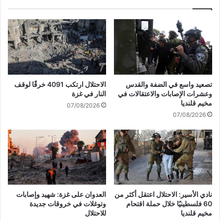
ن
ل
ا
خ
ل
ط
أ
ة
م
ا
ي
ق
ر
ت
ك
ح
تصعيد واسع في الضفة والقدس
الاحتلال ارتكب 4091 خرقًا لوقف
ي
ا
وعشرات الإصابات والاعتقالات في
النار في غزة
ة
م
مخيم قلنديا
07/08/2026
ف
ر
07/08/2026
ي
ف
ا
ح
ل
ب
ح
ر
ا
ل
نادي الأسير: الاحتلال اعتقل أكثر من
العدوان على غزة: شهيد وإصابات
أ
60 فلسطينيًا خلال حملة اقتحام
وتوغلات في خروقات جديدة
ح
مخيم قلنديا
للاحتلال