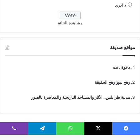
لا ادري
مشاهدة النتائج
مواقع صديقة
دعوة . نت
وهج نيوز وهج الحقيقة
مدينة طرابلس…الآثار والمساجد التاريخية والمعاصرة بالصور
فيسبوك
‫X
واتساب
تيلقرام
ڤايبر
© جميع الحقوق محفوظة 2026 | IslamicTawhid