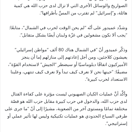
الصواريخ والوسائل الأخرى التي لا تزال لدى حزب الله هي كمية
هائلة، و”إسرائيل” لم تقترب من المسِّ بأطرافها”.
وشدَّد عميدور على أنّه “لم يحن الوقت لحرب في الشمال”، متابعًا:
“يجب ألا نكون مشغولين في غزّة ولبنان أيضًا بشكل متقابل”.
وذكّر عميدور أنّ “في الشمال هناك 80 ألف “مواطن إسرائيلي”
يعيشون كلاجئين، ومن أجل إعادتهم إلى منازلهم إما أن ينجز
الأميركيون اتفاقًا دبلوماسيًا أو سيضطر “الجيش” لاستخدام القوّة”،
مضيفًا: “حينها نحن لا نعرف كيف تبدأ ولا نعرف كيف تنتهي، وعلينا
الاستعداد لحرب كبيرة”.
وأكَّد أنَّ عمليات الكيان الصهيوني ليست مؤثرة على كفاءة القتال
لدى حزب الله، والدخول في حرب كبيرة مقابل حزب الله هو قصّة
مختلفة تمامًا ومستوى آخر من الصعوبة، مشيرًا إلى أنّ “ما جرى على
طرفي السياج الحدودي هو عمليات تكتيكية وليس لها تأثير عملي أو
إستراتيجي”.