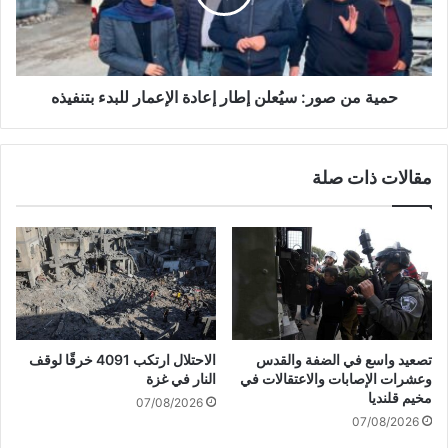
ل
ن
م
ص
ق
و
ا
ر
و
:
حمية من صور: سيُعلن إطار إعادة الإعمار للبدء بتنفيذه
م
س
ة
يُ
ت
ع
مقالات ذات صلة
ت
ل
ص
ن
دّ
إ
ى
ط
ل
ا
ا
ر
ق
إ
ت
ع
ح
ا
تصعيد واسع في الضفة والقدس
الاحتلال ارتكب 4091 خرقًا لوقف
ا
د
وعشرات الإصابات والاعتقالات في
النار في غزة
م
ة
مخيم قلنديا
07/08/2026
ق
ا
07/08/2026
و
ل