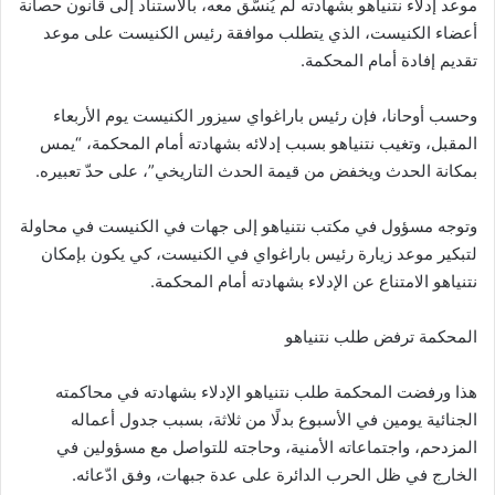
موعد إدلاء نتنياهو بشهادته لم يُنسّق معه، بالاستناد إلى قانون حصانة
أعضاء الكنيست، الذي يتطلب موافقة رئيس الكنيست على موعد
تقديم إفادة أمام المحكمة.
وحسب أوحانا، فإن رئيس باراغواي سيزور الكنيست يوم الأربعاء
المقبل، وتغيب نتنياهو بسبب إدلائه بشهادته أمام المحكمة، “يمس
بمكانة الحدث ويخفض من قيمة الحدث التاريخي”، على حدّ تعبيره.
وتوجه مسؤول في مكتب نتنياهو إلى جهات في الكنيست في محاولة
لتبكير موعد زيارة رئيس باراغواي في الكنيست، كي يكون بإمكان
نتنياهو الامتناع عن الإدلاء بشهادته أمام المحكمة.
المحكمة ترفض طلب نتنياهو
هذا ورفضت المحكمة طلب نتنياهو الإدلاء بشهادته في محاكمته
الجنائية يومين في الأسبوع بدلًا من ثلاثة، بسبب جدول أعماله
المزدحم، واجتماعاته الأمنية، وحاجته للتواصل مع مسؤولين في
الخارج في ظل الحرب الدائرة على عدة جبهات، وفق ادّعائه.