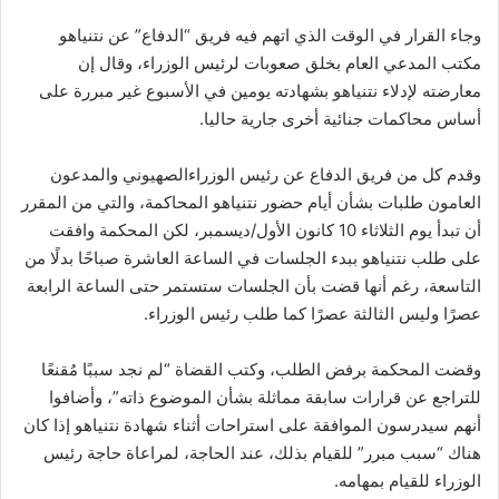
وجاء القرار في الوقت الذي اتهم فيه فريق “الدفاع” عن نتنياهو
مكتب المدعي العام بخلق صعوبات لرئيس الوزراء، وقال إن
معارضته لإدلاء نتنياهو بشهادته يومين في الأسبوع غير مبررة على
أساس محاكمات جنائية أخرى جارية حاليا.
وقدم كل من فريق الدفاع عن رئيس الوزراءالصهيوني والمدعون
العامون طلبات بشأن أيام حضور نتنياهو المحاكمة، والتي من المقرر
أن تبدأ يوم الثلاثاء 10 كانون الأول/ديسمبر، لكن المحكمة وافقت
على طلب نتنياهو ببدء الجلسات في الساعة العاشرة صباحًا بدلًا من
التاسعة، رغم أنها قضت بأن الجلسات ستستمر حتى الساعة الرابعة
عصرًا وليس الثالثة عصرًا كما طلب رئيس الوزراء.
وقضت المحكمة برفض الطلب، وكتب القضاة “لم نجد سببًا مُقنعًا
للتراجع عن قرارات سابقة مماثلة بشأن الموضوع ذاته”، وأضافوا
أنهم سيدرسون الموافقة على استراحات أثناء شهادة نتنياهو إذا كان
هناك “سبب مبرر” للقيام بذلك، عند الحاجة، لمراعاة حاجة رئيس
الوزراء للقيام بمهامه.