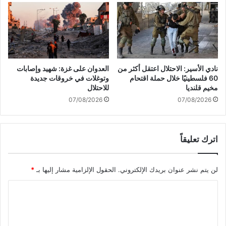
ا
إ
ت
ع
ا
م
ل
ا
ا
ر
ح
ل
ت
ل
نادي الأسير: الاحتلال اعتقل أكثر من
العدوان على غزة: شهيد وإصابات
ل
ب
60 فلسطينيًا خلال حملة اقتحام
وتوغلات في خروقات جديدة
ا
د
مخيم قلنديا
للاحتلال
ل
ء
07/08/2026
07/08/2026
م
ب
ن
ت
ا
ن
اترك تعليقاً
ط
ف
ق
ي
ف
ذ
لن يتم نشر عنوان بريدك الإلكتروني.
الحقول الإلزامية مشار إليها بـ
*
ي
ه
ا
ا
ل
ض
ل
ف
ت
ة