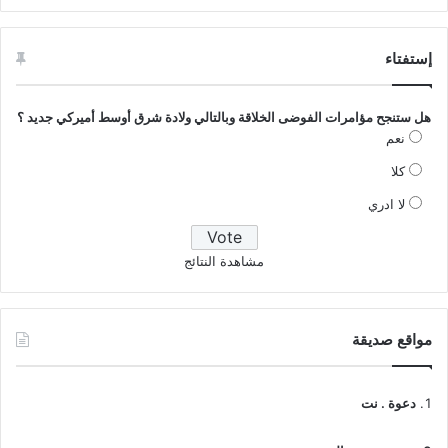
إستفتاء
هل ستنجح مؤامرات الفوضى الخلاقة وبالتالي ولادة شرق أوسط أميركي جديد ؟
نعم
كلا
لا ادري
مشاهدة النتائج
مواقع صديقة
دعوة . نت