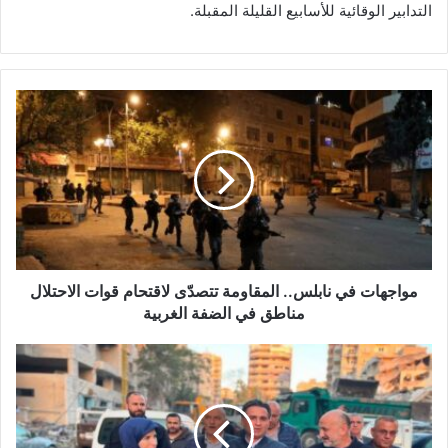
التدابير الوقائية للأسابيع القليلة المقبلة.
م
و
ا
ج
ه
ا
ت
ف
ي
ن
مواجهات في نابلس.. المقاومة تتصدّى لاقتحام قوات الاحتلال
ا
مناطق في الضفة الغربية
ب
ل
ح
س
م
.
ي
.
ة
ا
م