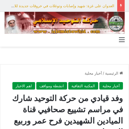
أنصار الله: لا أمان للقوات السعودية ومرتزقتها ومعسكراتها على الأراضي اليمنية
القائمة
الرئيسية
/
أخبار محلية
أخبار محلية
المكتبة الثقافية
انشطة ومواقف
اهم الاخبار
وفد قيادي من حركة التوحيد شارك
في مراسم تشييع صحافيي قناة
الميادين الشهيدين فرح عمر وربيع