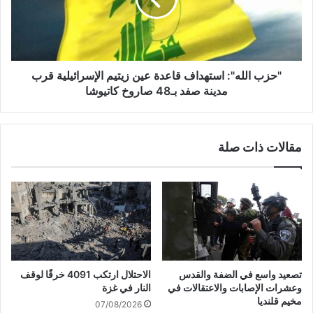
ا
ا
ل
ل
ش
ل
م
ه
ا
"
ل
:
"حزب الله": استهداف قاعدة ‌‏عين زيتيم الإسرائيلية قرب
ل
ا
مدينة صفد بـ48 صاروخ ‌‏كاتيوشا
ن
س
ي
ت
ع
ه
مقالات ذات صلة
و
د
د
ا
و
ف
ا
ق
إ
ا
ل
ع
ى
د
م
ة
ن
تصعيد واسع في الضفة والقدس
الاحتلال ارتكب 4091 خرقًا لوقف
ا
ع
وعشرات الإصابات والاعتقالات في
النار في غزة
ز
ي
مخيم قلنديا
07/08/2026
ل
ن