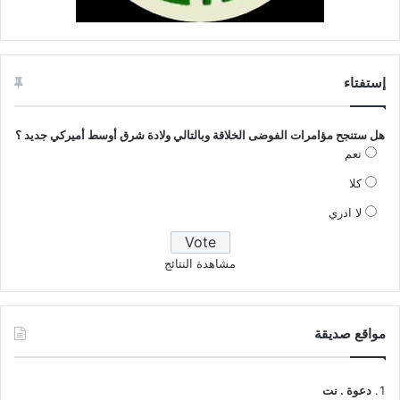
إستفتاء
هل ستنجح مؤامرات الفوضى الخلاقة وبالتالي ولادة شرق أوسط أميركي جديد ؟
نعم
كلا
لا ادري
مشاهدة النتائج
مواقع صديقة
دعوة . نت