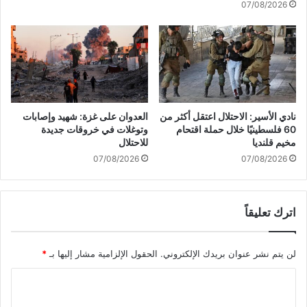
07/08/2026
ه
ز
م
ي
ت
ي
م
ا
ل
إ
نادي الأسير: الاحتلال اعتقل أكثر من
العدوان على غزة: شهيد وإصابات
س
60 فلسطينيًا خلال حملة اقتحام
وتوغلات في خروقات جديدة
ر
مخيم قلنديا
للاحتلال
ا
07/08/2026
07/08/2026
ئ
ي
ل
اترك تعليقاً
ي
ة
ق
لن يتم نشر عنوان بريدك الإلكتروني.
الحقول الإلزامية مشار إليها بـ
*
ر
ب
ا
م
د
ل