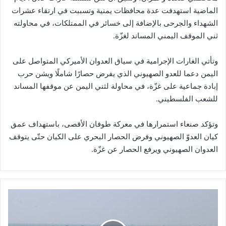
الماضية استهدفت عدة محافظات يمنية وتسببت في ارتقاء عشرات
الشهداء والجرحى بالإضافة إلى خسائر في الممتلكات، في محاولته
ثني الموقف اليمني المساند لغزّة.
وتأتي الغارات الإجرامية في سياق العدوان الأميركي المتواصل على
اليمن دعما للعدو الصهيوني الذي يفرض حصارًا شاملًا ويشن حرب
إبادة جماعية على غزّة، في محاولة لثني اليمن عن موقفها المساند
للشعب الفلسطيني.
وتؤكد صنعاء استمرارها في معركة طوفان الأقصى، باستهداف عمق
كيان العدوّ الصهيوني وفرض الحصار البحري على الكيان حتّى يتوقف
العدوان الصهيوني ويرفع الحصار عن غزّة.
إ
ي
ر
ا