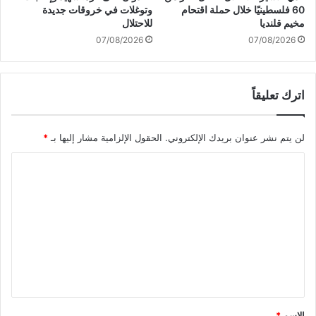
ج
ف
60 فلسطينيًا خلال حملة اقتحام
وتوغلات في خروقات جديدة
ي
ظ
مخيم قلنديا
للاحتلال
ش
ة
07/08/2026
07/08/2026
و
ص
ا
ن
ل
ع
ح
اترك تعليقاً
ا
ر
ء
س
لن يتم نشر عنوان بريدك الإلكتروني.
الحقول الإلزامية مشار إليها بـ
*
ي
ت
ا
م
سّ
ل
ك
ت
ا
ع
ن
ب
ل
ن
ي
ص
ر
ق
ة
*
الاسم
*
ا