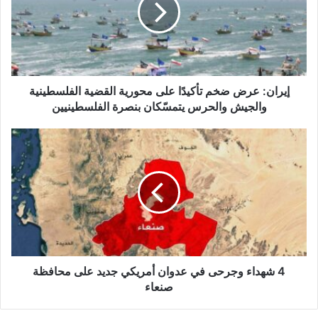
ن
:
ع
ر
ض
ض
إيران: عرض ضخم تأكيدًا على محورية القضية الفلسطينية
خ
والجيش والحرس يتمسّكان بنصرة الفلسطينيين
م
ت
4
أ
ش
ك
ه
ي
د
دً
ا
ا
ء
ع
و
ل
ج
ى
ر
م
ح
4 شهداء وجرحى في عدوان أمريكي جديد على محافظة
ح
ى
صنعاء
و
ف
ر
ي