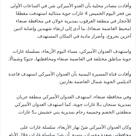
وأفادت مصادر محلية بأن العدو الأميركي شن في الساعات الأولى
من فجر اليوم الخميس 4 غارات جوية متتالية استهدفت مقطعًا
للأحجار في منطقة العرقوب بمديرية خولان في محافظة صنعاء
(محيط العاصمة صنعاء)، ما أدى إلى ارتقاء شهيدين وإصابة اثنين
آخرين بجروح، وأضرار مادية في المكان المستهدف.
واستهدف العدوان الأميركي، مساء اليوم الأربعاء، بسلسلة غارات
جوية مناطق مختلفة في العاصمة صنعاء ومحافظتها، جنوبًا وشمالًا.
وأفادت قناة المسيرة اليمنية بأن العدوان الأميركي استهدف قاعدة
الديلمي الجوية شمال العاصمة بغارتين.
وفي محافظة صنعاء، استهدف العدوان الأميركي منطقة جربان
بمديرية سنحان بـ8 غارات جوية، كما استهدف العدوان الأميركي
منطقتي الخضم وجميمة رجام بمديرية بني حشيش بـ5 غارات.
وكان العدوان الأميركي شنّ نهار الأربعاء، سلسلة غارات على
محافظتي صعدة وعمران، وسبق أن شنّ سلسلة غارات خلال الأيام