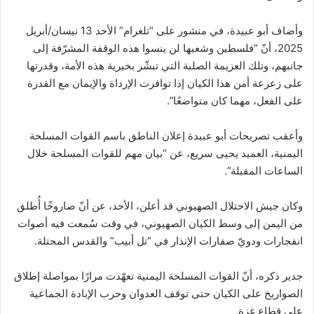
وأضاف أبو عبيدة، في منشور على “تلغرام” الأحد 13 نيسان/أبريل
2025، أنّ “فلسطين وشعبها لن ينسوا هذه الوقفة المشرّفة إلى
جانبهم، وتلك العزيمة الصلبة التي تبشّر بخيرية هذه الأمة، وقدرتها
على زعزعة أمن هذا الكيان إذا توافرت الإرداة والإيمان مع القدرة
على الفعل، مهما كان متواضعًا”.
وأعقب تصريحات أبو عبيدة إعلان الناطق باسم القوات المسلحة
اليمنية، العميد يحيى سريع، عن “بيان مهم للقوات المسلحة خلال
الساعات المقبلة”.
وكان جيش الاحتلال الصهيوني قد أعلن، الأحد، عن أنّ صاروخًا أُطلق
من اليمن إلى وسط الكيان الصهيوني، في وقت سُمعت فيه أصوات
انفجارات ودويّ صفارات الإنذار في “تل أبيب” والقدس المحتلة.
جدير ذكره، أنّ القوات المسلحة اليمنية تعهّدت مرارًا بمواصلة إطلاق
الصواريخ على الكيان حتى توقف العدوان وحرب الإبادة الجماعية
على قطاع غزة.