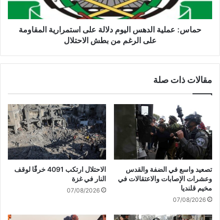
ت
ل
ا
ي
ئ
ة
حماس: عملية الدهس اليوم دلالة على استمرارية المقاومة
ج
ا
على الرغم من بطش الاحتلال
ا
ل
ل
د
ت
ه
مقالات ذات صلة
ف
س
ا
ا
و
ل
ض
ي
ا
و
ل
م
أ
د
م
ل
ر
ا
تصعيد واسع في الضفة والقدس
الاحتلال ارتكب 4091 خرقًا لوقف
ي
ل
وعشرات الإصابات والاعتقالات في
النار في غزة
ك
ة
مخيم قلنديا
07/08/2026
ي
ع
07/08/2026
-
ل
ا
ى