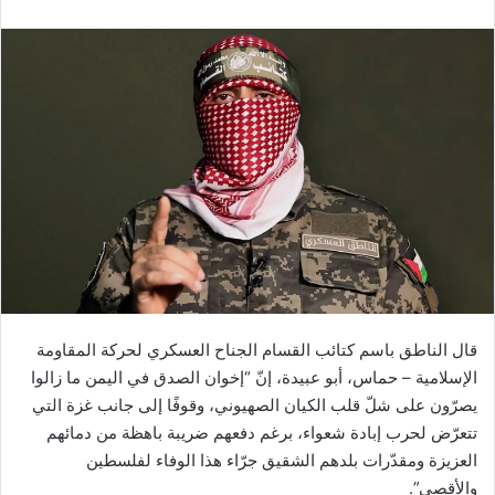
قال الناطق باسم كتائب القسام الجناح العسكري لحركة المقاومة
الإسلامية – حماس، أبو عبيدة، إنّ “إخوان الصدق في اليمن ما زالوا
يصرّون على شلّ قلب الكيان الصهيوني، وقوفًا إلى جانب غزة التي
تتعرّض لحرب إبادة شعواء، برغم دفعهم ضريبة باهظة من دمائهم
العزيزة ومقدّرات بلدهم الشقيق جرّاء هذا الوفاء لفلسطين
والأقصى”.