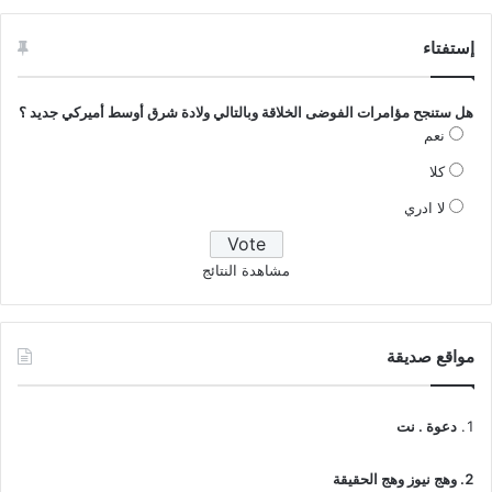
إستفتاء
هل ستنجح مؤامرات الفوضى الخلاقة وبالتالي ولادة شرق أوسط أميركي جديد ؟
نعم
كلا
لا ادري
مشاهدة النتائج
مواقع صديقة
دعوة . نت
وهج نيوز وهج الحقيقة