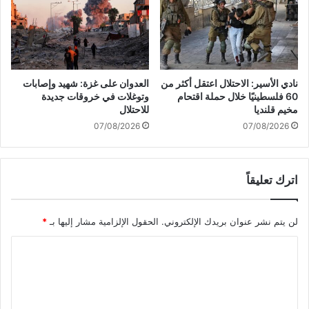
ل
ا
إ
س
ي
ت
ر
م
ا
ر
ن
ا
نادي الأسير: الاحتلال اعتقل أكثر من
العدوان على غزة: شهيد وإصابات
ي
ر
60 فلسطينيًا خلال حملة اقتحام
وتوغلات في خروقات جديدة
ي
مخيم قلنديا
للاحتلال
ة
07/08/2026
07/08/2026
ا
ل
م
اترك تعليقاً
ق
ا
و
لن يتم نشر عنوان بريدك الإلكتروني.
الحقول الإلزامية مشار إليها بـ
*
م
ة
ا
ع
ل
ل
ى
ت
ا
ع