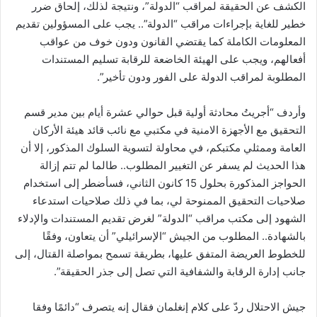
الكشف عن الحقيقة لمراقب “الدولة”، ونتيجة لذلك، إلحاق ضرر
خطير للغاية بإجراءات مراقب “الدولة”.. يجب على المسؤولين تقديم
المعلومات الكاملة كما يقتضي القانون ودون خوف من عواقب
أفعالهم، ويجب على الهيئة الخاضعة للرقابة تسليم المستندات
المطلوبة لمراقب الدولة على الفور ودون تأخير”.
وأردف “أجريتُ محادثة أولية قبل حوالي عشرة أيام بين مدير قسم
التحقيق مع الأجهزة الامنية في مكتبي مع نائب قائد هيئة الأركان
العامة وممثلي مكتبكم، في محاولة لتسوية السلوك المذكور، إلا أن
هذا الحديث لم يسفر عن التغيير المطلوب.. طالما لم تتم إزالة
الحواجز المذكورة بحلول 15 كانون الثاني، فسأضطر إلى استخدام
صلاحيات التحقيق الممنوحة لي، بما في ذلك صلاحيات استدعاء
الشهود إلى مكتب مراقب “الدولة” لغرض تقديم المستندات والإدلاء
بالشهادة.. المطلوب من الجيش “الإسرائيلي” أن يتعاون، وفقًا
للخطوط العريضة المتفق عليها، بطريقة تسمح بمواصلة القتال، إلى
جانب إدارة الرقابة والشفافية التي تصل إلى جذر الحقيقة”.
جيش الاحتلال ردّ على كلام إنغلمان فقال إنه يتصرف “دائمًا وفقا