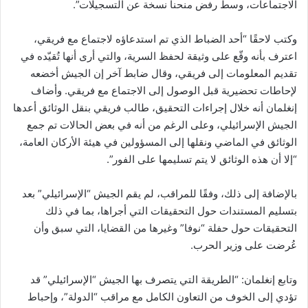
الاجتماعات، وسط رفض منحنا نسخة عن التسجيلات”.
وكتب لاحقًا “أحد الضباط الذي تم استدعاؤه لاجتماع مع فريقي،
اعترف بأنه وقّع على وثيقة لحفظ السرية، والتي أرى أنها تُقيّده في
تقديم المعلومات إلى فريقي، وقال ضابط آخر إن الجيش أخضعه
لإحاطات تحضيرية قبل الوصول إلى الاجتماع مع فريقي. وأضاف
إنغلمان أنه خلال إجراءات التحقيق، طالب فريقي بنقل الوثائق أعدها
الجيش الإسرائيلي، وعلى الرغم من أنه في بعض الحالات تم جمع
الوثائق في الماضي ونقلها إلى المسؤولين في هيئة الأركان العامة،
“إلا أن هذه الوثائق لا يتم تسليمها على الفور”.
بالإضافة إلى ذلك، وفقًا للمراقب، لم يقم الجيش “الإسرائيلي” بعد
بتسليم المستندات حول التحقيقات التي أجراها، بما في ذلك
التحقيقات حول حفلة “نوفا” وغيرها من القضايا، التي سبق وأن
عُرضت على وزير الحرب.
وتابع إنغلمان: “الطريقة التي يتصرف بها الجيش “الإسرائيلي” قد
تؤدي إلى الخوف من التعاون الكامل مع مراقب “الدولة”، وإحباط