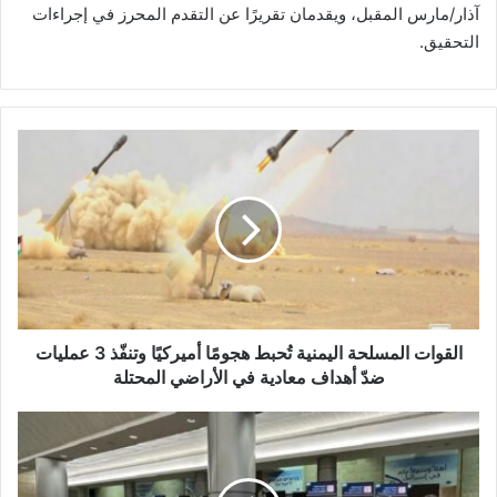
آذار/مارس المقبل، ويقدمان تقريرًا عن التقدم المحرز في إجراءات
التحقيق.
ا
ل
ق
و
ا
ت
ا
ل
م
س
القوات المسلحة اليمنية تُحبط هجومًا أميركيًا وتنفّذ 3 عمليات
ل
ضدّ أهداف معادية في الأراضي المحتلة
ح
ة
ن
ا
ت
ل
ي
ي
ج