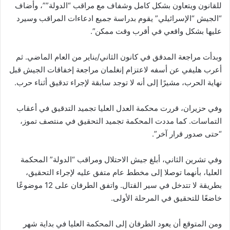
للقانون ويتعاون بشكل كامل وشفاف مع مراقب “الدولة””، وأضاف
“الجيش “الإسرائيلي” يقوم بدراسة جميع ادعاءات المراقب وسيرد
عليها بشكل واقعي في أقرب وقت ممكن”.
وبدأت مراجعة المدقق في كانون الثاني/يناير من العام الماضي. ثم
أعرب هليفي عن أسفه لاعتزام إنغلمان مراجعة إخفاقات الجيش قبل
نهاية الحرب، مشيرًا إلى أنه لا توجد سابقة لإجراء تدقيق أثناء حرب.
وفي حزيران، قررت محكمة العدل العليا تجميد التدقيق في أعقاب
التماسات. كما مددت المحكمة تجميد التحقيق في منتصف تموز،
“حتى صدور قرار آخر”.
وفي تشرين الثاني، أبلغ جيش الاحتلال ومراقب “الدولة” المحكمة
العليا، بأنهما توصلا إلى مخطط عام متفق عليه لإجراء التحقيق،
بطريقة لا تتدخل في سير القتال. واتفق الطرفان على 12 موضوعًا
خاضعًا للتحقيق في المرحلة الأولى.
ومن المتوقع أن يعود الطرفان إلى المحكمة العليا في بداية شهر