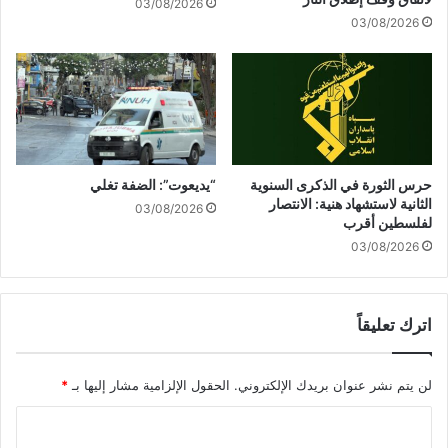
03/08/2026
ت
ي
03/08/2026
ن
ا
فّ
ل
ذ
ك
3
ي
ع
ا
م
ن
ل
ا
ي
ل
حرس الثورة في الذكرى السنوية
“يديعوت”: الضفة تغلي
ا
ص
الثانية لاستشهاد هنية: الانتصار
03/08/2026
ت
ه
لفلسطين أقرب
ض
ي
03/08/2026
دّ
و
أ
ن
ه
ي
د
اترك تعليقاً
ب
ا
ن
ف
س
لن يتم نشر عنوان بريدك الإلكتروني.
الحقول الإلزامية مشار إليها بـ
*
م
ب
ع
ة
ا
ا
7