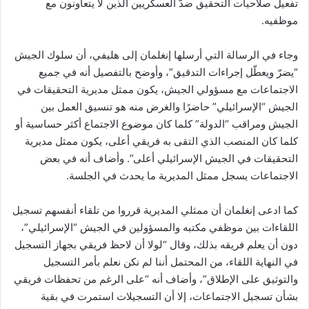
تفعيل صلاحيات التحقيق ضدّ العسكريين الذين لا يتعاونون مع
موظفيه.
وجاء في الرسالة التي أرسلها إنغلمان إلى هليفي، أن سلوك الجيش
“يضرّ ويعطّل إجراءات التدقيق”، وأوضح بالتفصيل أنه في جميع
الاجتماعات مع مسؤولي الجيش، يكون ممثل مديرية التحقيقات في
الجيش “الإسرائيلي” حاضرًا والغرض منه هو تنسيق العمل بين
الجيش ومراقب “الدولة” كلما كان موضوع الاجتماع أكثر حساسية أو
كلما كان المنصب الذي التقى به فريقي أعلى، يكون ممثل مديرية
التحقيقات في الجيش الإسرائيلي أعلى”. وأضاف أنه في بعض
الاجتماعات يسجل ممثل المديرية ما يحدث في الجلسة.
كما ادعى إنغلمان أن ممثلي المديرية قرروا من تلقاء أنفسهم تسجيل
اللقاءات بين موظفي مكتبه والمسؤولين في الجيش “الإسرائيلي”،
دون أن يعلم فريقه بذلك، وقال “لولا أن لاحظ فريقي بجهاز التسجيل
في النهاية اللقاء، من المحتمل أننا لم نكن نعلم بأمر التسجيل
والتوثيق على الإطلاق”، وأضاف أنه “على الرغم من تحفظات فريقي
بشأن تسجيل الاجتماعات، إلا أن التسجيلات استمرت في بقية