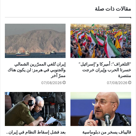
م
ي
مقالات ذات صلة
ل
:
ي
ا
ة
ل
م
ا
ش
ح
ت
ت
ر
ل
ك
ا
ة
ل
“التلغراف”: أميركا و”إسرائيل”
إيران تُلغي الممرّرين الشمالي
م
ي
خسرتا الحرب وإيران خرجت
والجنوبي في هرمز: لن يكون هناك
ع
س
منتصرة
ممرّ آخر
ا
ت
07/08/2026
07/08/2026
ل
غ
م
ل
ق
ا
ا
ل
و
أ
م
و
ة
ض
ا
ا
قاليباف يسخر من دبلوماسية
بعد فشل إسقاط النظام في إيران..
ل