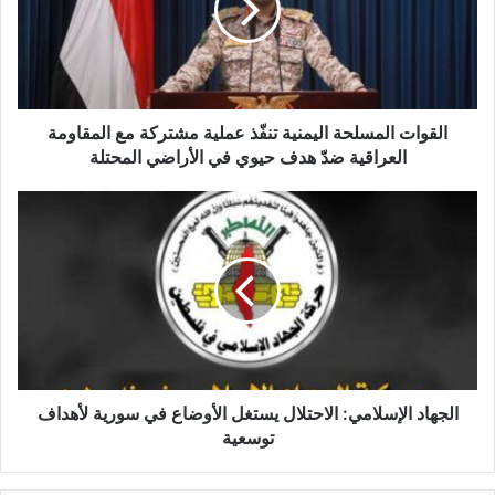
ا
ت
ا
ل
م
س
القوات المسلحة اليمنية تنفّذ عملية مشتركة مع المقاومة
ل
العراقية ضدّ هدف حيوي في الأراضي المحتلة
ح
ة
ا
ا
ل
ل
ج
ي
ه
م
ا
ن
د
ي
ا
ة
ل
ت
إ
ن
س
الجهاد الإسلامي: الاحتلال يستغل الأوضاع في سورية لأهداف
فّ
ل
توسعية
ذ
ا
ع
م