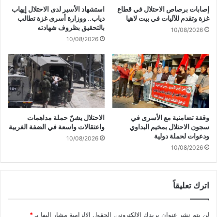
ط
د
إصابات برصاص الاحتلال في قطاع
استشهاد الأسير لدى الاحتلال إيهاب
ا
ة
غزة وتقدم للآليات في بيت لاهيا
دياب.. ووزارة أسرى غزة تطالب
ن
:
بالتحقيق بظروف شهادته
10/08/2026
ي
ن
10/08/2026
ة
د
د
ع
ا
و
خ
م
ل
ج
ا
ل
ل
س
أ
ا
وقفة تضامنية مع الأسرى في
الاحتلال يشنّ حملة مداهمات
ر
ل
سجون الاحتلال بمخيم البداوي
واعتقالات واسعة في الضفة الغربية
ا
أ
ودعوات لحملة دولية
10/08/2026
ض
م
10/08/2026
ي
ن
ا
ل
ل
م
ل
اترك تعليقاً
ن
ب
ع
ن
"
لن يتم نشر عنوان بريدك الإلكتروني.
الحقول الإلزامية مشار إليها بـ
*
ا
إ