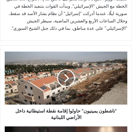
الخطة مع الجيش “الإسرائيلي”. وبدأت القوات بتنفيذ الخطة في
سورية ليلًا، عندما أدركت “إسرائيل” أن نظام بشار الأسد قد سقط،
وخلال الساعات الأربع والعشرين الماضية، سيطر الجيش
“الإسرائيلي” على عدة مناطق، بما في ذلك جبل الشيخ السوري”.
"
ن
ا
ش
ط
و
ن
ي
م
ي
"ناشطون يمينيون" حاولوا إقامة نقطة استيطانية داخل
ن
الأراضي اللبنانية
ي
و
م