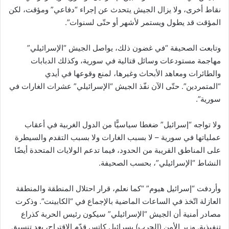
نقاط أخرى، ولا يزال الجيش يتحدث عن إجراء “دفاعي” ومؤقت، لكن
المؤقت قد يطول ويستمر لأشهر أو حتّى لسنوات”.
وتابعت الصحيفة “في غضون ذلك، يواصل الجيش “الإسرائيلي”
مهاجمة مستودعات وسائل قتالية في سورية، وكذلك الدبابات
والطائرات ومعاهد الأبحاث وغيرها، لمنع وقوعها في أيدي
“المتمردين”. حتّى الآن نفّذ الجيش “الإسرائيلي” عشرات الغارات في
سورية”.
ولا تواجه “إسرائيل” ضغطا سياسيًّا من الدول الغربية في أعقاب
عملياتها في سورية – لا بسبب الغارات ولا بسبب التقدم والسيطرة
على المناطق القريبة من الحدود، فيما تدعم الولايات المتحدة أيضًا
النشاط “الإسرائيلي”، بحسب الصحيفة.
وأردفت “إسرائيل هيوم” “كما نعلم، قرار احتلال المنطقة والمنطقة
العازلة اتّخذ في الساعات الماضية بالإجماع في “الكابينت”. وذكرت
مصادر أمنية أن الجيش “الإسرائيلي” سيكون رئيس الحربة كذراع
تنفيذية. وزير الأمن (الحرب) يسرائيل كاتس قدّم الاقتراح، بعد تنسيق