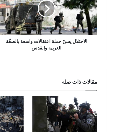
ح
ت
ل
ا
ل
ي
ش
الاحتلال يشنّ حملة اعتقالات واسعة بالضفّة
نّ
الغربية والقدس
ح
م
ل
ة
ا
مقالات ذات صلة
ع
ت
ق
ا
ل
ا
ت
و