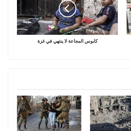
و
س
ا
ل
م
ج
ا
كابوس المجاعة لا ينتهي في غزة
ع
ة
ل
ا
ي
ن
ت
ه
ي
ف
ي
غ
ز
ة