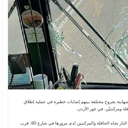
صهيونية عن إصابة 10 مستوطنين صهاينة بجروح مختلفة بينهم إصابات خطيرة في عملية إطلاق
وبحسب المعلومات الأولية، أطلق مقامون فلسطينيون النار تجاه الحافلة والمركبتين لدى مرورها في شارع 90، قرب