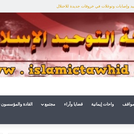
د وإصابات وتوغلات في خروقات جديدة للاحتلال
مواقف
واحات إيمانية
قضايا وآراء
مجتمع
القادة والمؤسسون