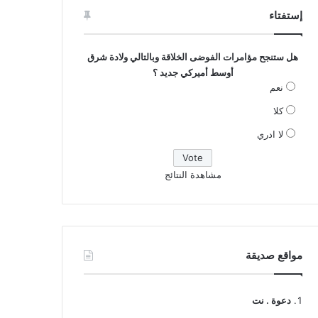
إستفتاء
هل ستنجح مؤامرات الفوضى الخلاقة وبالتالي ولادة شرق
أوسط أميركي جديد ؟
نعم
كلا
لا ادري
مشاهدة النتائج
مواقع صديقة
دعوة . نت