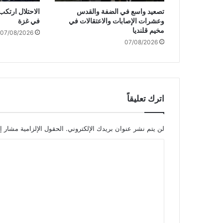
ا
تصعيد واسع في الضفة والقدس
س
وعشرات الإصابات والاعتقالات في
في غزة
ع
مخيم قلنديا
07/08/2026
ة
07/08/2026
ب
ا
ل
ض
فّ
ة
اترك تعليقاً
ا
ل
غ
لن يتم نشر عنوان بريدك الإلكتروني.
الحقول الإلزامية مشار إل
ر
ا
ب
ي
ل
ة
ت
و
ا
ع
ل
ل
ق
ي
د