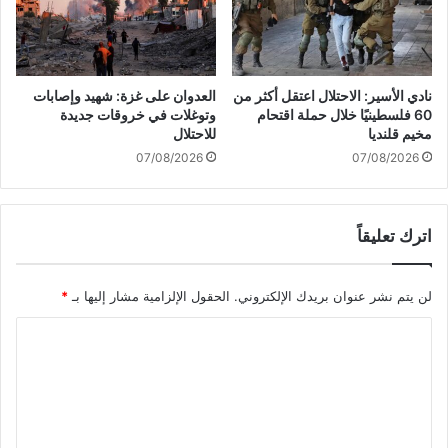
ـ
1
8
2
م
نادي الأسير: الاحتلال اعتقل أكثر من
العدوان على غزة: شهيد وإصابات
ص
60 فلسطينيًا خلال حملة اقتحام
وتوغلات في خروقات جديدة
ا
مخيم قلنديا
للاحتلال
بً
07/08/2026
07/08/2026
ا
خ
ل
اترك تعليقاً
ا
ل
2
لن يتم نشر عنوان بريدك الإلكتروني.
الحقول الإلزامية مشار إليها بـ
*
4
س
ا
ا
ع
ل
ة
ت
ب
ع
ي
ن