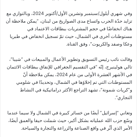
وفي شهري أيلول/سبتمبر وتشرين الأول/أكتوبر 2024، وبالتوازي مع
تزايد حدّة الحرب واتساع مدى الصواريخ من لبنان، “يمكن ملاحظة أن
هناك انخفاضًا في حجم المشتريات ببطاقات الاعتماد في
مستوطنات أخرى في الشمال، حيث تمّ تسجيل انخفاض في طبريا
وعكا وصفد والكريوت”، وفق القناة.
وقالت نائب رئيس التسويق وتطوير الأعمال والمبيعات في “شيبا”،
تالي هولينبرج، إنّه “في التقسيم الجغرافي للإنفاق ببطاقات الائتمان
في الأشهر العشرة الأولى من عام 2024، يمكن ملاحظة أنّ
المستوطنات التي تم إخلاؤها في الشمال، وتحديدًا في شلومي
و”كريات شمونة”، تشهد التراجع الأكثر دراماتيكية في النشاط
التجاري”.
وتعاني “إسرائيل” أيضًا من خسائر كبيرة في الشمال ولا سيما عندما
وسّع حزب الله عملياته بشكل أكبر، حيث شملت حيفا والعمق أيضًا،
الأمر الذي أثّر في واقع الصناعة والزراعة والتجارة والسياحة.