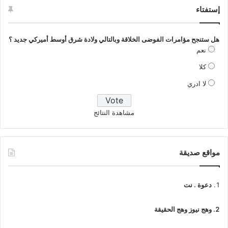
إستفتاء
هل ستنجح مؤامرات الفوضى الخلاقة وبالتالي ولادة شرق أوسط أميركي جديد ؟
نعم
كلا
لا ادري
مشاهدة النتائج
مواقع صديقة
دعوة . نت
وهج نيوز وهج الحقيقة