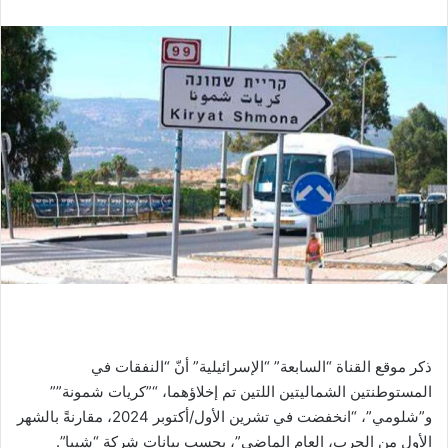
ذكر موقع القناة “السابعة” “الإسرائيلية” أنّ “النفقات في
المستوطنتين الشماليتين اللتين تم إخلاؤهما، “”كريات شمونة””
و”شلومي”، “انخفضت في تشرين الأول/أكتوبر 2024، مقارنةً بالشهر
الأول من الحرب، العام الماضي”، بحسب بيانات شركة “شيبا”.