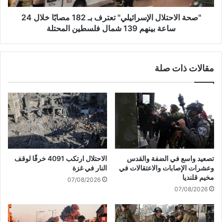
أ
ت
ج
ل
"صحة الاحتلال الإسرائيلي" تعترف بـ 182 مصابًا خلال 24
و
ا
ساعة بينهم 139 شمال فلسطين المحتلة
ا
ل
ء
ا
ف
ل
مقالات ذات صلة
ل
إ
س
س
ط
ر
ي
ا
ن
ئ
ا
ي
ل
ل
م
ي
ح
"
تصعيد واسع في الضفة والقدس
الاحتلال ارتكب 4091 خرقًا لوقف
ت
ت
وعشرات الإصابات والاعتقالات في
النار في غزة
ل
ع
مخيم قلنديا
07/08/2026
ة
ت
07/08/2026
ر
ف
ب