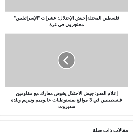
ل
م
ح
فلسطين المحتلة|جيش الإحتلال: عشرات "الإسرائيليين"
ت
محتجزون في غزة
ل
ة
إ
|
ع
ج
ل
ي
ا
ش
م
ا
ا
ل
ل
إ
ع
ح
د
ت
و
إعلام العدو: جيش الاحتلال يخوض معارك مع مقاومين
ل
:
فلسطينيين في 3 مواقع بمستوطنات عالوميم ونيريم وبلدة
ا
ج
سديروت
ل
ي
:
ش
ع
ا
ش
مقالات ذات صلة
ل