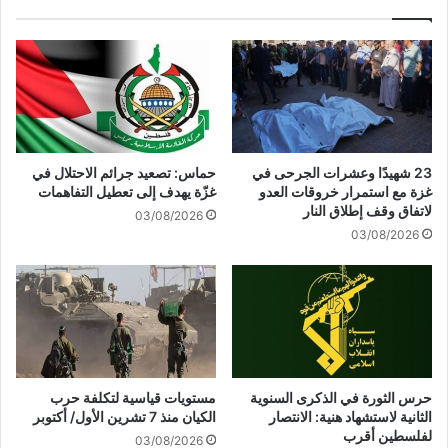
ر
ا
ا
ح
ت
ت
"
ل
ا
ا
ل
ل
إ
ي
س
خ
23 شهيدًا وعشرات الجرحى في
حماس: تصعيد جرائم الاحتلال في
ر
و
غزة مع استمرار خروقات العدو
غزّة يهدف إلى تعطيل التفاهمات
ا
ض
لاتفاق وقف إطلاق النار
03/08/2026
ئ
م
03/08/2026
ي
ع
ل
ا
ي
ر
ي
ك
ن
م
"
ع
م
م
ح
ق
حرس الثورة في الذكرى السنوية
مستويات قياسية لتكلفة حرب
ت
ا
الثانية لاستشهاد هنية: الانتصار
الكيان منذ 7 تشرين الأول/ أكتوبر
ج
و
لفلسطين أقرب
03/08/2026