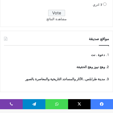
لا ادري
مشاهدة النتائج
مواقع صديقة
دعوة . نت
وهج نيوز وهج الحقيقة
مدينة طرابلس…الآثار والمساجد التاريخية والمعاصرة بالصور
فيسبوك
‫X
واتساب
تيلقرام
ڤايبر
© جميع الحقوق محفوظة 2026 | IslamicTawhid