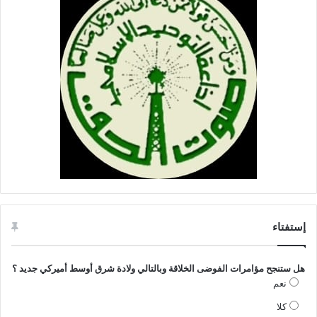
ب
ل
د
ة
س
د
ي
ر
و
ت
إستفتاء
هل ستنجح مؤامرات الفوضى الخلاقة وبالتالي ولادة شرق أوسط أميركي جديد ؟
نعم
كلا