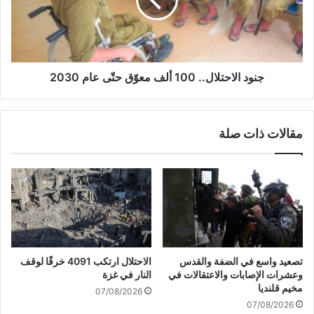
ا
ا
ف
ل
س
ا
و
ح
ن
ت
ح
ل
جنود الاحتلال.. 100 ألف معوّق حتّى عام 2030
و
ا
ل
ل
م
.
مقالات ذات صلة
ن
.
ي
1
ق
0
ت
0
ل
أ
أ
ل
ك
ف
ث
م
ر
ع
تصعيد واسع في الضفة والقدس
الاحتلال ارتكب 4091 خرقًا لوقف
م
وّ
وعشرات الإصابات والاعتقالات في
النار في غزة
ن
ق
مخيم قلنديا
07/08/2026
م
ح
07/08/2026
د
تّ