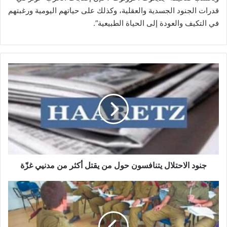
قدرات الجنود الجسدية والعقلية، وكذلك على حياتهم اليومية ورغبتهم
في التكيف والعودة إلى الحياة الطبيعية”.
ج
ن
و
د
ا
ل
ا
ح
ت
ل
جنود الاحتلال يتنافسون حول من يقتل أكثر من مدنيي غزّة
ا
ل
ج
ي
ن
ت
و
ن
د