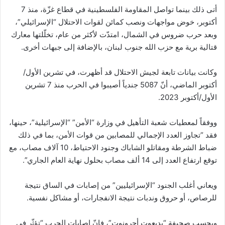
أتى ذلك بينما تواصل المقاومة الفلسطينية في قطاع غزّة، منذ 7
أكتوبر، خوض مواجهات ونصب كمائن لقوات الاحتلال “الإسرائيلي”،
وبعد حرب ضروس في الشمال، امتدّت لأكثر من عام، تخلّلتها معارك
قتالية برية مع حزب الله جنوب لبنان، بالإضافة إلى جبهات أخرى.
وكانت بيانات تابعة لجيش الاحتلال قد أظهرت، في تشرين الأول/
أكتوبر الماضي، أنّ 5087 جندياً أصيبوا في الحرب منذ 7 تشرين
الأول/أكتوبر 2023.
ووفقاً لمعطيات شعبة التأهيل في وزارة “الأمن” “الإسرائيلية”، حينها،
فقد “تجاوز العدد الإجمالي للمصابين من قوات الأمن، بما في ذلك
ضباط الشرطة ومقاتلو الشاباك وجنود الاحتياط، 10 آلاف مصاب، مع
توقع ارتفاع العدد إلى 14 ألف مصاب بحلول نهاية العام الجاري”.
ويعاني أغلب الجنود “الإسرائيليين” من إصابات في الساق نتيجة
للرصاص، أو حروق وندبات نتيجة الانفجارات، أو مشاكل نفسية.
وبحسب صحيفة “يديعوت أحرونوت”، فإنّ إصابات الحرب “تؤثّر في