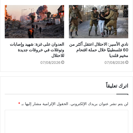
ن
ى
ي
ع
ي
ا
غ
م
زّ
2
ة
0
3
نادي الأسير: الاحتلال اعتقل أكثر من
العدوان على غزة: شهيد وإصابات
0
60 فلسطينيًا خلال حملة اقتحام
وتوغلات في خروقات جديدة
مخيم قلنديا
للاحتلال
07/08/2026
07/08/2026
اترك تعليقاً
لن يتم نشر عنوان بريدك الإلكتروني.
الحقول الإلزامية مشار إليها بـ
*
ا
ل
ت