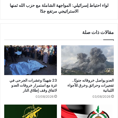
س
ط
لواء احتياط إسرائيلي: المواجهة الشاملة مع حزب الله ثمنها
ي
إ
الاستراتيجي مرتفع جدًا
و
س
ل
ر
.
ا
مقالات ذات صلة
.
ئ
ب
ي
ي
ل
و
ي
ن
:
غ
ا
ي
ل
ا
م
ن
و
العدو يواصل خروقاته جنوبًا..
23 شهيدًا وعشرات الجرحى في
غ
ا
تفجيرات وحرائق وخرق للأجواء
غزة مع استمرار خروقات العدو
تُ
ج
اللبنانية
لاتفاق وقف إطلاق النار
ط
ه
03/08/2026
03/08/2026
ل
ة
ق
ا
ص
ل
و
ش