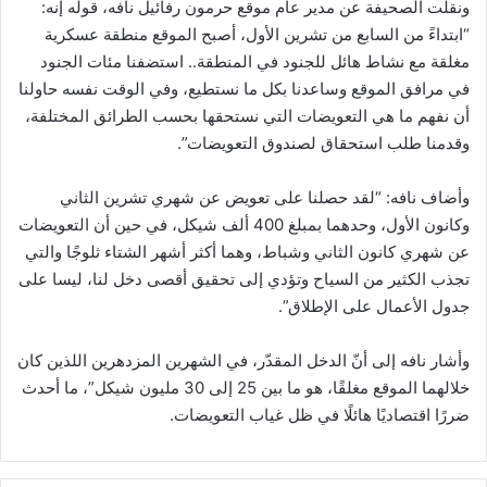
ونقلت الصحيفة عن مدير عام موقع حرمون رفائيل نافه، قوله إنه:
“ابتداءً من السابع من تشرين الأول، أصبح الموقع منطقة عسكرية
مغلقة مع نشاط هائل للجنود في المنطقة.. استضفنا مئات الجنود
في مرافق الموقع وساعدنا بكل ما نستطيع، وفي الوقت نفسه حاولنا
أن نفهم ما هي التعويضات التي نستحقها بحسب الطرائق المختلفة،
وقدمنا طلب استحقاق لصندوق التعويضات”.
وأضاف نافه: “لقد حصلنا على تعويض عن شهري تشرين الثاني
وكانون الأول، وحدهما بمبلغ 400 ألف شيكل، في حين أن التعويضات
عن شهري كانون الثاني وشباط، وهما أكثر أشهر الشتاء ثلوجًا والتي
تجذب الكثير من السياح وتؤدي إلى تحقيق أقصى دخل لنا، ليسا على
جدول الأعمال على الإطلاق”.
وأشار نافه إلى أنّ الدخل المقدّر، في الشهرين المزدهرين اللذين كان
خلالهما الموقع مغلقًا، هو ما بين 25 إلى 30 مليون شيكل”، ما أحدث
ضررًا اقتصاديًا هائلًا في ظل غياب التعويضات.