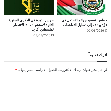
ا
ا
ر
م
ي
ل
خ
ة
حماس: تصعيد جرائم الاحتلال في
حرس الثورة في الذكرى السنوية
ب
م
غزّة يهدف إلى تعطيل التفاهمات
الثانية لاستشهاد هنية: الانتصار
ا
ع
لفلسطين أقرب
03/08/2026
ل
ح
03/08/2026
س
ز
ت
ب
ي
ا
ة
اترك تعليقاً
ل
ق
ل
ص
ه
لن يتم نشر عنوان بريدك الإلكتروني.
الحقول الإلزامية مشار إليها بـ
*
ي
ث
ر
م
ا
ة
ن
ا
ه
ل
ل
ا
ت
م
ا
ع
د
ل
ى
ا
ل