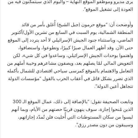
يرى مديرو وموظفو الموقع النهاية – واليوم الذي سيتمكّنون فيه من
العودة إلى تشغيل الموقع”.
وأوضحت أن: “موقع حرمون (جبل الشيخ) أُغلق بأمر من قائد
المنطقة الشمالية، يوم السبت في السابع من تشرين الأول/أكتوبر
الماضي، وباستثناء جنود الجيش الإسرائيلي لا أحد يتردد إلى الموقع
حتى الآن. وقد أظهر العمال صبرًا كبيرًا، وتطوعوا، واستضافوا،
واهتموا بوحدات الجيش الإسرائيلي، وساعدوا في كل شيء، لكن
التعويض المالي لمّا يصلهم بعد، ويصفون مشاعرهم وخيبة أملهم من
التعامل والاهتمام بالموقع كمرسى سياحي اقتصادي للشمال بأكمله
الذي تضرر بشكل قاتل في أعقاب الحرب بالقول “مؤسسات الدولة
تتجاهل أعين الدولة”.
وتابعت الصحيفة تقول: “بالإضافة إلى ذلك، عمال الموقع الـ 300
الذين مُنحوا إجازة، سوف ينهون قريبًا حصتهم من الأيام، وبما أنهم
ليسوا من سكان المستوطنات التي أُخليت فلن تُمدّد إجازاتهم،
وسيبقون من دون مصدر رزق”.