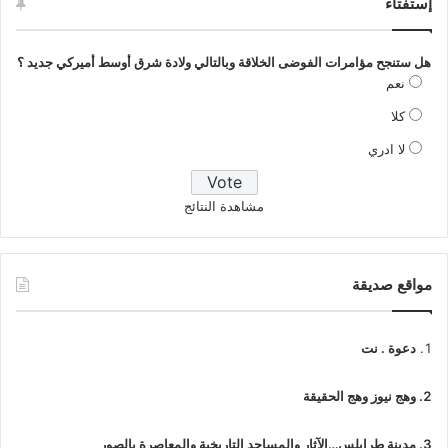
إستفتاء
هل ستنجح مؤامرات الفوضى الخلاقة وبالتالي ولادة شرق أوسط أميركي جديد ؟
نعم
كلا
لا ادري
مشاهدة النتائج
مواقع صديقة
دعوة . نت
وهج نيوز وهج الحقيقة
مدينة طرابلس…الآثار والمساجد التاريخية والمعاصرة بالصور