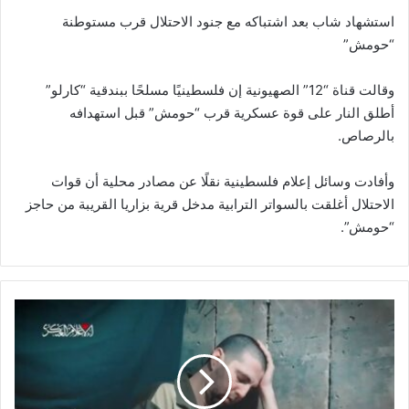
استشهاد شاب بعد اشتباكه مع جنود الاحتلال قرب مستوطنة
“حومش”
وقالت قناة “12” الصهيونية إن فلسطينيًا مسلحًا ببندقية “كارلو”
أطلق النار على قوة عسكرية قرب “حومش” قبل استهدافه
بالرصاص.
وأفادت وسائل إعلام فلسطينية نقلًا عن مصادر محلية أن قوات
الاحتلال أغلقت بالسواتر الترابية مدخل قرية بزاريا القريبة من حاجز
“حومش”.
أ
س
ي
ر
ص
ه