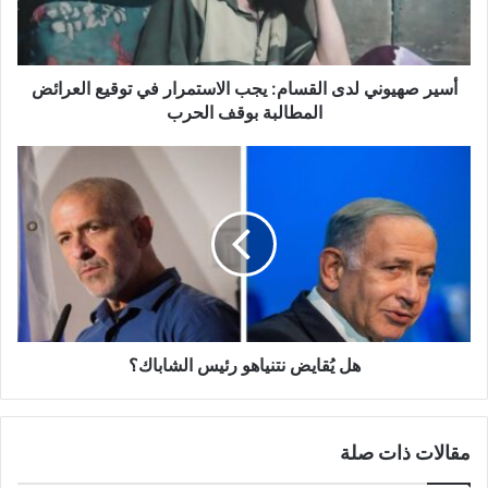
ي
و
ن
ي
أسير صهيوني لدى القسام: يجب الاستمرار في توقيع العرائض
ل
المطالبة بوقف الحرب
د
ى
ه
ا
ل
ل
يُ
ق
ق
س
ا
ا
ي
م
ض
:
ن
ي
ت
ج
ن
هل يُقايض نتنياهو رئيس الشاباك؟
ب
ي
ا
ا
ل
ه
مقالات ذات صلة
ا
و
س
ر