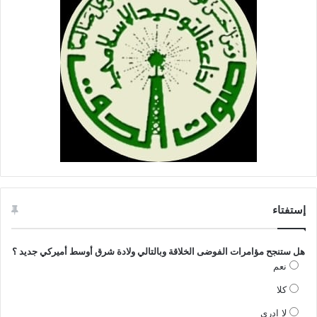
إستفتاء
هل ستنجح مؤامرات الفوضى الخلاقة وبالتالي ولادة شرق أوسط أميركي جديد ؟
نعم
كلا
لا ادري