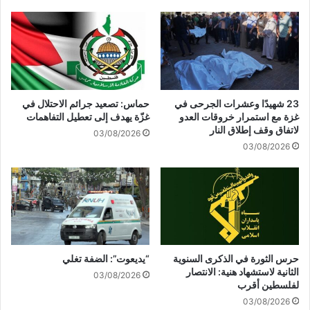
ت
ئ
م
ي
ر
س
ا
ا
ر
ل
ف
ش
ي
ا
23 شهيدًا وعشرات الجرحى في
حماس: تصعيد جرائم الاحتلال في
ت
ب
غزة مع استمرار خروقات العدو
غزّة يهدف إلى تعطيل التفاهمات
و
ا
لاتفاق وقف إطلاق النار
03/08/2026
ق
ك
03/08/2026
ي
؟
ع
ا
ل
ع
ر
ا
ئ
حرس الثورة في الذكرى السنوية
“يديعوت”: الضفة تغلي
ض
الثانية لاستشهاد هنية: الانتصار
03/08/2026
ا
لفلسطين أقرب
ل
03/08/2026