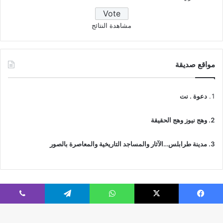
مشاهدة النتائج
مواقع صديقة
دعوة . نت
وهج نيوز وهج الحقيقة
مدينة طرابلس…الآثار والمساجد التاريخية والمعاصرة بالصور
فيسبوك
‫X
واتساب
تيلقرام
ڤايبر
© جميع الحقوق محفوظة 2026 | IslamicTawhid