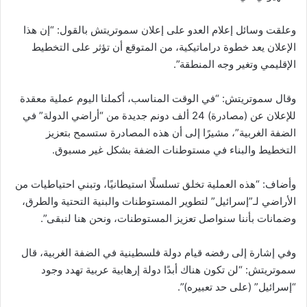
وعلقت وسائل إعلام العدو على إعلان سموتريتش بالقول: “إن هذا
الإعلان يعد خطوة دراماتيكية، من المتوقع أن تؤثر على التخطيط
الإقليمي وتغير وجه المنطقة”.
وقال سموتريتش: “في الوقت المناسب، أكملنا اليوم عملية معقدة
للإعلان عن (مصادرة) 24 ألف دونم جديدة من “أراضي الدولة” في
الضفة الغربية”، مشيرًا إلى أن هذه المصادرة ستسمح بتعزيز
التخطيط والبناء في مستوطنات الضفة بشكل غير مسبوق.
وأضاف: “هذه العملية تخلق تسلسلًا استيطانيًا، وتبني احتياطيات من
الأراضي لـ”إسرائيل” لتطوير المستوطنات والبنية التحتية والطرق،
وضمانات بأننا سنواصل تعزيز المستوطنات، ونحن هنا لنبقى”.
وفي إشارة إلى رفضه قيام دولة فلسطينية في الضفة الغربية، قال
سموتريتش: “لن تكون هناك أبدًا دولة إرهابية عربية تهدد وجود
“إسرائيل” (على حد تعبيره)”.