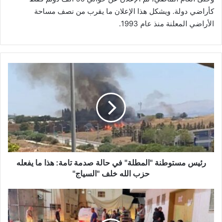
كأراضي دولة. ويشكل هذا الإعلان ما يقرب من نصف مساحة
الأراضي المعلنة منذ عام 1993.
ر
ئ
ي
س
م
س
ت
و
ط
ن
رئيس مستوطنة "المطلة" في حالة صدمة تامة: هذا ما يفعله
ة
حزب الله خلف "السياج"
"
ا
3
ل
0
م
ش