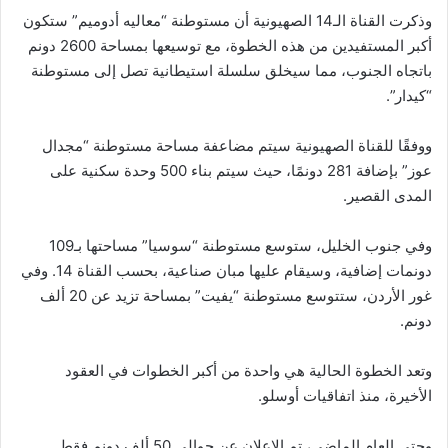
وذكرت القناة الـ14 الصهيونية أن مستوطنة “معاليه أدوميم” ستكون
أكبر المستفيدين من هذه الخطوة، مع توسيعها بمساحة 2600 دونم
باتجاه الجنوب، مما سيخلق سلسلة استيطانية تصل إلى مستوطنة
“كيدار”.
ووفقًا للقناة الصهيونية سيتم مضاعفة مساحة مستوطنة “مجدال
عوز” بإضافة 281 دونمًا، حيث سيتم بناء 500 وحدة سكنية على
المدى القصير.
وفي جنوب الخليل، ستوسع مستوطنة “سوسيا” مساحتها بـ109
دونمات إضافية، وسيقام عليها مبان صناعية، بحسب القناة 14. وفي
غور الأردن، ستتوسع مستوطنة “يفيت” بمساحة تزيد عن 20 ألف
دونم.
وتعد الخطوة الحالية هي واحدة من أكبر الخطوات في العقود
الأخيرة، منذ اتفاقيات أوسلو.
وحتى العام الماضي، تم الإعلان عن حوالي 50 ألف دونم فقط