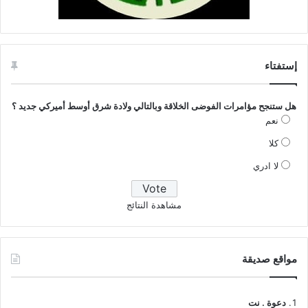
إستفتاء
هل ستنجح مؤامرات الفوضى الخلاقة وبالتالي ولادة شرق أوسط أميركي جديد ؟
نعم
كلا
لا ادري
مشاهدة النتائج
مواقع صديقة
دعوة . نت