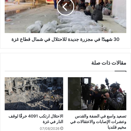
ط
ه
ل
ي
ة
دً
"
ا
ف
ف
ي
ي
ح
م
30 شهيدًا في مجزرة جديدة للاحتلال في شمال قطاع غزة
ا
ج
ل
ز
ة
ر
مقالات ذات صلة
ص
ة
د
ج
م
د
ة
ي
ت
د
ا
ة
م
ل
ة
ل
:
ا
تصعيد واسع في الضفة والقدس
الاحتلال ارتكب 4091 خرقًا لوقف
ه
ح
وعشرات الإصابات والاعتقالات في
النار في غزة
ذ
ت
مخيم قلنديا
07/08/2026
ا
ل