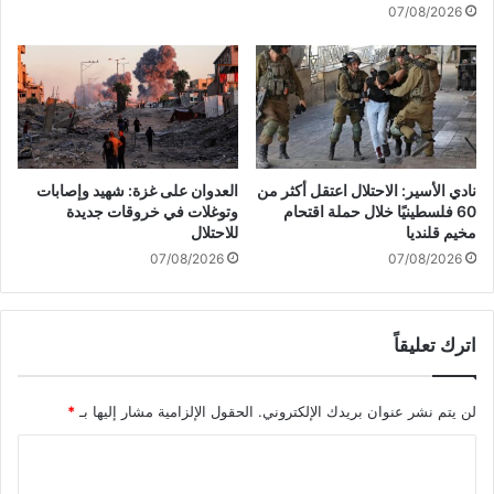
07/08/2026
م
ا
ا
ل
ي
ف
ف
ي
ع
ش
ل
م
ه
ا
ح
ل
نادي الأسير: الاحتلال اعتقل أكثر من
العدوان على غزة: شهيد وإصابات
ز
ق
60 فلسطينيًا خلال حملة اقتحام
وتوغلات في خروقات جديدة
ب
ط
مخيم قلنديا
للاحتلال
ا
ا
07/08/2026
07/08/2026
ل
ع
ل
غ
ه
ز
اترك تعليقاً
خ
ة
ل
ف
لن يتم نشر عنوان بريدك الإلكتروني.
الحقول الإلزامية مشار إليها بـ
*
"
ا
ا
ل
س
ل