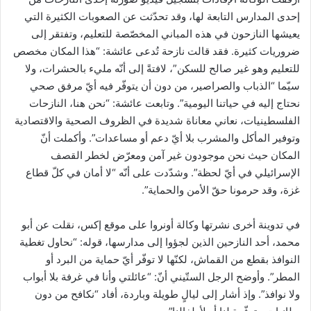
إحدى المدارس التابعة لها، وقد تحدّثت عن الصعوبات الكثيرة التي
يعيشها النازحون في هذه المباني المخصّصة للتعليم، وتفتقر إلى
ضروريات كثيرة. فقد قالت نازحة تُدعى عائشة: “هذا المكان مخصص
للتعليم وهو غير صالح للسكن”، لافتةً إلى أنّه مليء بالحشرات، ولا
سيّما “الذباب والصراصير، من دون أن يتوفّر فيه أيّ مرفق صحي
نحتاج إليه في حياتنا اليومية”. وتابعت عائشة: “نحن هنا، النازحات
الفلسطينيات، نعاني معاناة شديدة في الظروف الصحية والاقتصادية
وتوفير المأكل والمشرب بلا أيّ دعم أو مساعدات”. وأكملت أنّ
المكان حيث نحن موجودون غير آمن ومعرّض لخطر القصف
الإسرائيلي في أيّ لحظة”. وشدّدت على أنّه “لا أمان في كلّ قطاع
غزة، وقد حرمونا حقّ الأمن والحماية”.
في تدوينة أخرى نشرتها وكالة أونروا على موقع إكس، نقلت عن أبو
محمد، أحد النازحين الذين لجؤوا إلى مدارسها، قوله: “نحاول تغطية
النوافذ بقطع من القماش، لكنّها لا توفّر أيّ حماية من البرد أو
المطر”. وأوضح الرجل الستّيني أنّ: “عائلتي وأنا في غرفة بلا أبواب
ولا نوافذ”. وإذ أشار إلى ليالٍ طويلة وباردة، أفاد “نكافح من دون