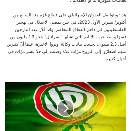
بطانيات متوفّرة لنا أو لأطفالنا”.
هذا؛ ويتواصل العدوان الإسرائيلي على قطاع غزة منذ السابع من
أكتوبر/ تشرين الأول 2023، في حين يمضي الاحتلال في تهجير
الفلسطينيين في داخل القطاع المحاصر. وقد قُدّر عدد النازحين
قسرًا وسط حرب الإبادة التي تشنّها “إسرائيل” بنحو 1.9 مليون من
أصل 2.3 مليون، بحسب بيانات وكالة أونروا الأخيرة، علمًا أنّ كثيرين
منهم اضطرّوا إلى النزوح مرّات عدّة وصلت إلى حدّ عشر مرّات في
أحيان كثيرة.
ح
ز
ب
ا
ل
ل
ه
و