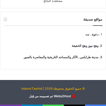
مشاهدة النتائج
مواقع صديقة
دعوة . نت
وهج نيوز وهج الحقيقة
مدينة طرابلس…الآثار والمساجد التاريخية والمعاصرة بالصور
© جميع الحقوق محفوظة 2026 | IslamicTawhid
Webs2Host تم تصميمه من قِبل