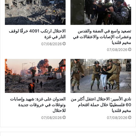
ع
ل
و
ى
د
غ
ة
ز
ا
ة
تصعيد واسع في الضفة والقدس
الاحتلال ارتكب 4091 خرقًا لوقف
ل
.
وعشرات الإصابات والاعتقالات في
النار في غزة
آ
.
مخيم قلنديا
07/08/2026
م
م
07/08/2026
ن
ج
ة
ز
ل
ر
ل
ة
م
ج
و
د
ا
ي
ط
د
نادي الأسير: الاحتلال اعتقل أكثر من
العدوان على غزة: شهيد وإصابات
ن
ة
60 فلسطينيًا خلال حملة اقتحام
وتوغلات في خروقات جديدة
ي
ف
مخيم قلنديا
للاحتلال
ن
ي
07/08/2026
07/08/2026
إ
ب
ل
ي
ى
ت