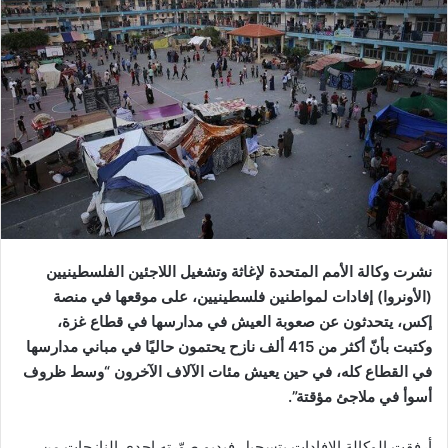
نشرت وكالة الأمم المتحدة لإغاثة وتشغيل اللاجئين الفلسطينيين
(الأونروا) إفادات لمواطنين فلسطينيين، على موقعها في منصة
إكس، يتحدثون عن صعوبة العيش في مدارسها في قطاع غزة،
وكتبت بأنّ أكثر من 415 ألف نازح يحتمون حاليًا في مباني مدارسها
في القطاع كله، في حين يعيش مئات الآلاف الآخرون “وسط ظروف
أسوأ في ملاجئ مؤقتة”.
أرفقت الوكالة الإفادات بتسجيل فيديو صوّرته إحدى النازحات من